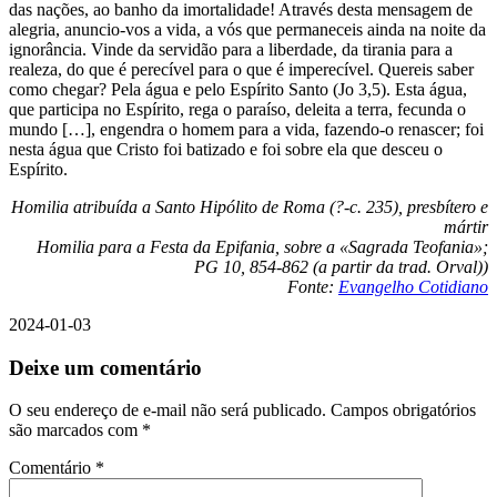
das nações, ao banho da imortalidade! Através desta mensagem de
alegria, anuncio-vos a vida, a vós que permaneceis ainda na noite da
ignorância. Vinde da servidão para a liberdade, da tirania para a
realeza, do que é perecível para o que é imperecível. Quereis saber
como chegar? Pela água e pelo Espírito Santo (Jo 3,5). Esta água,
que participa no Espírito, rega o paraíso, deleita a terra, fecunda o
mundo […], engendra o homem para a vida, fazendo-o renascer; foi
nesta água que Cristo foi batizado e foi sobre ela que desceu o
Espírito.
Homilia atribuída a Santo Hipólito de Roma (?-c. 235), presbítero e
mártir
Homilia para a Festa da Epifania, sobre a «Sagrada Teofania»;
PG 10, 854-862 (a partir da trad. Orval))
Fonte:
Evangelho Cotidiano
2024-01-03
Deixe um comentário
O seu endereço de e-mail não será publicado.
Campos obrigatórios
são marcados com
*
Comentário
*