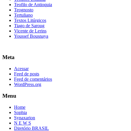
Teofilo de Antioquia
Teognosto
Tertuliano
Textos Litúrgicos
Tiago de Saroug
Vicente de Lerins
Youssef Bousnaya
Meta
Acessar
Feed de posts
Feed de comentários
WordPress.org
Menu
Home
Sophia
Synaxarion
N E W S
Diretório BRASIL