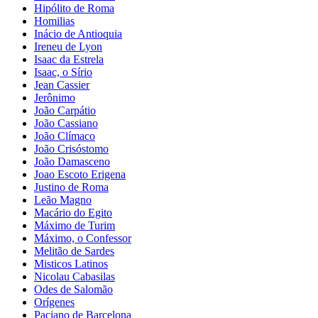
Hipólito de Roma
Homilias
Inácio de Antioquia
Ireneu de Lyon
Isaac da Estrela
Isaac, o Sírio
Jean Cassier
Jerônimo
João Carpátio
João Cassiano
João Clímaco
João Crisóstomo
João Damasceno
Joao Escoto Erigena
Justino de Roma
Leão Magno
Macário do Egito
Máximo de Turim
Máximo, o Confessor
Melitão de Sardes
Misticos Latinos
Nicolau Cabasilas
Odes de Salomão
Orígenes
Paciano de Barcelona