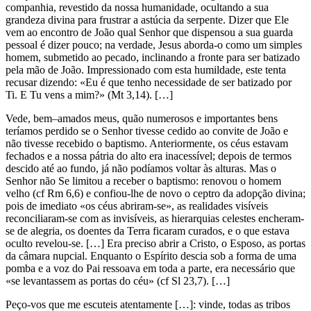
companhia, revestido da nossa humanidade, ocultando a sua
grandeza divina para frustrar a astúcia da serpente. Dizer que Ele
vem ao encontro de João qual Senhor que dispensou a sua guarda
pessoal é dizer pouco; na verdade, Jesus aborda-o como um simples
homem, submetido ao pecado, inclinando a fronte para ser batizado
pela mão de João. Impressionado com esta humildade, este tenta
recusar dizendo: «Eu é que tenho necessidade de ser batizado por
Ti. E Tu vens a mim?» (Mt 3,14). […]
Vede, bem–amados meus, quão numerosos e importantes bens
teríamos perdido se o Senhor tivesse cedido ao convite de João e
não tivesse recebido o baptismo. Anteriormente, os céus estavam
fechados e a nossa pátria do alto era inacessível; depois de termos
descido até ao fundo, já não podíamos voltar às alturas. Mas o
Senhor não Se limitou a receber o baptismo: renovou o homem
velho (cf Rm 6,6) e confiou-lhe de novo o ceptro da adopção divina;
pois de imediato «os céus abriram-se», as realidades visíveis
reconciliaram-se com as invisíveis, as hierarquias celestes encheram-
se de alegria, os doentes da Terra ficaram curados, e o que estava
oculto revelou-se. […] Era preciso abrir a Cristo, o Esposo, as portas
da câmara nupcial. Enquanto o Espírito descia sob a forma de uma
pomba e a voz do Pai ressoava em toda a parte, era necessário que
«se levantassem as portas do céu» (cf Sl 23,7). […]
Peço-vos que me escuteis atentamente […]: vinde, todas as tribos