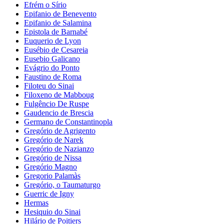
Efrém o Sírio
Epifanio de Benevento
Epifanio de Salamina
Epistola de Barnabé
Euquerio de Lyon
Eusébio de Cesareia
Eusebio Galicano
Evágrio do Ponto
Faustino de Roma
Filoteu do Sinai
Filoxeno de Mabboug
Fulgêncio De Ruspe
Gaudencio de Brescia
Germano de Constantinopla
Gregório de Agrigento
Gregório de Narek
Gregório de Nazianzo
Gregório de Nissa
Gregório Magno
Gregorio Palamàs
Gregório, o Taumaturgo
Guerric de Igny
Hermas
Hesiquio do Sinai
Hilário de Poitiers