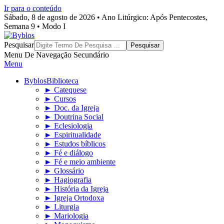
Ir para o conteúdo
Sábado, 8 de agosto de 2026 • Ano Litúrgico: Após Pentecostes,
Semana 9 • Modo I
Byblos
Pesquisar
Menu De Navegação Secundário
Menu
Byblos
Biblioteca
► Catequese
► Cursos
► Doc. da Igreja
► Doutrina Social
► Eclesiologia
► Espiritualidade
► Estudos bíblicos
► Fé e diálogo
► Fé e meio ambiente
► Glossário
► Hagiografia
► História da Igreja
► Igreja Ortodoxa
► Liturgia
► Mariologia