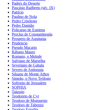
Padres do Deserto
Pascásio Radberto (séc. IX)
Patrício
Paulino de Nola
Pedro Crisólogo
Pedro Damião
Policarpo de Esmirna
Proclus de Constantinopla
Prospero de Aquitania
Prudencio
Pseudo Macario
Rábano Mauro
Romano, o Melode
Salviano de Marselha
Severiano de Gabala
Severo de Antioquia
Siluane de Monte Athos
Simeão, o Novo Teólogo
Sofronio de Jerusalem
SOPHIA
Talassio
Teodoreto de Cyr
Teodoro de Mopsuesto
Teodoro de Tabenisi
Teodoro Estudita