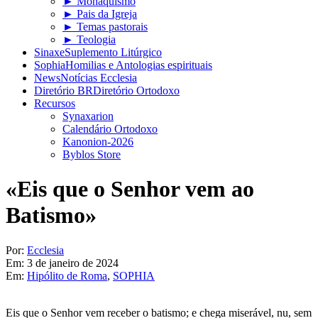
► Monaquismo
► Pais da Igreja
► Temas pastorais
► Teologia
Sinaxe
Suplemento Litúrgico
Sophia
Homilias e Antologias espirituais
News
Notícias Ecclesia
Diretório BR
Diretório Ortodoxo
Recursos
Synaxarion
Calendário Ortodoxo
Kanonion-2026
Byblos Store
«Eis que o Senhor vem ao
Batismo»
Por:
Ecclesia
Em:
3 de janeiro de 2024
Em:
Hipólito de Roma
,
SOPHIA
Eis que o Senhor vem receber o batismo; e chega miserável, nu, sem