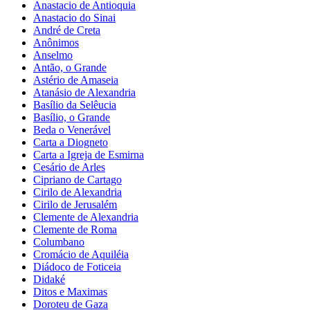
Anastacio de Antioquia
Anastacio do Sinai
André de Creta
Anônimos
Anselmo
Antão, o Grande
Astério de Amaseia
Atanásio de Alexandria
Basílio da Selêucia
Basílio, o Grande
Beda o Venerável
Carta a Diogneto
Carta a Igreja de Esmirna
Cesário de Arles
Cipriano de Cartago
Cirilo de Alexandria
Cirilo de Jerusalém
Clemente de Alexandria
Clemente de Roma
Columbano
Cromácio de Aquiléia
Diádoco de Foticeia
Didaké
Ditos e Maximas
Doroteu de Gaza