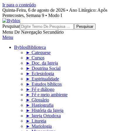
Ir para o conteúdo
Quinta-Feira, 6 de agosto de 2026 • Ano Litúrgico: Após
Pentecostes, Semana 9 • Modo I
Byblos
Pesquisar
Menu De Navegação Secundário
Menu
Byblos
Biblioteca
► Catequese
► Cursos
► Doc. da Igreja
► Doutrina Social
► Eclesiologia
► Espiritualidade
► Estudos bíblicos
► Fé e diálogo
► Fé e meio ambiente
► Glossário
► Hagiografia
► História da Igreja
► Igreja Ortodoxa
► Liturgia
► Mariologia