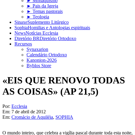
► Monaquismo
► Pais da Igreja
► Temas pastorais
► Teologia
Sinaxe
Suplemento Litúrgico
Sophia
Homilias e Antologias espirituais
News
Notícias Ecclesia
Diretório BR
Diretório Ortodoxo
Recursos
Synaxarion
Calendário Ortodoxo
Kanonion-2026
Byblos Store
«EIS QUE RENOVO TODAS
AS COISAS» (AP 21,5)
Por:
Ecclesia
Em:
7 de abril de 2012
Em:
Cromácio de Aquiléia
,
SOPHIA
O mundo inteiro, que celebra a vigília pascal durante toda esta noite,