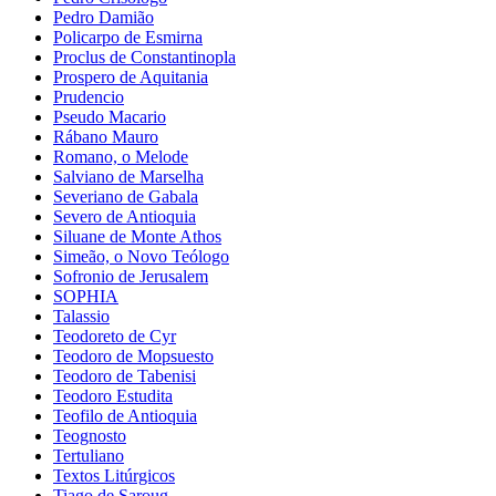
Pedro Damião
Policarpo de Esmirna
Proclus de Constantinopla
Prospero de Aquitania
Prudencio
Pseudo Macario
Rábano Mauro
Romano, o Melode
Salviano de Marselha
Severiano de Gabala
Severo de Antioquia
Siluane de Monte Athos
Simeão, o Novo Teólogo
Sofronio de Jerusalem
SOPHIA
Talassio
Teodoreto de Cyr
Teodoro de Mopsuesto
Teodoro de Tabenisi
Teodoro Estudita
Teofilo de Antioquia
Teognosto
Tertuliano
Textos Litúrgicos
Tiago de Saroug