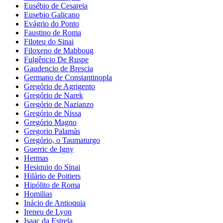
Eusébio de Cesareia
Eusebio Galicano
Evágrio do Ponto
Faustino de Roma
Filoteu do Sinai
Filoxeno de Mabboug
Fulgêncio De Ruspe
Gaudencio de Brescia
Germano de Constantinopla
Gregório de Agrigento
Gregório de Narek
Gregório de Nazianzo
Gregório de Nissa
Gregório Magno
Gregorio Palamàs
Gregório, o Taumaturgo
Guerric de Igny
Hermas
Hesiquio do Sinai
Hilário de Poitiers
Hipólito de Roma
Homilias
Inácio de Antioquia
Ireneu de Lyon
Isaac da Estrela