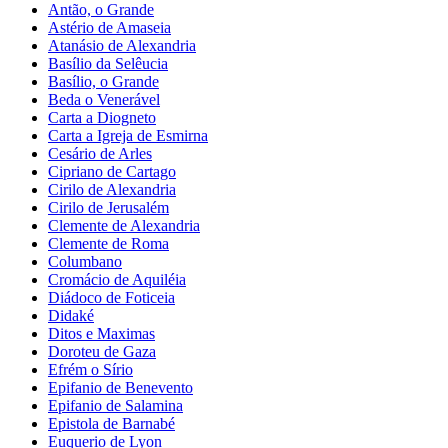
Antão, o Grande
Astério de Amaseia
Atanásio de Alexandria
Basílio da Selêucia
Basílio, o Grande
Beda o Venerável
Carta a Diogneto
Carta a Igreja de Esmirna
Cesário de Arles
Cipriano de Cartago
Cirilo de Alexandria
Cirilo de Jerusalém
Clemente de Alexandria
Clemente de Roma
Columbano
Cromácio de Aquiléia
Diádoco de Foticeia
Didaké
Ditos e Maximas
Doroteu de Gaza
Efrém o Sírio
Epifanio de Benevento
Epifanio de Salamina
Epistola de Barnabé
Euquerio de Lyon