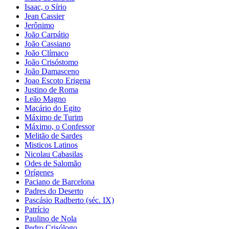
Isaac, o Sírio
Jean Cassier
Jerônimo
João Carpátio
João Cassiano
João Clímaco
João Crisóstomo
João Damasceno
Joao Escoto Erigena
Justino de Roma
Leão Magno
Macário do Egito
Máximo de Turim
Máximo, o Confessor
Melitão de Sardes
Misticos Latinos
Nicolau Cabasilas
Odes de Salomão
Orígenes
Paciano de Barcelona
Padres do Deserto
Pascásio Radberto (séc. IX)
Patrício
Paulino de Nola
Pedro Crisólogo