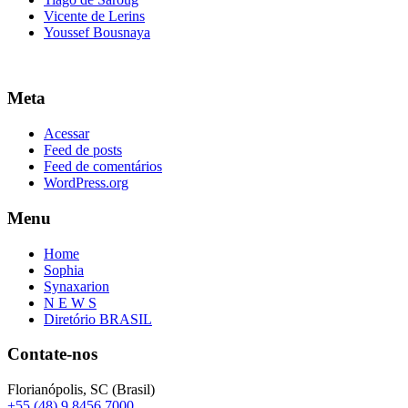
Vicente de Lerins
Youssef Bousnaya
Meta
Acessar
Feed de posts
Feed de comentários
WordPress.org
Menu
Home
Sophia
Synaxarion
N E W S
Diretório BRASIL
Contate-nos
Florianópolis, SC (Brasil)
+55 (48) 9 8456 7000