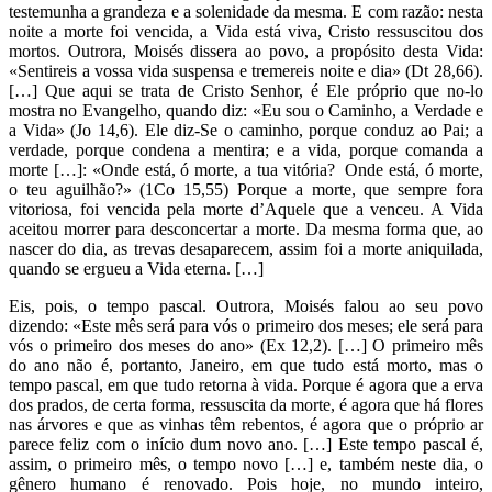
testemunha a grandeza e a solenidade da mesma. E com razão: nesta
noite a morte foi vencida, a Vida está viva, Cristo ressuscitou dos
mortos. Outrora, Moisés dissera ao povo, a propósito desta Vida:
«Sentireis a vossa vida suspensa e tremereis noite e dia» (Dt 28,66).
[…] Que aqui se trata de Cristo Senhor, é Ele próprio que no-lo
mostra no Evangelho, quando diz: «Eu sou o Caminho, a Verdade e
a Vida» (Jo 14,6). Ele diz-Se o caminho, porque conduz ao Pai; a
verdade, porque condena a mentira; e a vida, porque comanda a
morte […]: «Onde está, ó morte, a tua vitória? Onde está, ó morte,
o teu aguilhão?» (1Co 15,55) Porque a morte, que sempre fora
vitoriosa, foi vencida pela morte d’Aquele que a venceu. A Vida
aceitou morrer para desconcertar a morte. Da mesma forma que, ao
nascer do dia, as trevas desaparecem, assim foi a morte aniquilada,
quando se ergueu a Vida eterna. […]
Eis, pois, o tempo pascal. Outrora, Moisés falou ao seu povo
dizendo: «Este mês será para vós o primeiro dos meses; ele será para
vós o primeiro dos meses do ano» (Ex 12,2). […] O primeiro mês
do ano não é, portanto, Janeiro, em que tudo está morto, mas o
tempo pascal, em que tudo retorna à vida. Porque é agora que a erva
dos prados, de certa forma, ressuscita da morte, é agora que há flores
nas árvores e que as vinhas têm rebentos, é agora que o próprio ar
parece feliz com o início dum novo ano. […] Este tempo pascal é,
assim, o primeiro mês, o tempo novo […] e, também neste dia, o
gênero humano é renovado. Pois hoje, no mundo inteiro,