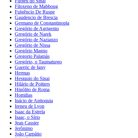
Filoteu do Sinai
Filoxeno de Mabboug
Fulgêncio De Ruspe
Gaudencio de Brescia
Germano de Constantinopla
Gregório de Agrigento
Gregório de Narek
Gregório de Nazianzo
Gregório de Nissa
Gregório Magno
Gregorio Palamàs
Gregório, o Taumaturgo
Guerric de Igny
Hermas
Hesiquio do Sinai
Hilário de Poitiers
Hipólito de Roma
Homilias
Inácio de Antioquia
Ireneu de Lyon
Isaac da Estrela
Isaac, o Sírio
Jean Cassier
Jerônimo
João Carpátio