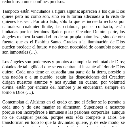
reducidos a unos confines precisos.
Tampoco están vinculados a figura alguna; aparecen a los que Dios
quiere pero no como son, sino en la forma adecuada a la vista de
quienes los ven. Por otro lado, sólo lo que es increado rechaza por
naturaleza cualquier límite; las criaturas, por el contrario, están
limitadas por los términos fijados por el Creador. De otra parte, los
ángeles reciben la santidad no de su propia naturaleza, sino de otra
fuente, que es el Espíritu Santo. Gracias a la iluminación de Dios
pueden predecir el futuro y no tienen necesidad de connubio porque
son inmortales (…).
Los ángeles son poderosos y prontos a cumplir la voluntad de Dios;
dotados de tal agilidad que se encuentran al instante allí donde Dios
quiere. Cada uno tiene en custodia una parte de la tierra, preside a
una nación o a un pueblo, según las disposiciones del Creador:
dirigen nuestros asuntos y nos ayudan en cuanto, por voluntad
divina, están por encima del hombre y se encuentran siempre en
torno a Dios (…).
Contemplan al Altísimo en el grado en que el Señor se lo permite a
cada uno y de este manjar se alimentan. Superiores a nosotros
porque son incorpóreos e inmunes a las pasiones corporales, aunque
no de cualquier pasión, porque esto sólo compete a Dios. Se
transforman en todo lo que la divinidad quiere, y, de este modo, se