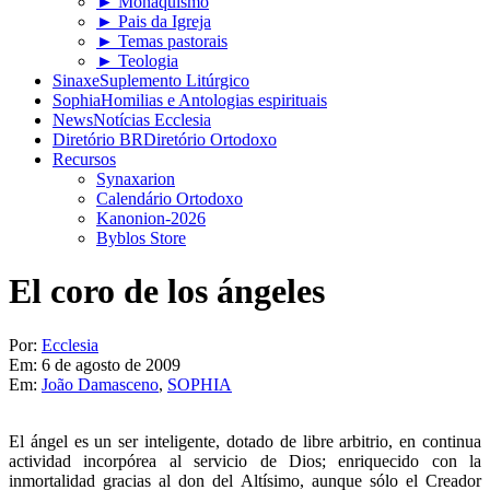
► Monaquismo
► Pais da Igreja
► Temas pastorais
► Teologia
Sinaxe
Suplemento Litúrgico
Sophia
Homilias e Antologias espirituais
News
Notícias Ecclesia
Diretório BR
Diretório Ortodoxo
Recursos
Synaxarion
Calendário Ortodoxo
Kanonion-2026
Byblos Store
El coro de los ángeles
Por:
Ecclesia
Em:
6 de agosto de 2009
Em:
João Damasceno
,
SOPHIA
El ángel es un ser inteligente, dotado de libre arbitrio, en continua
actividad incorpórea al servicio de Dios; enriquecido con la
inmortalidad gracias al don del Altísimo, aunque sólo el Creador