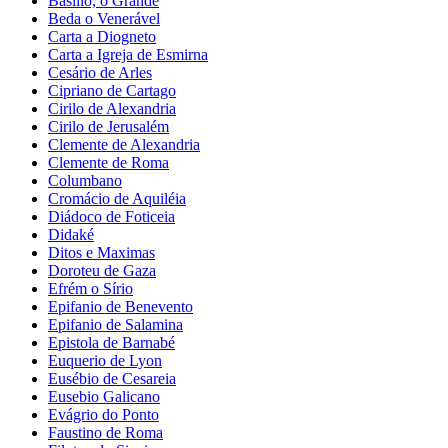
Basílio, o Grande
Beda o Venerável
Carta a Diogneto
Carta a Igreja de Esmirna
Cesário de Arles
Cipriano de Cartago
Cirilo de Alexandria
Cirilo de Jerusalém
Clemente de Alexandria
Clemente de Roma
Columbano
Cromácio de Aquiléia
Diádoco de Foticeia
Didaké
Ditos e Maximas
Doroteu de Gaza
Efrém o Sírio
Epifanio de Benevento
Epifanio de Salamina
Epistola de Barnabé
Euquerio de Lyon
Eusébio de Cesareia
Eusebio Galicano
Evágrio do Ponto
Faustino de Roma