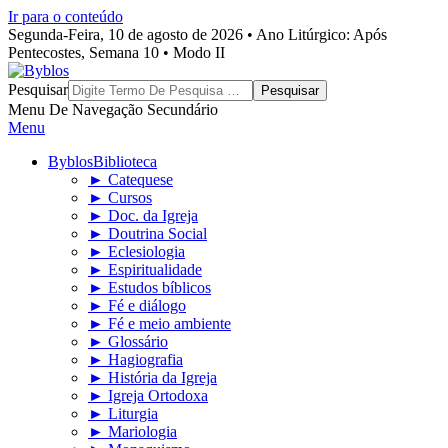
Ir para o conteúdo
Segunda-Feira, 10 de agosto de 2026 • Ano Litúrgico: Após
Pentecostes, Semana 10 • Modo II
Byblos
Pesquisar
Menu De Navegação Secundário
Menu
Byblos
Biblioteca
► Catequese
► Cursos
► Doc. da Igreja
► Doutrina Social
► Eclesiologia
► Espiritualidade
► Estudos bíblicos
► Fé e diálogo
► Fé e meio ambiente
► Glossário
► Hagiografia
► História da Igreja
► Igreja Ortodoxa
► Liturgia
► Mariologia