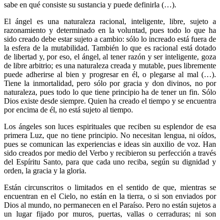
sabe en qué consiste su sustancia y puede definirla (…).
El ángel es una naturaleza racional, inteligente, libre, sujeto a
razonamiento y determinado en la voluntad, pues todo lo que ha
sido creado debe estar sujeto a cambio: sólo lo increado está fuera de
la esfera de la mutabilidad. También lo que es racional está dotado
de libertad y, por eso, el ángel, al tener razón y ser inteligente, goza
de libre arbitrio; es una naturaleza creada y mutable, pues libremente
puede adherirse al bien y progresar en él, o plegarse al mal (…).
Tiene la inmortalidad, pero sólo por gracia y don divinos, no por
naturaleza, pues todo lo que tiene principio ha de tener un fin. Sólo
Dios existe desde siempre. Quien ha creado el tiempo y se encuentra
por encima de él, no está sujeto al tiempo.
Los ángeles son luces espirituales que reciben su esplendor de esa
primera Luz, que no tiene principio. No necesitan lengua, ni oídos,
pues se comunican las experiencias e ideas sin auxilio de voz. Han
sido creados por medio del Verbo y recibieron su perfección a través
del Espíritu Santo, para que cada uno reciba, según su dignidad y
orden, la gracia y la gloria.
Están circunscritos o limitados en el sentido de que, mientras se
encuentran en el Cielo, no están en la tierra, o si son enviados por
Dios al mundo, no permanecen en el Paraíso. Pero no están sujetos a
un lugar fijado por muros, puertas, vallas o cerraduras; ni son