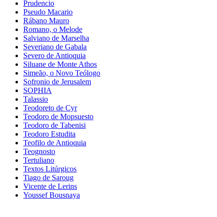
Prudencio
Pseudo Macario
Rábano Mauro
Romano, o Melode
Salviano de Marselha
Severiano de Gabala
Severo de Antioquia
Siluane de Monte Athos
Simeão, o Novo Teólogo
Sofronio de Jerusalem
SOPHIA
Talassio
Teodoreto de Cyr
Teodoro de Mopsuesto
Teodoro de Tabenisi
Teodoro Estudita
Teofilo de Antioquia
Teognosto
Tertuliano
Textos Litúrgicos
Tiago de Saroug
Vicente de Lerins
Youssef Bousnaya