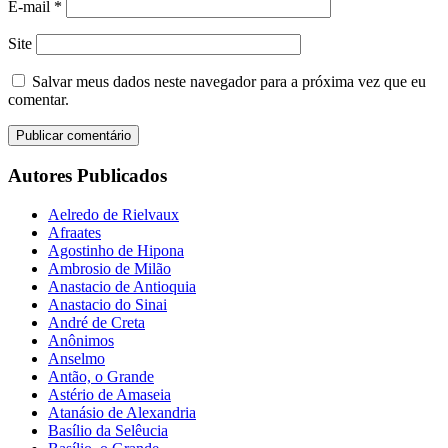
E-mail
*
Site
Salvar meus dados neste navegador para a próxima vez que eu
comentar.
Autores Publicados
Aelredo de Rielvaux
Afraates
Agostinho de Hipona
Ambrosio de Milão
Anastacio de Antioquia
Anastacio do Sinai
André de Creta
Anônimos
Anselmo
Antão, o Grande
Astério de Amaseia
Atanásio de Alexandria
Basílio da Selêucia