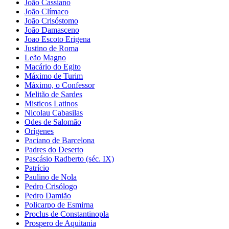
João Cassiano
João Clímaco
João Crisóstomo
João Damasceno
Joao Escoto Erigena
Justino de Roma
Leão Magno
Macário do Egito
Máximo de Turim
Máximo, o Confessor
Melitão de Sardes
Misticos Latinos
Nicolau Cabasilas
Odes de Salomão
Orígenes
Paciano de Barcelona
Padres do Deserto
Pascásio Radberto (séc. IX)
Patrício
Paulino de Nola
Pedro Crisólogo
Pedro Damião
Policarpo de Esmirna
Proclus de Constantinopla
Prospero de Aquitania