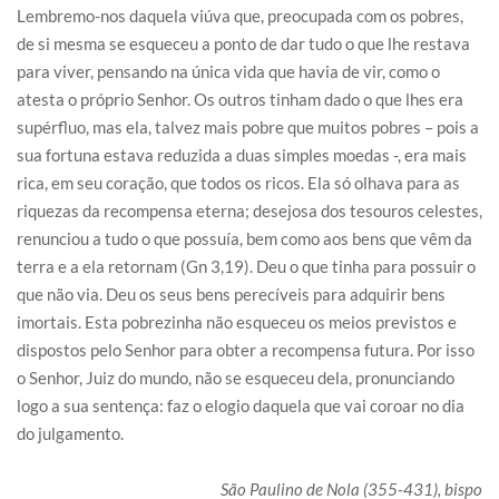
Lembremo-nos daquela viúva que, preocupada com os pobres,
de si mesma se esqueceu a ponto de dar tudo o que lhe restava
para viver, pensando na única vida que havia de vir, como o
atesta o próprio Senhor. Os outros tinham dado o que lhes era
supérfluo, mas ela, talvez mais pobre que muitos pobres – pois a
sua fortuna estava reduzida a duas simples moedas -, era mais
rica, em seu coração, que todos os ricos. Ela só olhava para as
riquezas da recompensa eterna; desejosa dos tesouros celestes,
renunciou a tudo o que possuía, bem como aos bens que vêm da
terra e a ela retornam (Gn 3,19). Deu o que tinha para possuir o
que não via. Deu os seus bens perecíveis para adquirir bens
imortais. Esta pobrezinha não esqueceu os meios previstos e
dispostos pelo Senhor para obter a recompensa futura. Por isso
o Senhor, Juiz do mundo, não se esqueceu dela, pronunciando
logo a sua sentença: faz o elogio daquela que vai coroar no dia
do julgamento.
São Paulino de Nola (355-431), bispo