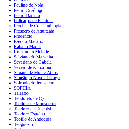
Paulino de Nola
Pedro Crisólogo
Pedro Damião
Policarpo de Esmirna
Proclus de Constantinopla
Prospero de Aquitania
Prudencio
Pseudo Macario
Rábano Mauro
Romano, o Melode
Salviano de Marselha
Severiano de Gabala
Severo de Antioquia
Siluane de Monte Athos
Simeão, o Novo Teólogo
Sofronio de Jerusalem
SOPHIA
Talassio
Teodoreto de Cyr
Teodoro de Mopsuesto
Teodoro de Tabenisi
Teodoro Estudita
Teofilo de Antioquia
Teognosto