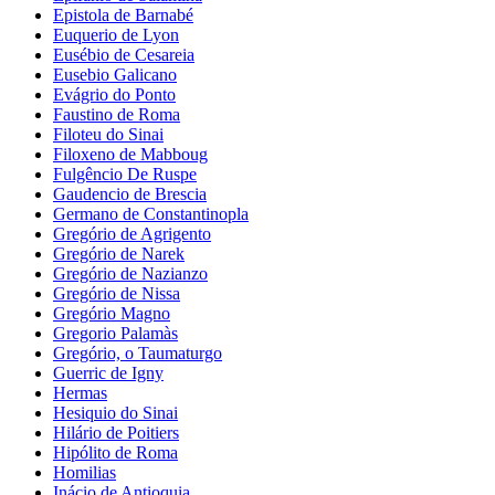
Epistola de Barnabé
Euquerio de Lyon
Eusébio de Cesareia
Eusebio Galicano
Evágrio do Ponto
Faustino de Roma
Filoteu do Sinai
Filoxeno de Mabboug
Fulgêncio De Ruspe
Gaudencio de Brescia
Germano de Constantinopla
Gregório de Agrigento
Gregório de Narek
Gregório de Nazianzo
Gregório de Nissa
Gregório Magno
Gregorio Palamàs
Gregório, o Taumaturgo
Guerric de Igny
Hermas
Hesiquio do Sinai
Hilário de Poitiers
Hipólito de Roma
Homilias
Inácio de Antioquia