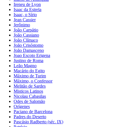
Ireneu de Lyon
Isaac da Estrela
Isaac, o Sírio
Jean Cassier
Jerônimo
João Carpátio
João Cassiano
João Clímaco
João Crisóstomo
João Damasceno
Joao Escoto Erigena
Justino de Roma
Leão Magno
Macário do Egito
Máximo de Turim
Máximo, o Confessor
Melitão de Sardes
Misticos Latinos
Nicolau Cabasilas
Odes de Salomão
Orígenes
Paciano de Barcelona
Padres do Deserto
Pascásio Radberto (séc. IX)
Patrício