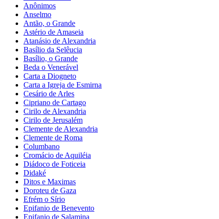
Anônimos
Anselmo
Antão, o Grande
Astério de Amaseia
Atanásio de Alexandria
Basílio da Selêucia
Basílio, o Grande
Beda o Venerável
Carta a Diogneto
Carta a Igreja de Esmirna
Cesário de Arles
Cipriano de Cartago
Cirilo de Alexandria
Cirilo de Jerusalém
Clemente de Alexandria
Clemente de Roma
Columbano
Cromácio de Aquiléia
Diádoco de Foticeia
Didaké
Ditos e Maximas
Doroteu de Gaza
Efrém o Sírio
Epifanio de Benevento
Epifanio de Salamina