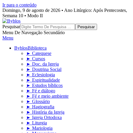
Ir para o conteúdo
Domingo, 9 de agosto de 2026 • Ano Litúrgico: Após Pentecostes,
Semana 10 • Modo II
Byblos
Pesquisar
Menu De Navegação Secundário
Menu
Byblos
Biblioteca
► Catequese
► Cursos
► Doc. da Igreja
► Doutrina Social
► Eclesiologia
► Espiritualidade
► Estudos bíblicos
► Fé e diálogo
► Fé e meio ambiente
► Glossário
► Hagiografia
► História da Igreja
► Igreja Ortodoxa
► Liturgia
► Mariologia