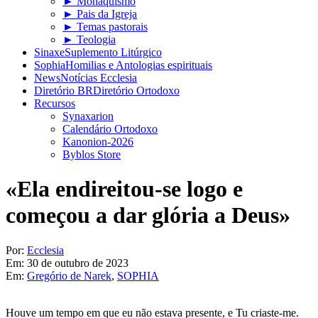
► Monaquismo
► Pais da Igreja
► Temas pastorais
► Teologia
Sinaxe
Suplemento Litúrgico
Sophia
Homilias e Antologias espirituais
News
Notícias Ecclesia
Diretório BR
Diretório Ortodoxo
Recursos
Synaxarion
Calendário Ortodoxo
Kanonion-2026
Byblos Store
«Ela endireitou-se logo e
começou a dar glória a Deus»
Por:
Ecclesia
Em:
30 de outubro de 2023
Em:
Gregório de Narek
,
SOPHIA
Houve um tempo em que eu não estava presente, e Tu criaste-me.