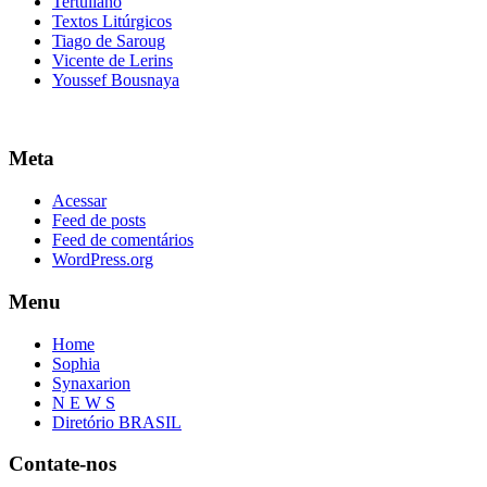
Tertuliano
Textos Litúrgicos
Tiago de Saroug
Vicente de Lerins
Youssef Bousnaya
Meta
Acessar
Feed de posts
Feed de comentários
WordPress.org
Menu
Home
Sophia
Synaxarion
N E W S
Diretório BRASIL
Contate-nos