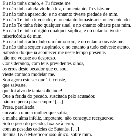
Eu não tinha orado, e Tu fizeste-me.
Eu não tinha ainda vindo à luz, e no entanto Tu viste-me.
Eu não tinha aparecido, e no entanto tiveste piedade de mim.
Eu não Te tinha invocado, e no entanto tomaste-me ao teu cuidado.
Eu não Te tinha feito qualquer sinal, e no entanto olhaste para mim.
Eu não Te tinha dirigido qualquer súplica, e no entanto tiveste
misericórdia de mim.
Eu não tinha articulado o mínimo som, e no entanto ouviste-me.
Eu não tinha sequer suspirado, e no entanto a tudo estiveste atento.
Sabedor do que ia acontecer-me neste tempo presente,
não me votaste ao desprezo.
Considerando, com teus previdentes olhos,
os erros deste pecador que eu sou,
vieste contudo modelar-me.
Sou agora este ser que Tu criaste,
que salvaste,
que foi alvo de tanta solicitude!
Que a ferida do pecado, suscitada pelo acusador,
não me perca para sempre! […]
Presa, paralisada,
curvada como a mulher que sofria,
a minha alma infeliz, impotente, não consegue reerguer-se.
Sob o peso do pecado, fixa-se à terra,
com as pesadas cadeias de Satanás. […]
Inclina-Te, ó Misericordioso único, sobre mim,