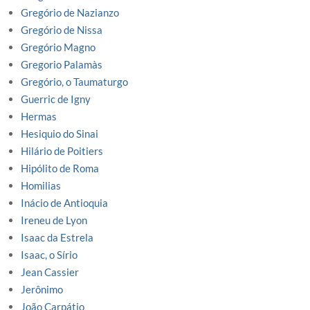
Gregório de Nazianzo
Gregório de Nissa
Gregório Magno
Gregorio Palamàs
Gregório, o Taumaturgo
Guerric de Igny
Hermas
Hesiquio do Sinai
Hilário de Poitiers
Hipólito de Roma
Homilias
Inácio de Antioquia
Ireneu de Lyon
Isaac da Estrela
Isaac, o Sírio
Jean Cassier
Jerônimo
João Carpátio