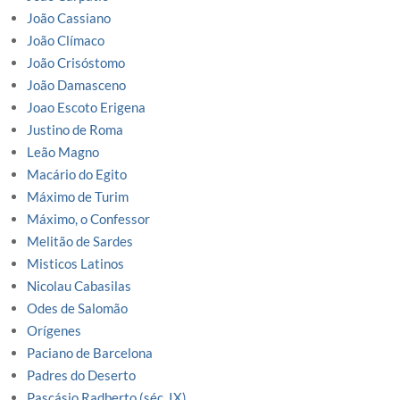
João Cassiano
João Clímaco
João Crisóstomo
João Damasceno
Joao Escoto Erigena
Justino de Roma
Leão Magno
Macário do Egito
Máximo de Turim
Máximo, o Confessor
Melitão de Sardes
Misticos Latinos
Nicolau Cabasilas
Odes de Salomão
Orígenes
Paciano de Barcelona
Padres do Deserto
Pascásio Radberto (séc. IX)