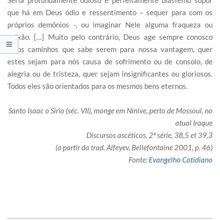
Seria profundamente odioso e perfeitamente blasfemo supor
que há em Deus ódio e ressentimento – sequer para com os
próprios demônios -, ou imaginar Nele alguma fraqueza ou
paixão. […] Muito pelo contrário, Deus age sempre conosco
pelos caminhos que sabe serem para nossa vantagem, quer
estes sejam para nós causa de sofrimento ou de consolo, de
alegria ou de tristeza, quer sejam insignificantes ou gloriosos.
Todos eles são orientados para os mesmos bens eternos.
Santo Isaac o Sírio (séc. VII), monge em Nínive, perto de Mossoul, no
atual Iraque
Discursos ascéticos, 2ª série, 38,5 et 39,3
(a partir da trad. Alfeyev, Bellefontaine 2001, p. 46)
Fonte:
Evangelho Cotidiano