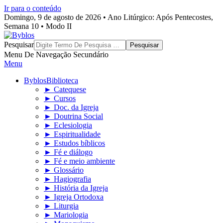
Ir para o conteúdo
Domingo, 9 de agosto de 2026 • Ano Litúrgico: Após Pentecostes,
Semana 10 • Modo II
Byblos
Pesquisar
Menu De Navegação Secundário
Menu
Byblos
Biblioteca
► Catequese
► Cursos
► Doc. da Igreja
► Doutrina Social
► Eclesiologia
► Espiritualidade
► Estudos bíblicos
► Fé e diálogo
► Fé e meio ambiente
► Glossário
► Hagiografia
► História da Igreja
► Igreja Ortodoxa
► Liturgia
► Mariologia