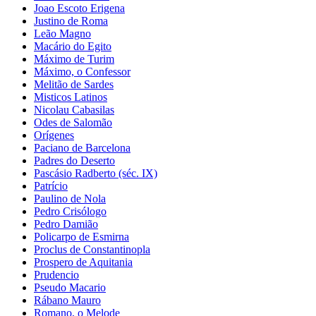
Joao Escoto Erigena
Justino de Roma
Leão Magno
Macário do Egito
Máximo de Turim
Máximo, o Confessor
Melitão de Sardes
Misticos Latinos
Nicolau Cabasilas
Odes de Salomão
Orígenes
Paciano de Barcelona
Padres do Deserto
Pascásio Radberto (séc. IX)
Patrício
Paulino de Nola
Pedro Crisólogo
Pedro Damião
Policarpo de Esmirna
Proclus de Constantinopla
Prospero de Aquitania
Prudencio
Pseudo Macario
Rábano Mauro
Romano, o Melode