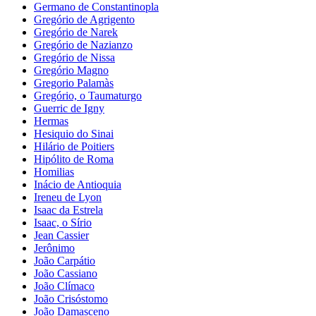
Germano de Constantinopla
Gregório de Agrigento
Gregório de Narek
Gregório de Nazianzo
Gregório de Nissa
Gregório Magno
Gregorio Palamàs
Gregório, o Taumaturgo
Guerric de Igny
Hermas
Hesiquio do Sinai
Hilário de Poitiers
Hipólito de Roma
Homilias
Inácio de Antioquia
Ireneu de Lyon
Isaac da Estrela
Isaac, o Sírio
Jean Cassier
Jerônimo
João Carpátio
João Cassiano
João Clímaco
João Crisóstomo
João Damasceno