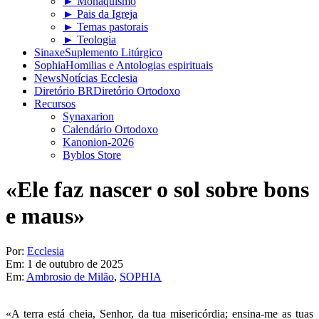
► Monaquismo
► Pais da Igreja
► Temas pastorais
► Teologia
Sinaxe
Suplemento Litúrgico
Sophia
Homilias e Antologias espirituais
News
Notícias Ecclesia
Diretório BR
Diretório Ortodoxo
Recursos
Synaxarion
Calendário Ortodoxo
Kanonion-2026
Byblos Store
«Ele faz nascer o sol sobre bons
e maus»
Por:
Ecclesia
Em:
1 de outubro de 2025
Em:
Ambrosio de Milão
,
SOPHIA
«A terra está cheia, Senhor, da tua misericórdia; ensina-me as tuas