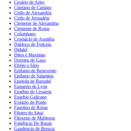
Cesário de Arles
Cipriano de Cartago
Cirilo de Alexandria
Cirilo de Jerusalém
Clemente de Alexandria
Clemente de Roma
Columbano
Cromácio de Aquiléia
Diádoco de Foticeia
Didaké
Ditos e Maximas
Doroteu de Gaza
Efrém o Sírio
Epifanio de Benevento
Epifanio de Salamina
Epistola de Barnabé
Euquerio de Lyon
Eusébio de Cesareia
Eusebio Galicano
Evágrio do Ponto
Faustino de Roma
Filoteu do Sinai
Filoxeno de Mabboug
Fulgêncio De Ruspe
Gaudencio de Brescia