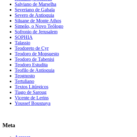
Salviano de Marselha
Severiano de Gabala
Severo de Antioquia
Siluane de Monte Athos
Simeão, o Novo Teólogo
Sofronio de Jerusalem
SOPHIA
Talassio
Teodoreto de Cyr
Teodoro de Mopsuesto
Teodoro de Tabenisi
Teodoro Estudita
Teofilo de Antioquia
Teognosto
Tertuliano
Textos Litúrgicos
Tiago de Saroug
Vicente de Lerins
Youssef Bousnaya
Meta