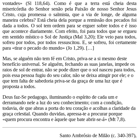
vontades» (Sl 118,64). Como é que a terra está cheia desta
misericórdia do Senhor senão pela Paixão de nosso Senhor Jesus
Cristo, cuja promessa o salmista, que a via de longe, de alguma
maneira celebra? Está cheia dela porque a remissão dos pecados foi
dada a todos. O sol tem ordem para se erguer sobre todos e é isso
que acontece diariamente. Com efeito, foi para todos que se ergueu
em sentido místico o Sol de Justiça (Mal 3,20); Ele veio para todos,
sofreu por todos, por todos ressuscitou. E, se sofreu, foi certamente
para «tirar o pecado do mundo» (Jo 1,29). […]
Mas, se alguém não tem fé em Cristo, priva-se a si mesmo deste
benefício universal. Se alguém, fechando as suas janelas, impede os
raios de sol de entrar, não se pode dizer que o sol nasceu para todos,
pois essa pessoa fugiu do seu calor, não se deixa atingir por ele; e o
que tem falta de sabedoria priva-se da graça de uma luz que é
proposta a todos.
Deus faz-Se pedagogo, iluminando o espírito de cada um e
derramando nele a luz do seu conhecimento; com a condição,
todavia, de que abras a porta do teu coração e acolhas a claridade da
graça celestial. Quando duvidas, apressa-te a procurar porque
«quem procura encontra e àquele que bate abrir-se-á» (Mt 7,8).
Santo Ambrósio de Milão (c. 340-397),