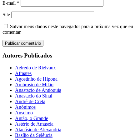
E-mail
*
Site
Salvar meus dados neste navegador para a próxima vez que eu
comentar.
Autores Publicados
Aelredo de Rielvaux
Afraates
Agostinho de Hipona
Ambrosio de Milão
Anastacio de Antioquia
Anastacio do Sinai
André de Creta
Anônimos
Anselmo
Antão, o Grande
Astério de Amaseia
Atanásio de Alexandria
Basílio da Selêucia