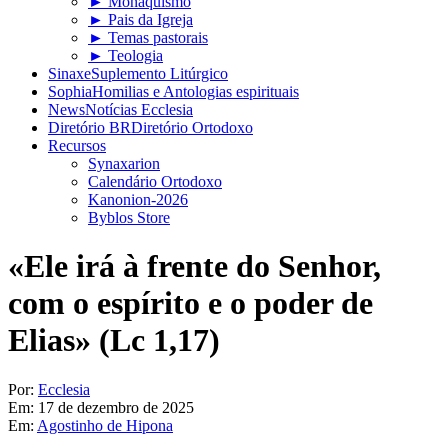
► Monaquismo
► Pais da Igreja
► Temas pastorais
► Teologia
Sinaxe
Suplemento Litúrgico
Sophia
Homilias e Antologias espirituais
News
Notícias Ecclesia
Diretório BR
Diretório Ortodoxo
Recursos
Synaxarion
Calendário Ortodoxo
Kanonion-2026
Byblos Store
«Ele irá à frente do Senhor,
com o espírito e o poder de
Elias» (Lc 1,17)
Por:
Ecclesia
Em:
17 de dezembro de 2025
Em:
Agostinho de Hipona