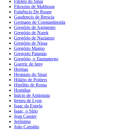
Filoteu do Sinai
Filoxeno de Mabboug
Fulgêncio De Ruspe
Gaudencio de Brescia
Germano de Constantinopla
Gregório de Agrigento
Gregório de Narek
Gregório de Nazianzo
Gregório de Nissa
Gregório Magno
Gregorio Palamàs
Gregório, o Taumaturgo
Guerric de Igny
Hermas
Hesiquio do Sinai
Hilário de Poitiers
Hipólito de Roma
Homilias
Inácio de Antioquia
Ireneu de Lyon
Isaac da Estrela
Isaac, o Sírio
Jean Cassier
Jerônimo
João Carpátio