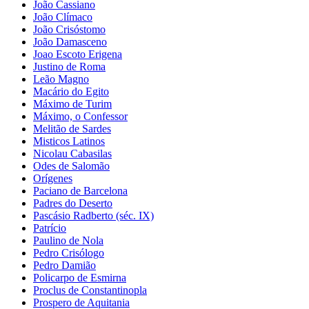
João Cassiano
João Clímaco
João Crisóstomo
João Damasceno
Joao Escoto Erigena
Justino de Roma
Leão Magno
Macário do Egito
Máximo de Turim
Máximo, o Confessor
Melitão de Sardes
Misticos Latinos
Nicolau Cabasilas
Odes de Salomão
Orígenes
Paciano de Barcelona
Padres do Deserto
Pascásio Radberto (séc. IX)
Patrício
Paulino de Nola
Pedro Crisólogo
Pedro Damião
Policarpo de Esmirna
Proclus de Constantinopla
Prospero de Aquitania