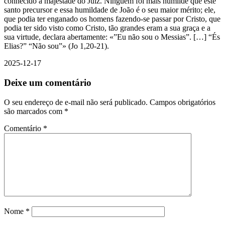
conhecido a majestade do Juiz. Ninguém foi mais humilde que este
santo precursor e essa humildade de João é o seu maior mérito; ele,
que podia ter enganado os homens fazendo-se passar por Cristo, que
podia ter sido visto como Cristo, tão grandes eram a sua graça e a
sua virtude, declara abertamente: «”Eu não sou o Messias”. […] “És
Elias?” “Não sou”» (Jo 1,20-21).
2025-12-17
Deixe um comentário
O seu endereço de e-mail não será publicado.
Campos obrigatórios
são marcados com
*
Comentário
*
Nome
*