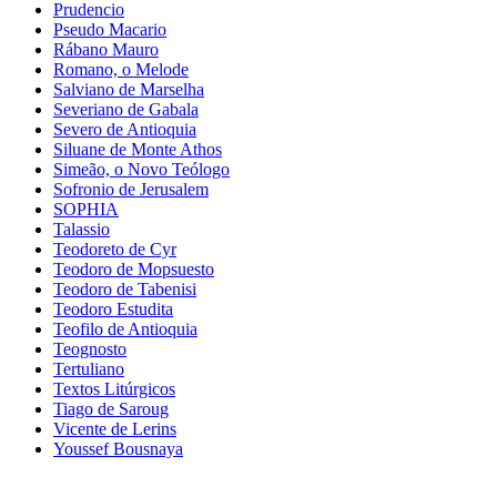
Prudencio
Pseudo Macario
Rábano Mauro
Romano, o Melode
Salviano de Marselha
Severiano de Gabala
Severo de Antioquia
Siluane de Monte Athos
Simeão, o Novo Teólogo
Sofronio de Jerusalem
SOPHIA
Talassio
Teodoreto de Cyr
Teodoro de Mopsuesto
Teodoro de Tabenisi
Teodoro Estudita
Teofilo de Antioquia
Teognosto
Tertuliano
Textos Litúrgicos
Tiago de Saroug
Vicente de Lerins
Youssef Bousnaya