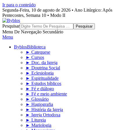
Ir para o conteúdo
Segunda-Feira, 10 de agosto de 2026 • Ano Litúrgico: Após
Pentecostes, Semana 10 • Modo II
Byblos
Pesquisar
Menu De Navegação Secundário
Menu
Byblos
Biblioteca
► Catequese
► Cursos
► Doc. da Igreja
► Doutrina Social
► Eclesiologia
► Espiritualidade
► Estudos bíblicos
► Fé e diálogo
► Fé e meio ambiente
► Glossário
► Hagiografia
► História da Igreja
► Igreja Ortodoxa
► Liturgia
► Mariologia