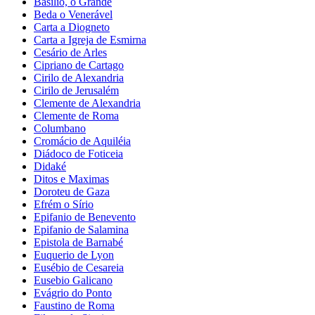
Basílio, o Grande
Beda o Venerável
Carta a Diogneto
Carta a Igreja de Esmirna
Cesário de Arles
Cipriano de Cartago
Cirilo de Alexandria
Cirilo de Jerusalém
Clemente de Alexandria
Clemente de Roma
Columbano
Cromácio de Aquiléia
Diádoco de Foticeia
Didaké
Ditos e Maximas
Doroteu de Gaza
Efrém o Sírio
Epifanio de Benevento
Epifanio de Salamina
Epistola de Barnabé
Euquerio de Lyon
Eusébio de Cesareia
Eusebio Galicano
Evágrio do Ponto
Faustino de Roma