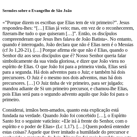
Sermões sobre o Evangelho de São João
«”Porque dizem os escribas que Elias tem de vir primeiro?”. Jesus
respondeu-lhes: “[…] Elias já veio; mas, em vez de o reconhecerem,
fizeram-lhe tudo o que quiseram […]”. Então, os discípulos
compreenderam que Jesus lhes falava de João Batista». No entanto,
quando é interrogado, João declara que não é Elias nem é o Messias
(cf Jo 1,20-21). […] Porque afirma ele que não é Elias, quando o
Senhor diz aos seus discípulos que é? Nosso Senhor queria falar
simbolicamente da sua vinda gloriosa, e dizer que João viera no
espírito de Elias. O que João foi para a primeira vinda, Elias será
para a segunda. Há dois adventos para o Juiz; e também há dois
precursores. O Juiz é o mesmo nos dois adventos, mas há dois
precursores. […] O Juiz tinha de vir primeiro, para ser julgado;
mandou adiante de Si um primeiro precursor, e chamou-lhe Elias,
pois Elias será para o segundo advento aquilo que João foi para o
primeiro.
Considerai, irmãos bem-amados, quanto esta explicação está
fundada na verdade. Quando João foi concebido […], o Espírito
Santo fez o seguinte vaticínio: «Ele irá à frente do Senhor, com o
espírito e o poder de Elias» (Lc 1,17). […] Quem poderá entender
estas coisas? Aquele que tiver imitado a humildade do precursor e