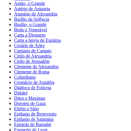
Antão, o Grande
Astério de Amaseia
Atanásio de Alexandria
Basílio da Selêucia
Basílio, o Grande
Beda o Venerável
Carta a Diogneto
Carta a Igreja de Esmirna
Cesário de Arles
Cipriano de Cartago
Cirilo de Alexandria
Cirilo de Jerusalém
Clemente de Alexandria
Clemente de Roma
Columbano
Cromácio de Aquiléia
Diádoco de Foticeia
Didaké
Ditos e Maximas
Doroteu de Gaza
Efrém o Sírio
Epifanio de Benevento
Epifanio de Salamina
Epistola de Barnabé
Euquerio de Lyon