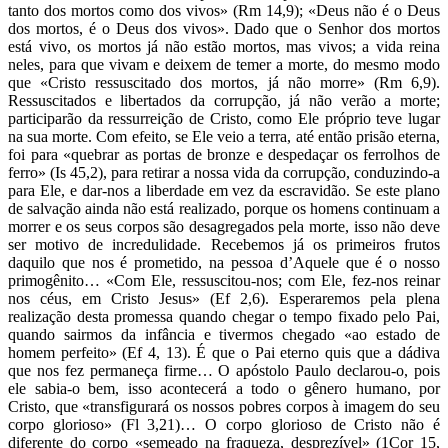
tanto dos mortos como dos vivos» (Rm 14,9); «Deus não é o Deus
dos mortos, é o Deus dos vivos». Dado que o Senhor dos mortos
está vivo, os mortos já não estão mortos, mas vivos; a vida reina
neles, para que vivam e deixem de temer a morte, do mesmo modo
que «Cristo ressuscitado dos mortos, já não morre» (Rm 6,9).
Ressuscitados e libertados da corrupção, já não verão a morte;
participarão da ressurreição de Cristo, como Ele próprio teve lugar
na sua morte. Com efeito, se Ele veio a terra, até então prisão eterna,
foi para «quebrar as portas de bronze e despedaçar os ferrolhos de
ferro» (Is 45,2), para retirar a nossa vida da corrupção, conduzindo-a
para Ele, e dar-nos a liberdade em vez da escravidão. Se este plano
de salvação ainda não está realizado, porque os homens continuam a
morrer e os seus corpos são desagregados pela morte, isso não deve
ser motivo de incredulidade. Recebemos já os primeiros frutos
daquilo que nos é prometido, na pessoa d’Aquele que é o nosso
primogênito… «Com Ele, ressuscitou-nos; com Ele, fez-nos reinar
nos céus, em Cristo Jesus» (Ef 2,6). Esperaremos pela plena
realização desta promessa quando chegar o tempo fixado pelo Pai,
quando sairmos da infância e tivermos chegado «ao estado de
homem perfeito» (Ef 4, 13). É que o Pai eterno quis que a dádiva
que nos fez permaneça firme… O apóstolo Paulo declarou-o, pois
ele sabia-o bem, isso acontecerá a todo o gênero humano, por
Cristo, que «transfigurará os nossos pobres corpos à imagem do seu
corpo glorioso» (Fl 3,21)… O corpo glorioso de Cristo não é
diferente do corpo «semeado na fraqueza, desprezível» (1Cor 15,