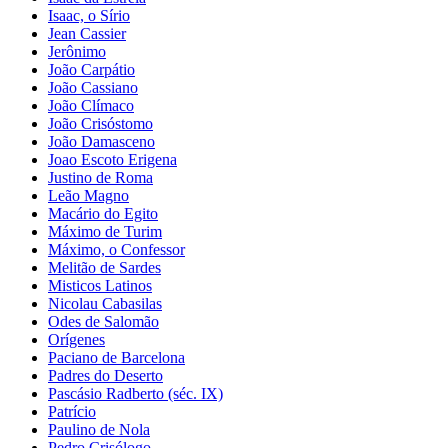
Isaac, o Sírio
Jean Cassier
Jerônimo
João Carpátio
João Cassiano
João Clímaco
João Crisóstomo
João Damasceno
Joao Escoto Erigena
Justino de Roma
Leão Magno
Macário do Egito
Máximo de Turim
Máximo, o Confessor
Melitão de Sardes
Misticos Latinos
Nicolau Cabasilas
Odes de Salomão
Orígenes
Paciano de Barcelona
Padres do Deserto
Pascásio Radberto (séc. IX)
Patrício
Paulino de Nola
Pedro Crisólogo