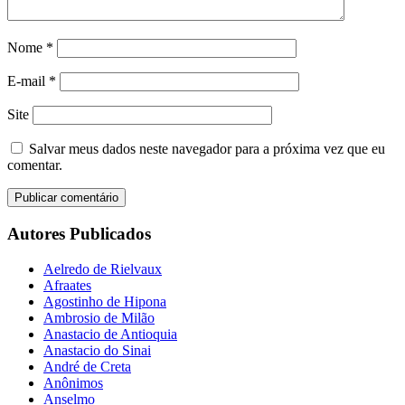
Nome
*
E-mail
*
Site
Salvar meus dados neste navegador para a próxima vez que eu
comentar.
Autores Publicados
Aelredo de Rielvaux
Afraates
Agostinho de Hipona
Ambrosio de Milão
Anastacio de Antioquia
Anastacio do Sinai
André de Creta
Anônimos
Anselmo