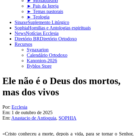
► Monaquismo
► Pais da Igreja
► Temas pastorais
► Teologia
Sinaxe
Suplemento Litúrgico
Sophia
Homilias e Antologias espirituais
News
Notícias Ecclesia
Diretório BR
Diretório Ortodoxo
Recursos
Synaxarion
Calendário Ortodoxo
Kanonion-2026
Byblos Store
Ele não é o Deus dos mortos,
mas dos vivos
Por:
Ecclesia
Em:
1 de outubro de 2025
Em:
Anastacio de Antioquia
,
SOPHIA
«Cristo conheceu a morte, depois a vida, para se tornar o Senhor,