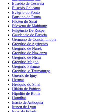
Eusébio de Cesareia
Eusebio Galicano
Evágrio do Ponto
Faustino de Roma
Filoteu do Sinai
Filoxeno de Mabboug
Fulgêncio De Ruspe
Gaudencio de Brescia
Germano de Constantinopla
Gregório de Agrigento
Gregório de Narek
Gregório de Nazianzo
Gregório de Nissa
Gregório Magno
Gregorio Palamàs
Gregório, o Taumaturgo
Guerric de Igny
Hermas
Hesiquio do Sinai
Hilário de Poitiers
Hipólito de Roma
Homilias
Inácio de Antioquia
Ireneu de Lyon
Isaac da Estrela