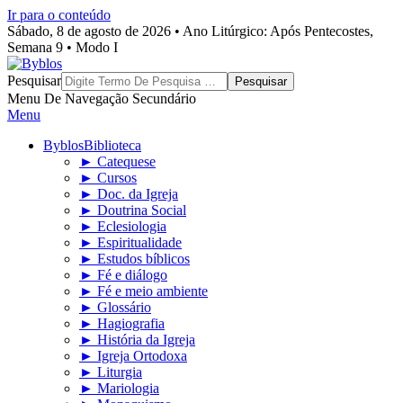
Ir para o conteúdo
Sábado, 8 de agosto de 2026 • Ano Litúrgico: Após Pentecostes,
Semana 9 • Modo I
Byblos
Pesquisar
Menu De Navegação Secundário
Menu
Byblos
Biblioteca
► Catequese
► Cursos
► Doc. da Igreja
► Doutrina Social
► Eclesiologia
► Espiritualidade
► Estudos bíblicos
► Fé e diálogo
► Fé e meio ambiente
► Glossário
► Hagiografia
► História da Igreja
► Igreja Ortodoxa
► Liturgia
► Mariologia