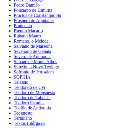
Pedro Damião
Policarpo de Esmirna
Proclus de Constantinopla
Prospero de Aquitania
Prudencio
Pseudo Macario
Rábano Mauro
Romano, o Melode
Salviano de Marselha
Severiano de Gabala
Severo de Antioquia
Siluane de Monte Athos
Simeão, o Novo Teólogo
Sofronio de Jerusalem
SOPHIA
Talassio
Teodoreto de Cyr
Teodoro de Mopsuesto
Teodoro de Tabenisi
Teodoro Estudita
Teofilo de Antioquia
Teognosto
Tertuliano
Textos Litúrgicos