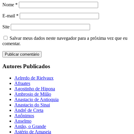
Nome
*
E-mail
*
Site
Salvar meus dados neste navegador para a próxima vez que eu
comentar.
Autores Publicados
Aelredo de Rielvaux
Afraates
Agostinho de Hipona
Ambrosio de Milão
Anastacio de Antioquia
Anastacio do Sinai
André de Creta
Anônimos
Anselmo
Antão, o Grande
Astério de Amaseia