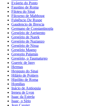
Evágrio do Ponto
Faustino de Roma
Filoteu do Sinai
Filoxeno de Mabboug
Fulgêncio De Ruspe
Gaudencio de Brescia
Germano de Constantinopla
Gregório de Agrigento
Gregório de Narek
Gregório de Nazianzo
Gregório de Nissa
Gregório Magno
Gregorio Palamàs
Gregório, o Taumaturgo
Guerric de Igny
Hermas
Hesiquio do Sinai
Hilário de Poitiers
Hipólito de Roma
Homilias
Inácio de Antioquia
Ireneu de Lyon
Isaac da Estrela
Isaac, o Sírio
Jean Cassier