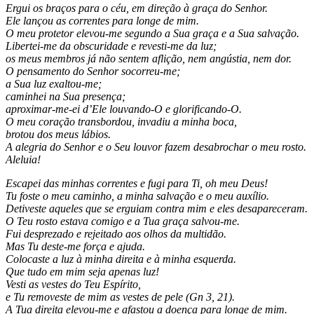
Ergui os braços para o céu, em direção à graça do Senhor.
Ele lançou as correntes para longe de mim.
O meu protetor elevou-me segundo a Sua graça e a Sua salvação.
Libertei-me da obscuridade e revesti-me da luz;
os meus membros já não sentem aflição, nem angústia, nem dor.
O pensamento do Senhor socorreu-me;
a Sua luz exaltou-me;
caminhei na Sua presença;
aproximar-me-ei d’Ele louvando-O e glorificando-O.
O meu coração transbordou, invadiu a minha boca,
brotou dos meus lábios.
A alegria do Senhor e o Seu louvor fazem desabrochar o meu rosto.
Aleluia!
Escapei das minhas correntes e fugi para Ti, oh meu Deus!
Tu foste o meu caminho, a minha salvação e o meu auxílio.
Detiveste aqueles que se erguiam contra mim e eles desapareceram.
O Teu rosto estava comigo e a Tua graça salvou-me.
Fui desprezado e rejeitado aos olhos da multidão.
Mas Tu deste-me força e ajuda.
Colocaste a luz à minha direita e à minha esquerda.
Que tudo em mim seja apenas luz!
Vesti as vestes do Teu Espírito,
e Tu removeste de mim as vestes de pele (Gn 3, 21).
A Tua direita elevou-me e afastou a doença para longe de mim.