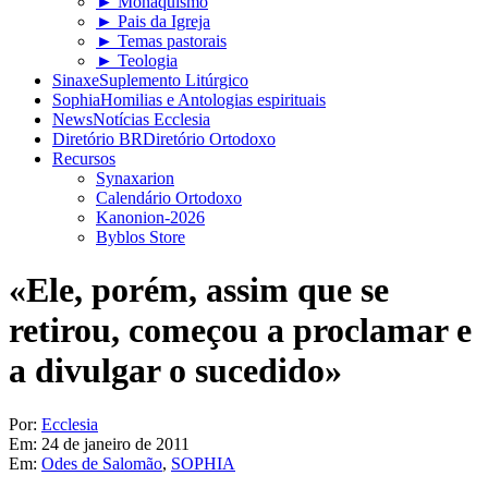
► Monaquismo
► Pais da Igreja
► Temas pastorais
► Teologia
Sinaxe
Suplemento Litúrgico
Sophia
Homilias e Antologias espirituais
News
Notícias Ecclesia
Diretório BR
Diretório Ortodoxo
Recursos
Synaxarion
Calendário Ortodoxo
Kanonion-2026
Byblos Store
«Ele, porém, assim que se
retirou, começou a proclamar e
a divulgar o sucedido»
Por:
Ecclesia
Em:
24 de janeiro de 2011
Em:
Odes de Salomão
,
SOPHIA