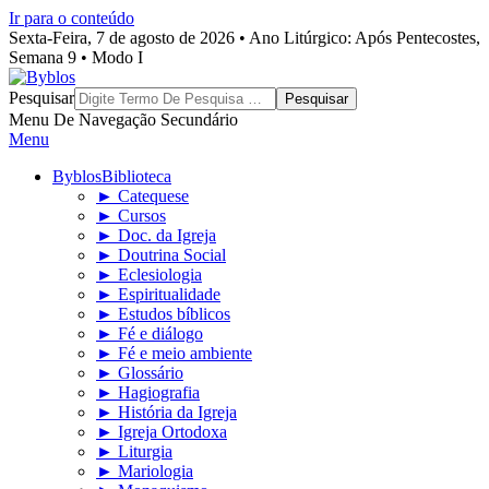
Ir para o conteúdo
Sexta-Feira, 7 de agosto de 2026 • Ano Litúrgico: Após Pentecostes,
Semana 9 • Modo I
Byblos
Pesquisar
Menu De Navegação Secundário
Menu
Byblos
Biblioteca
► Catequese
► Cursos
► Doc. da Igreja
► Doutrina Social
► Eclesiologia
► Espiritualidade
► Estudos bíblicos
► Fé e diálogo
► Fé e meio ambiente
► Glossário
► Hagiografia
► História da Igreja
► Igreja Ortodoxa
► Liturgia
► Mariologia