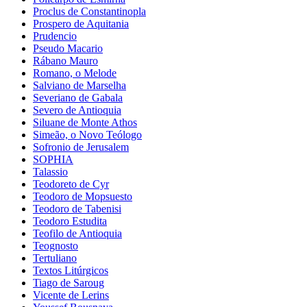
Proclus de Constantinopla
Prospero de Aquitania
Prudencio
Pseudo Macario
Rábano Mauro
Romano, o Melode
Salviano de Marselha
Severiano de Gabala
Severo de Antioquia
Siluane de Monte Athos
Simeão, o Novo Teólogo
Sofronio de Jerusalem
SOPHIA
Talassio
Teodoreto de Cyr
Teodoro de Mopsuesto
Teodoro de Tabenisi
Teodoro Estudita
Teofilo de Antioquia
Teognosto
Tertuliano
Textos Litúrgicos
Tiago de Saroug
Vicente de Lerins