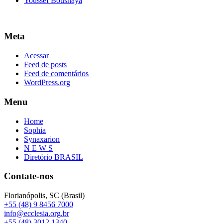
Youssef Bousnaya
Meta
Acessar
Feed de posts
Feed de comentários
WordPress.org
Menu
Home
Sophia
Synaxarion
N E W S
Diretório BRASIL
Contate-nos
Florianópolis, SC (Brasil)
+55 (48) 9 8456 7000
info@ecclesia.org.br
+55 (48) 3012 1340