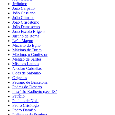
Jerônimo
João Carpátio
João Cassiano
João Clímaco
João Crisóstomo
João Damasceno
Joao Escoto Erigena
Justino de Roma
Leão Magno
Macário do Egito
Máximo de Turim
Máximo, o Confessor
Melitão de Sardes
Misticos Latinos
Nicolau Cabasilas
Odes de Salomão
Orígenes
Paciano de Barcelona
Padres do Deserto
Pascásio Radberto (séc. IX)
Patrício
Paulino de Nola
Pedro Crisólogo
Pedro Damião
Policarpo de Esmirna