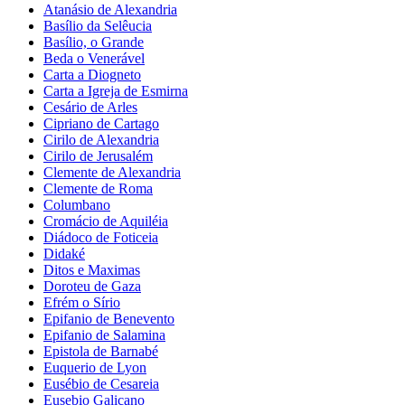
Atanásio de Alexandria
Basílio da Selêucia
Basílio, o Grande
Beda o Venerável
Carta a Diogneto
Carta a Igreja de Esmirna
Cesário de Arles
Cipriano de Cartago
Cirilo de Alexandria
Cirilo de Jerusalém
Clemente de Alexandria
Clemente de Roma
Columbano
Cromácio de Aquiléia
Diádoco de Foticeia
Didaké
Ditos e Maximas
Doroteu de Gaza
Efrém o Sírio
Epifanio de Benevento
Epifanio de Salamina
Epistola de Barnabé
Euquerio de Lyon
Eusébio de Cesareia
Eusebio Galicano