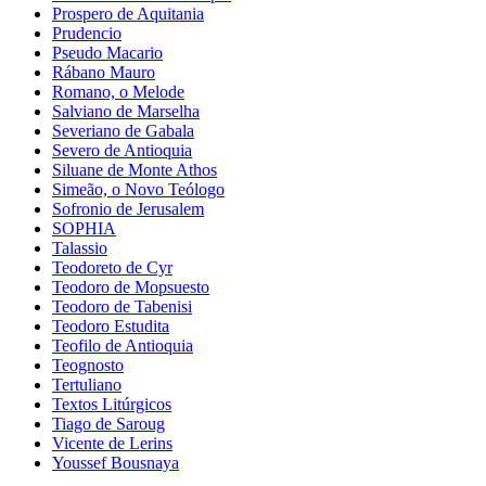
Prospero de Aquitania
Prudencio
Pseudo Macario
Rábano Mauro
Romano, o Melode
Salviano de Marselha
Severiano de Gabala
Severo de Antioquia
Siluane de Monte Athos
Simeão, o Novo Teólogo
Sofronio de Jerusalem
SOPHIA
Talassio
Teodoreto de Cyr
Teodoro de Mopsuesto
Teodoro de Tabenisi
Teodoro Estudita
Teofilo de Antioquia
Teognosto
Tertuliano
Textos Litúrgicos
Tiago de Saroug
Vicente de Lerins
Youssef Bousnaya