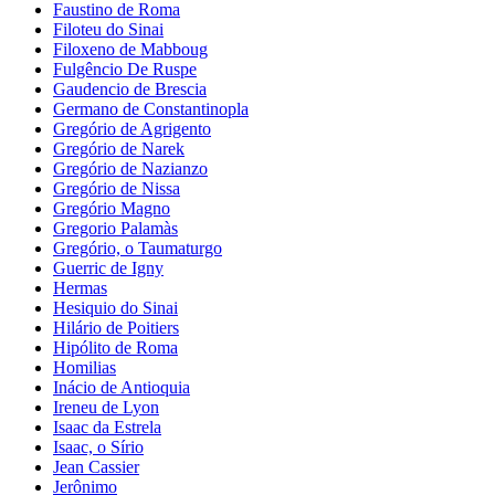
Faustino de Roma
Filoteu do Sinai
Filoxeno de Mabboug
Fulgêncio De Ruspe
Gaudencio de Brescia
Germano de Constantinopla
Gregório de Agrigento
Gregório de Narek
Gregório de Nazianzo
Gregório de Nissa
Gregório Magno
Gregorio Palamàs
Gregório, o Taumaturgo
Guerric de Igny
Hermas
Hesiquio do Sinai
Hilário de Poitiers
Hipólito de Roma
Homilias
Inácio de Antioquia
Ireneu de Lyon
Isaac da Estrela
Isaac, o Sírio
Jean Cassier
Jerônimo