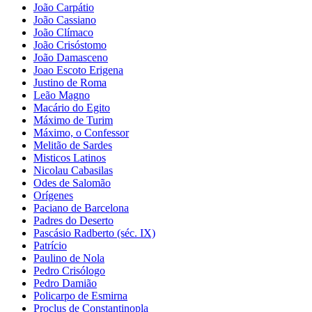
João Carpátio
João Cassiano
João Clímaco
João Crisóstomo
João Damasceno
Joao Escoto Erigena
Justino de Roma
Leão Magno
Macário do Egito
Máximo de Turim
Máximo, o Confessor
Melitão de Sardes
Misticos Latinos
Nicolau Cabasilas
Odes de Salomão
Orígenes
Paciano de Barcelona
Padres do Deserto
Pascásio Radberto (séc. IX)
Patrício
Paulino de Nola
Pedro Crisólogo
Pedro Damião
Policarpo de Esmirna
Proclus de Constantinopla