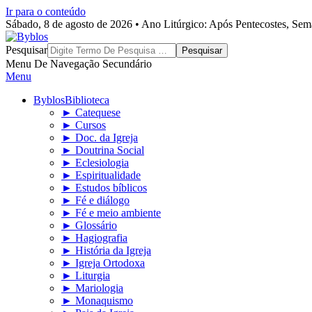
Ir para o conteúdo
Sábado, 8 de agosto de 2026 • Ano Litúrgico: Após Pentecostes, Se
Byblos
Pesquisar
Menu De Navegação Secundário
Menu
Byblos
Biblioteca
► Catequese
► Cursos
► Doc. da Igreja
► Doutrina Social
► Eclesiologia
► Espiritualidade
► Estudos bíblicos
► Fé e diálogo
► Fé e meio ambiente
► Glossário
► Hagiografia
► História da Igreja
► Igreja Ortodoxa
► Liturgia
► Mariologia
► Monaquismo