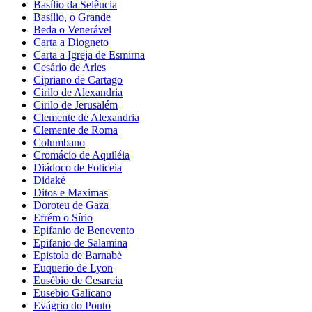
Basílio da Selêucia
Basílio, o Grande
Beda o Venerável
Carta a Diogneto
Carta a Igreja de Esmirna
Cesário de Arles
Cipriano de Cartago
Cirilo de Alexandria
Cirilo de Jerusalém
Clemente de Alexandria
Clemente de Roma
Columbano
Cromácio de Aquiléia
Diádoco de Foticeia
Didaké
Ditos e Maximas
Doroteu de Gaza
Efrém o Sírio
Epifanio de Benevento
Epifanio de Salamina
Epistola de Barnabé
Euquerio de Lyon
Eusébio de Cesareia
Eusebio Galicano
Evágrio do Ponto