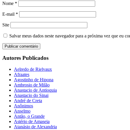
Nome
*
E-mail
*
Site
Salvar meus dados neste navegador para a próxima vez que eu co
Autores Publicados
Aelredo de Rielvaux
Afraates
Agostinho de Hipona
Ambrosio de Milão
Anastacio de Antioquia
Anastacio do Sinai
André de Creta
Anônimos
Anselmo
Antão, o Grande
Astério de Amaseia
Atanásio de Alexandria