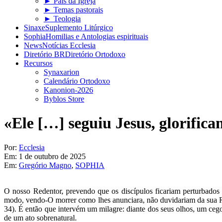
► Pais da Igreja
► Temas pastorais
► Teologia
Sinaxe
Suplemento Litúrgico
Sophia
Homilias e Antologias espirituais
News
Notícias Ecclesia
Diretório BR
Diretório Ortodoxo
Recursos
Synaxarion
Calendário Ortodoxo
Kanonion-2026
Byblos Store
«Ele […] seguiu Jesus, glorific
Por:
Ecclesia
Em:
1 de outubro de 2025
Em:
Gregório Magno
,
SOPHIA
O nosso Redentor, prevendo que os discípulos ficariam perturbados 
modo, vendo-O morrer como lhes anunciara, não duvidariam da sua Re
34). É então que intervém um milagre: diante dos seus olhos, um cego 
de um ato sobrenatural.