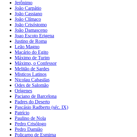
Jerônimo
João Carpátio
João Cassiano
João Clímaco
João Crisóstomo
João Damasceno
Joao Escoto Erigena
Justino de Roma
Leão Magno
Macário do Egito
Máximo de Turim
Máximo, o Confessor
Melitão de Sardes
Misticos Latinos
Nicolau Cabasilas
Odes de Salomão
Orígenes
Paciano de Barcelona
Padres do Deserto
Pascásio Radberto (séc. IX)
Patrício
Paulino de Nola
Pedro Crisólogo
Pedro Damião
Policarpo de Esmirna