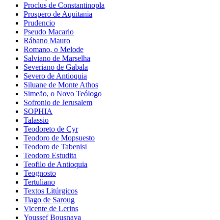
Proclus de Constantinopla
Prospero de Aquitania
Prudencio
Pseudo Macario
Rábano Mauro
Romano, o Melode
Salviano de Marselha
Severiano de Gabala
Severo de Antioquia
Siluane de Monte Athos
Simeão, o Novo Teólogo
Sofronio de Jerusalem
SOPHIA
Talassio
Teodoreto de Cyr
Teodoro de Mopsuesto
Teodoro de Tabenisi
Teodoro Estudita
Teofilo de Antioquia
Teognosto
Tertuliano
Textos Litúrgicos
Tiago de Saroug
Vicente de Lerins
Youssef Bousnaya