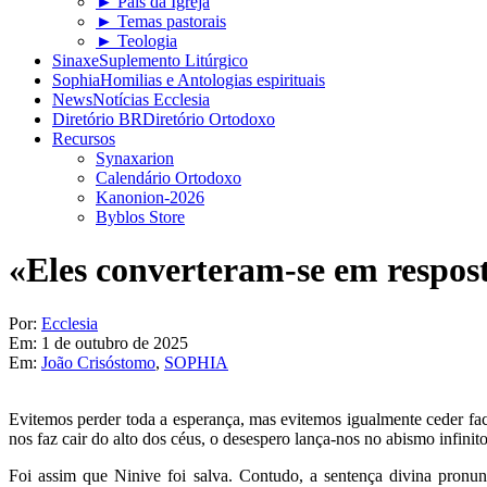
► Pais da Igreja
► Temas pastorais
► Teologia
Sinaxe
Suplemento Litúrgico
Sophia
Homilias e Antologias espirituais
News
Notícias Ecclesia
Diretório BR
Diretório Ortodoxo
Recursos
Synaxarion
Calendário Ortodoxo
Kanonion-2026
Byblos Store
«Eles converteram-se em respost
Por:
Ecclesia
Em:
1 de outubro de 2025
Em:
João Crisóstomo
,
SOPHIA
Evitemos perder toda a esperança, mas evitemos igualmente ceder fac
nos faz cair do alto dos céus, o desespero lança-nos no abismo infini
Foi assim que Ninive foi salva. Contudo, a sentença divina pronunc