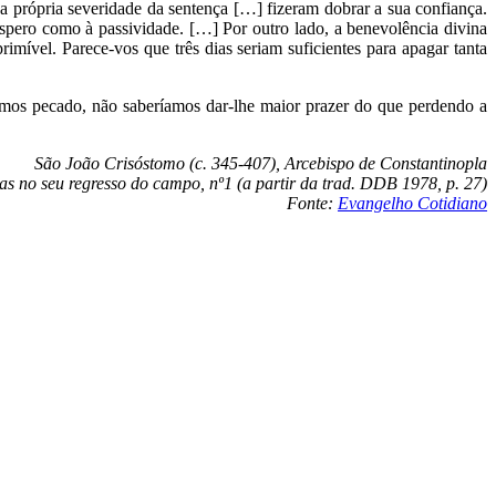
a própria severidade da sentença […] fizeram dobrar a sua confiança.
espero como à passividade. […] Por outro lado, a benevolência divina
mível. Parece-vos que três dias seriam suficientes para apagar tanta
rmos pecado, não saberíamos dar-lhe maior prazer do que perdendo a
São João Crisóstomo (c. 345-407), Arcebispo de Constantinopla
s no seu regresso do campo, nº1 (a partir da trad. DDB 1978, p. 27)
Fonte:
Evangelho Cotidiano