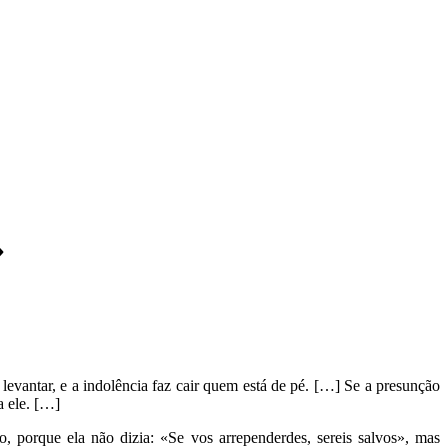
»
evantar, e a indolência faz cair quem está de pé. […] Se a presunção
a ele. […]
o, porque ela não dizia: «Se vos arrependerdes, sereis salvos», mas