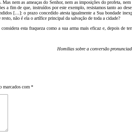
 4). Mas nem as ameaças do Senhor, nem as imposições do profeta, nem 
s a fim de que, instruídos por este exemplo, resistamos tanto ao des
didos […]: o prazo concedido atesta igualmente a Sua bondade inexpri
resto, não é ela o artífice principal da salvação de toda a cidade?
 considera esta fraqueza como a sua arma mais eficaz e, depois de te
Homilias sobre a conversão pronunciada
ão marcados com
*