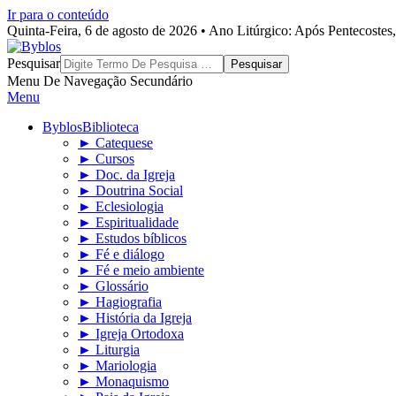
Ir para o conteúdo
Quinta-Feira, 6 de agosto de 2026 • Ano Litúrgico: Após Pentecoste
Byblos
Pesquisar
Menu De Navegação Secundário
Menu
Byblos
Biblioteca
► Catequese
► Cursos
► Doc. da Igreja
► Doutrina Social
► Eclesiologia
► Espiritualidade
► Estudos bíblicos
► Fé e diálogo
► Fé e meio ambiente
► Glossário
► Hagiografia
► História da Igreja
► Igreja Ortodoxa
► Liturgia
► Mariologia
► Monaquismo