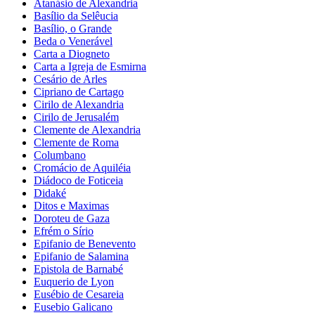
Atanásio de Alexandria
Basílio da Selêucia
Basílio, o Grande
Beda o Venerável
Carta a Diogneto
Carta a Igreja de Esmirna
Cesário de Arles
Cipriano de Cartago
Cirilo de Alexandria
Cirilo de Jerusalém
Clemente de Alexandria
Clemente de Roma
Columbano
Cromácio de Aquiléia
Diádoco de Foticeia
Didaké
Ditos e Maximas
Doroteu de Gaza
Efrém o Sírio
Epifanio de Benevento
Epifanio de Salamina
Epistola de Barnabé
Euquerio de Lyon
Eusébio de Cesareia
Eusebio Galicano