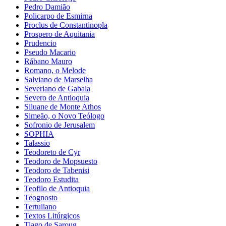
Pedro Damião
Policarpo de Esmirna
Proclus de Constantinopla
Prospero de Aquitania
Prudencio
Pseudo Macario
Rábano Mauro
Romano, o Melode
Salviano de Marselha
Severiano de Gabala
Severo de Antioquia
Siluane de Monte Athos
Simeão, o Novo Teólogo
Sofronio de Jerusalem
SOPHIA
Talassio
Teodoreto de Cyr
Teodoro de Mopsuesto
Teodoro de Tabenisi
Teodoro Estudita
Teofilo de Antioquia
Teognosto
Tertuliano
Textos Litúrgicos
Tiago de Saroug