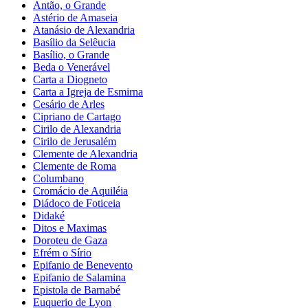
Antão, o Grande
Astério de Amaseia
Atanásio de Alexandria
Basílio da Selêucia
Basílio, o Grande
Beda o Venerável
Carta a Diogneto
Carta a Igreja de Esmirna
Cesário de Arles
Cipriano de Cartago
Cirilo de Alexandria
Cirilo de Jerusalém
Clemente de Alexandria
Clemente de Roma
Columbano
Cromácio de Aquiléia
Diádoco de Foticeia
Didaké
Ditos e Maximas
Doroteu de Gaza
Efrém o Sírio
Epifanio de Benevento
Epifanio de Salamina
Epistola de Barnabé
Euquerio de Lyon