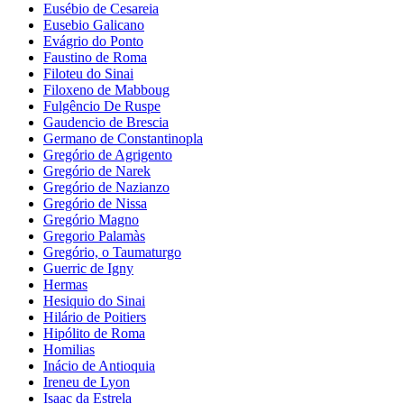
Eusébio de Cesareia
Eusebio Galicano
Evágrio do Ponto
Faustino de Roma
Filoteu do Sinai
Filoxeno de Mabboug
Fulgêncio De Ruspe
Gaudencio de Brescia
Germano de Constantinopla
Gregório de Agrigento
Gregório de Narek
Gregório de Nazianzo
Gregório de Nissa
Gregório Magno
Gregorio Palamàs
Gregório, o Taumaturgo
Guerric de Igny
Hermas
Hesiquio do Sinai
Hilário de Poitiers
Hipólito de Roma
Homilias
Inácio de Antioquia
Ireneu de Lyon
Isaac da Estrela