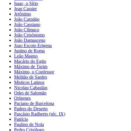
Isaac, o Sírio
Jean Cassier
Jerônimo
João Carpátio
João Cassiano
João Clímaco
João Crisóstomo
João Damasceno
Joao Escoto Erigena
Justino de Roma
Leão Magno
Macário do Egito
Máximo de Turim
Máximo, o Confessor
Melitão de Sardes
Misticos Latinos
Nicolau Cabasilas
Odes de Salomão
Orígenes
Paciano de Barcelona
Padres do Deserto
Pascásio Radberto (séc. IX)
Patrício
Paulino de Nola
Pedro Crisólogo