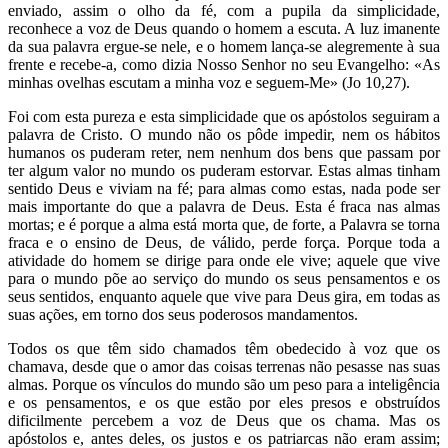
enviado, assim o olho da fé, com a pupila da simplicidade,
reconhece a voz de Deus quando o homem a escuta. A luz imanente
da sua palavra ergue-se nele, e o homem lança-se alegremente à sua
frente e recebe-a, como dizia Nosso Senhor no seu Evangelho: «As
minhas ovelhas escutam a minha voz e seguem-Me» (Jo 10,27).
Foi com esta pureza e esta simplicidade que os apóstolos seguiram a
palavra de Cristo. O mundo não os pôde impedir, nem os hábitos
humanos os puderam reter, nem nenhum dos bens que passam por
ter algum valor no mundo os puderam estorvar. Estas almas tinham
sentido Deus e viviam na fé; para almas como estas, nada pode ser
mais importante do que a palavra de Deus. Esta é fraca nas almas
mortas; e é porque a alma está morta que, de forte, a Palavra se torna
fraca e o ensino de Deus, de válido, perde força. Porque toda a
atividade do homem se dirige para onde ele vive; aquele que vive
para o mundo põe ao serviço do mundo os seus pensamentos e os
seus sentidos, enquanto aquele que vive para Deus gira, em todas as
suas ações, em torno dos seus poderosos mandamentos.
Todos os que têm sido chamados têm obedecido à voz que os
chamava, desde que o amor das coisas terrenas não pesasse nas suas
almas. Porque os vínculos do mundo são um peso para a inteligência
e os pensamentos, e os que estão por eles presos e obstruídos
dificilmente percebem a voz de Deus que os chama. Mas os
apóstolos e, antes deles, os justos e os patriarcas não eram assim;