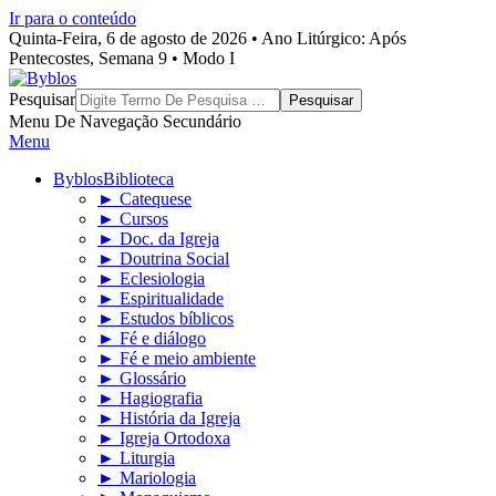
Ir para o conteúdo
Quinta-Feira, 6 de agosto de 2026 • Ano Litúrgico: Após
Pentecostes, Semana 9 • Modo I
Byblos
Pesquisar
Menu De Navegação Secundário
Menu
Byblos
Biblioteca
► Catequese
► Cursos
► Doc. da Igreja
► Doutrina Social
► Eclesiologia
► Espiritualidade
► Estudos bíblicos
► Fé e diálogo
► Fé e meio ambiente
► Glossário
► Hagiografia
► História da Igreja
► Igreja Ortodoxa
► Liturgia
► Mariologia