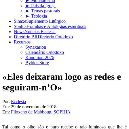
► Monaquismo
► Pais da Igreja
► Temas pastorais
► Teologia
Sinaxe
Suplemento Litúrgico
Sophia
Homilias e Antologias espirituais
News
Notícias Ecclesia
Diretório BR
Diretório Ortodoxo
Recursos
Synaxarion
Calendário Ortodoxo
Kanonion-2026
Byblos Store
«Eles deixaram logo as redes e
seguiram-n’O»
Por:
Ecclesia
Em:
29 de novembro de 2018
Em:
Filoxeno de Mabboug
,
SOPHIA
Tal como o olho são e puro recebe o raio luminoso que lhe é