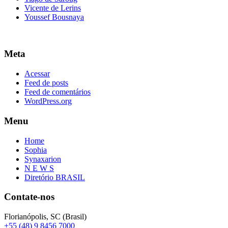
Vicente de Lerins
Youssef Bousnaya
Meta
Acessar
Feed de posts
Feed de comentários
WordPress.org
Menu
Home
Sophia
Synaxarion
N E W S
Diretório BRASIL
Contate-nos
Florianópolis, SC (Brasil)
+55 (48) 9 8456 7000