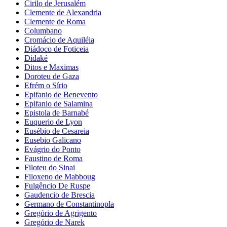
Cirilo de Jerusalém
Clemente de Alexandria
Clemente de Roma
Columbano
Cromácio de Aquiléia
Diádoco de Foticeia
Didaké
Ditos e Maximas
Doroteu de Gaza
Efrém o Sírio
Epifanio de Benevento
Epifanio de Salamina
Epistola de Barnabé
Euquerio de Lyon
Eusébio de Cesareia
Eusebio Galicano
Evágrio do Ponto
Faustino de Roma
Filoteu do Sinai
Filoxeno de Mabboug
Fulgêncio De Ruspe
Gaudencio de Brescia
Germano de Constantinopla
Gregório de Agrigento
Gregório de Narek