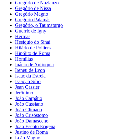
Gregório de Nazianzo
Gregório de Nissa
Gregório Magno
Gregorio Palamàs
Gregório, o Taumaturgo
Guerric de Igny
Hermas
Hesiquio do Sinai
Hilário de Poitiers
Hipólito de Roma
Homilias
Inácio de Antioquia
Ireneu de Lyon
Isaac da Estrela
Isaac, o Sírio
Jean Cassier
Jerônimo
João Carpátio
João Cassiano
João Clímaco
João Crisóstomo
João Damasceno
Joao Escoto Erigena
Justino de Roma
Leão Magno