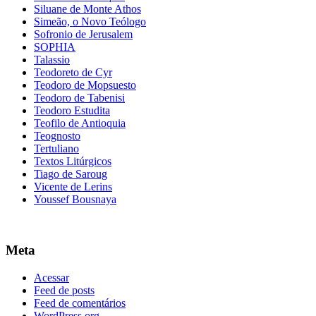
Siluane de Monte Athos
Simeão, o Novo Teólogo
Sofronio de Jerusalem
SOPHIA
Talassio
Teodoreto de Cyr
Teodoro de Mopsuesto
Teodoro de Tabenisi
Teodoro Estudita
Teofilo de Antioquia
Teognosto
Tertuliano
Textos Litúrgicos
Tiago de Saroug
Vicente de Lerins
Youssef Bousnaya
Meta
Acessar
Feed de posts
Feed de comentários
WordPress.org