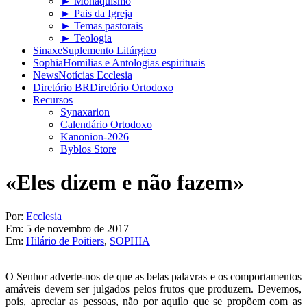
► Monaquismo
► Pais da Igreja
► Temas pastorais
► Teologia
Sinaxe
Suplemento Litúrgico
Sophia
Homilias e Antologias espirituais
News
Notícias Ecclesia
Diretório BR
Diretório Ortodoxo
Recursos
Synaxarion
Calendário Ortodoxo
Kanonion-2026
Byblos Store
«Eles dizem e não fazem»
Por:
Ecclesia
Em:
5 de novembro de 2017
Em:
Hilário de Poitiers
,
SOPHIA
O Senhor adverte-nos de que as belas palavras e os comportamentos
amáveis devem ser julgados pelos frutos que produzem. Devemos,
pois, apreciar as pessoas, não por aquilo que se propõem com as