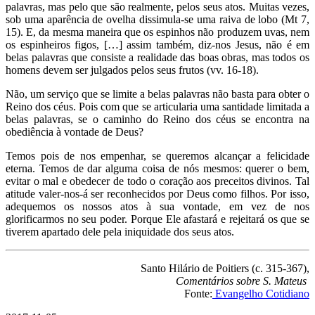
palavras, mas pelo que são realmente, pelos seus atos. Muitas vezes,
sob uma aparência de ovelha dissimula-se uma raiva de lobo (Mt 7,
15). E, da mesma maneira que os espinhos não produzem uvas, nem
os espinheiros figos, […] assim também, diz-nos Jesus, não é em
belas palavras que consiste a realidade das boas obras, mas todos os
homens devem ser julgados pelos seus frutos (vv. 16-18).
Não, um serviço que se limite a belas palavras não basta para obter o
Reino dos céus. Pois com que se articularia uma santidade limitada a
belas palavras, se o caminho do Reino dos céus se encontra na
obediência à vontade de Deus?
Temos pois de nos empenhar, se queremos alcançar a felicidade
eterna. Temos de dar alguma coisa de nós mesmos: querer o bem,
evitar o mal e obedecer de todo o coração aos preceitos divinos. Tal
atitude valer-nos-á ser reconhecidos por Deus como filhos. Por isso,
adequemos os nossos atos à sua vontade, em vez de nos
glorificarmos no seu poder. Porque Ele afastará e rejeitará os que se
tiverem apartado dele pela iniquidade dos seus atos.
Santo Hilário de Poitiers (c. 315-367),
Comentários sobre S. Mateus
Fonte:
Evangelho Cotidiano