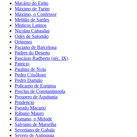
Macário do Egito
Máximo de Turim
Máximo, o Confessor
Melitão de Sardes
Misticos Latinos
Nicolau Cabasilas
Odes de Salomão
Orígenes
Paciano de Barcelona
Padres do Deserto
Pascásio Radberto (séc. IX)
Patrício
Paulino de Nola
Pedro Crisólogo
Pedro Damião
Policarpo de Esmirna
Proclus de Constantinopla
Prospero de Aquitania
Prudencio
Pseudo Macario
Rábano Mauro
Romano, o Melode
Salviano de Marselha
Severiano de Gabala
Severo de Antioquia