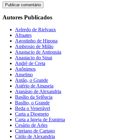
Autores Publicados
Aelredo de Rielvaux
Afraates
Agostinho de Hipona
Ambrosio de Milão
Anastacio de Antioquia
Anastacio do Sinai
André de Creta
Anônimos
Anselmo
Antão, o Grande
Astério de Amaseia
Atanásio de Alexandria
Basílio da Selêucia
Basílio, o Grande
Beda o Venerável
Carta a Diogneto
Carta a Igreja de Esmirna
Cesário de Arles
Cipriano de Cartago
Cirilo de Alexandria