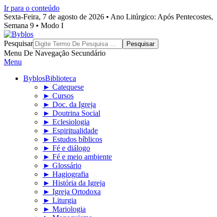
Ir para o conteúdo
Sexta-Feira, 7 de agosto de 2026 • Ano Litúrgico: Após Pentecostes,
Semana 9 • Modo I
Byblos
Pesquisar
Menu De Navegação Secundário
Menu
Byblos
Biblioteca
► Catequese
► Cursos
► Doc. da Igreja
► Doutrina Social
► Eclesiologia
► Espiritualidade
► Estudos bíblicos
► Fé e diálogo
► Fé e meio ambiente
► Glossário
► Hagiografia
► História da Igreja
► Igreja Ortodoxa
► Liturgia
► Mariologia