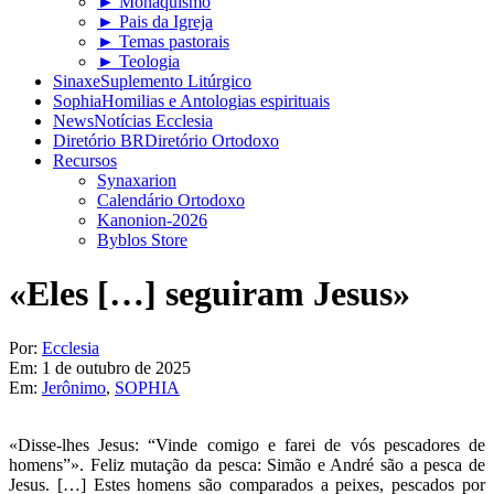
► Monaquismo
► Pais da Igreja
► Temas pastorais
► Teologia
Sinaxe
Suplemento Litúrgico
Sophia
Homilias e Antologias espirituais
News
Notícias Ecclesia
Diretório BR
Diretório Ortodoxo
Recursos
Synaxarion
Calendário Ortodoxo
Kanonion-2026
Byblos Store
«Eles […] seguiram Jesus»
Por:
Ecclesia
Em:
1 de outubro de 2025
Em:
Jerônimo
,
SOPHIA
«Disse-lhes Jesus: “Vinde comigo e farei de vós pescadores de
homens”». Feliz mutação da pesca: Simão e André são a pesca de
Jesus. […] Estes homens são comparados a peixes, pescados por