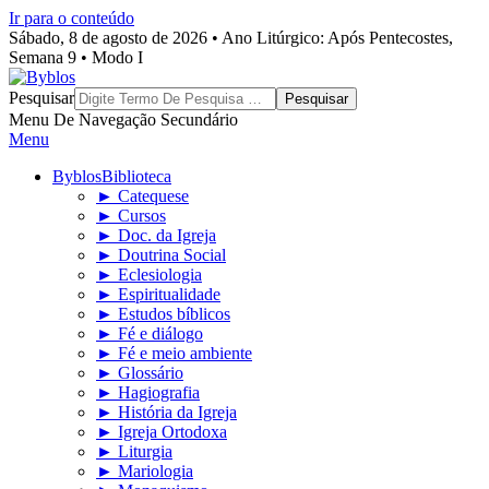
Ir para o conteúdo
Sábado, 8 de agosto de 2026 • Ano Litúrgico: Após Pentecostes,
Semana 9 • Modo I
Byblos
Pesquisar
Menu De Navegação Secundário
Menu
Byblos
Biblioteca
► Catequese
► Cursos
► Doc. da Igreja
► Doutrina Social
► Eclesiologia
► Espiritualidade
► Estudos bíblicos
► Fé e diálogo
► Fé e meio ambiente
► Glossário
► Hagiografia
► História da Igreja
► Igreja Ortodoxa
► Liturgia
► Mariologia