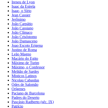
Ireneu de Lyon
Isaac da Estrela
Isaac, o Sírio
Jean Cassier
Jerônimo
João Carpátio
João Cassiano
João Clímaco
João Crisóstomo
João Damasceno
Joao Escoto Erigena
Justino de Roma
Leão Magno
Macário do Egito
Máximo de Turim
Máximo, o Confessor
Melitão de Sardes
Misticos Latinos
Nicolau Cabasilas
Odes de Salomão
Orígenes
Paciano de Barcelona
Padres do Deserto
Pascásio Radberto (séc. IX)
Patrício