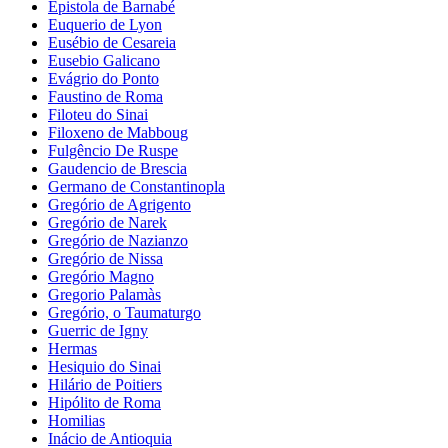
Epistola de Barnabé
Euquerio de Lyon
Eusébio de Cesareia
Eusebio Galicano
Evágrio do Ponto
Faustino de Roma
Filoteu do Sinai
Filoxeno de Mabboug
Fulgêncio De Ruspe
Gaudencio de Brescia
Germano de Constantinopla
Gregório de Agrigento
Gregório de Narek
Gregório de Nazianzo
Gregório de Nissa
Gregório Magno
Gregorio Palamàs
Gregório, o Taumaturgo
Guerric de Igny
Hermas
Hesiquio do Sinai
Hilário de Poitiers
Hipólito de Roma
Homilias
Inácio de Antioquia