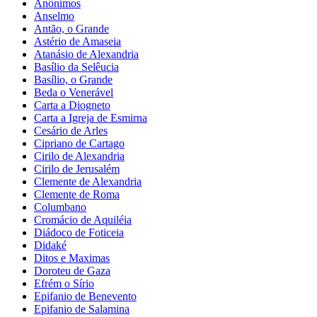
Anônimos
Anselmo
Antão, o Grande
Astério de Amaseia
Atanásio de Alexandria
Basílio da Selêucia
Basílio, o Grande
Beda o Venerável
Carta a Diogneto
Carta a Igreja de Esmirna
Cesário de Arles
Cipriano de Cartago
Cirilo de Alexandria
Cirilo de Jerusalém
Clemente de Alexandria
Clemente de Roma
Columbano
Cromácio de Aquiléia
Diádoco de Foticeia
Didaké
Ditos e Maximas
Doroteu de Gaza
Efrém o Sírio
Epifanio de Benevento
Epifanio de Salamina