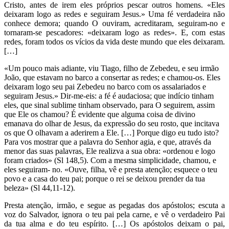
Cristo, antes de irem eles próprios pescar outros homens. «Eles
deixaram logo as redes e seguiram Jesus.» Uma fé verdadeira não
conhece demora; quando O ouviram, acreditaram, seguiram-no e
tornaram-se pescadores: «deixaram logo as redes». E, com estas
redes, foram todos os vícios da vida deste mundo que eles deixaram.
[…]
«Um pouco mais adiante, viu Tiago, filho de Zebedeu, e seu irmão
João, que estavam no barco a consertar as redes; e chamou-os. Eles
deixaram logo seu pai Zebedeu no barco com os assalariados e
seguiram Jesus.» Dir-me-eis: a fé é audaciosa; que indício tinham
eles, que sinal sublime tinham observado, para O seguirem, assim
que Ele os chamou? É evidente que alguma coisa de divino
emanava do olhar de Jesus, da expressão do seu rosto, que incitava
os que O olhavam a aderirem a Ele. […] Porque digo eu tudo isto?
Para vos mostrar que a palavra do Senhor agia, e que, através da
menor das suas palavras, Ele realizva a sua obra: «ordenou e logo
foram criados» (Sl 148,5). Com a mesma simplicidade, chamou, e
eles seguiram- no. «Ouve, filha, vê e presta atenção; esquece o teu
povo e a casa do teu pai; porque o rei se deixou prender da tua
beleza» (Sl 44,11-12).
Presta atenção, irmão, e segue as pegadas dos apóstolos; escuta a
voz do Salvador, ignora o teu pai pela carne, e vê o verdadeiro Pai
da tua alma e do teu espírito. […] Os apóstolos deixam o pai,