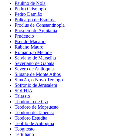
Paulino de Nola
Pedro Crisólogo
Pedro Damião
Policarpo de Esmirna
Proclus de Constantinopla
Prospero de Aquitania
Prudencio
Pseudo Macario
Rábano Mauro
Romano, o Melode
Salviano de Marselha
Severiano de Gabala
Severo de Antioquia
Siluane de Monte Athos
Simeão, o Novo Teólogo
Sofronio de Jerusalem
SOPHIA
Talassio
Teodoreto de Cyr
Teodoro de Mopsuesto
Teodoro de Tabenisi
Teodoro Estudita
Teofilo de Antioquia
Teognosto
Tertuliano