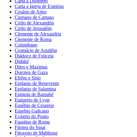
Carta a Diogneto
Carta a Igreja de Esmirna
Cesário de Arles
Cipriano de Cartago
Cirilo de Alexandria
Cirilo de Jerusalém
Clemente de Alexandria
Clemente de Roma
Columbano
Cromácio de Aquiléia
Diádoco de Foticeia
Didaké
Ditos e Maximas
Doroteu de Gaza
Efrém o Sírio
Epifanio de Benevento
Epifanio de Salamina
Epistola de Barnabé
Euquerio de Lyon
Eusébio de Cesareia
Eusebio Galicano
Evágrio do Ponto
Faustino de Roma
Filoteu do Sinai
Filoxeno de Mabboug