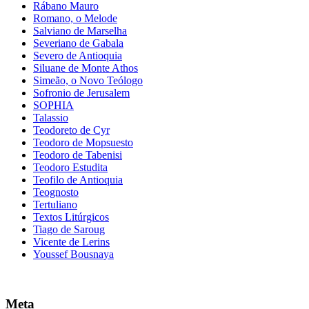
Rábano Mauro
Romano, o Melode
Salviano de Marselha
Severiano de Gabala
Severo de Antioquia
Siluane de Monte Athos
Simeão, o Novo Teólogo
Sofronio de Jerusalem
SOPHIA
Talassio
Teodoreto de Cyr
Teodoro de Mopsuesto
Teodoro de Tabenisi
Teodoro Estudita
Teofilo de Antioquia
Teognosto
Tertuliano
Textos Litúrgicos
Tiago de Saroug
Vicente de Lerins
Youssef Bousnaya
Meta