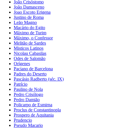
João Crisóstomo
João Damasceno
Joao Escoto Erigena
Justino de Roma
Leão Magno
Macário do Egito
Máximo de Turim
Máximo, o Confessor
Melitão de Sardes
Misticos Latinos
Nicolau Cabasilas
Odes de Salomão
Orígenes
Paciano de Barcelona
Padres do Deserto
Pascásio Radberto (séc. IX)
Patrício
Paulino de Nola
Pedro Crisólogo
Pedro Damião
Policarpo de Esmirna
Proclus de Constantinopla
Prospero de Aquitania
Prudencio
Pseudo Macario