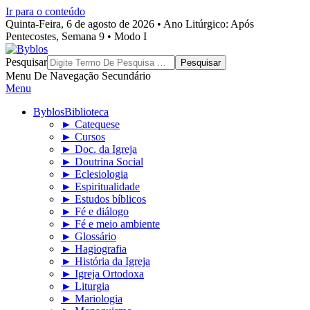
Ir para o conteúdo
Quinta-Feira, 6 de agosto de 2026 • Ano Litúrgico: Após
Pentecostes, Semana 9 • Modo I
Byblos
Pesquisar
Menu De Navegação Secundário
Menu
Byblos
Biblioteca
► Catequese
► Cursos
► Doc. da Igreja
► Doutrina Social
► Eclesiologia
► Espiritualidade
► Estudos bíblicos
► Fé e diálogo
► Fé e meio ambiente
► Glossário
► Hagiografia
► História da Igreja
► Igreja Ortodoxa
► Liturgia
► Mariologia