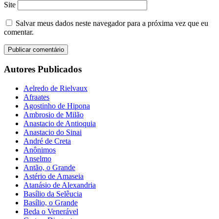
Site
Salvar meus dados neste navegador para a próxima vez que eu
comentar.
Autores Publicados
Aelredo de Rielvaux
Afraates
Agostinho de Hipona
Ambrosio de Milão
Anastacio de Antioquia
Anastacio do Sinai
André de Creta
Anônimos
Anselmo
Antão, o Grande
Astério de Amaseia
Atanásio de Alexandria
Basílio da Selêucia
Basílio, o Grande
Beda o Venerável