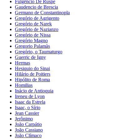
Fulgêncio De Ruspe
Gaudencio de Brescia
Germano de Constantinopla
Gregório de Agrigento
Gregório de Narek
Gregório de Nazianzo
Gregório de Nissa
Gregório Magno
Gregorio Palamàs
Gregório, o Taumaturgo
Guerric de Igny
Hermas
Hesiquio do Sinai
Hilário de Poitiers
Hipólito de Roma
Homilias
Inácio de Antioquia
Ireneu de Lyon
Isaac da Estrela
Isaac, o Sírio
Jean Cassier
Jerônimo
João Carpátio
João Cassiano
João Clímaco