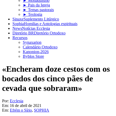
► Monaquismo
► Pais da Igreja
► Temas pastorais
► Teologia
Sinaxe
Suplemento Litúrgico
Sophia
Homilias e Antologias espirituais
News
Notícias Ecclesia
Diretório BR
Diretório Ortodoxo
Recursos
Synaxarion
Calendário Ortodoxo
Kanonion-2026
Byblos Store
«Encheram doze cestos com os
bocados dos cinco pães de
cevada que sobraram»
Por:
Ecclesia
Em:
16 de abril de 2021
Em:
Efrém o Sírio
,
SOPHIA