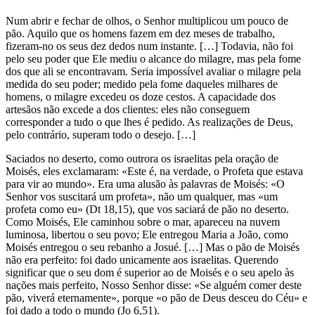
Num abrir e fechar de olhos, o Senhor multiplicou um pouco de
pão. Aquilo que os homens fazem em dez meses de trabalho,
fizeram-no os seus dez dedos num instante. […] Todavia, não foi
pelo seu poder que Ele mediu o alcance do milagre, mas pela fome
dos que ali se encontravam. Seria impossível avaliar o milagre pela
medida do seu poder; medido pela fome daqueles milhares de
homens, o milagre excedeu os doze cestos. A capacidade dos
artesãos não excede a dos clientes: eles não conseguem
corresponder a tudo o que lhes é pedido. As realizações de Deus,
pelo contrário, superam todo o desejo. […]
Saciados no deserto, como outrora os israelitas pela oração de
Moisés, eles exclamaram: «Este é, na verdade, o Profeta que estava
para vir ao mundo». Era uma alusão às palavras de Moisés: «O
Senhor vos suscitará um profeta», não um qualquer, mas «um
profeta como eu» (Dt 18,15), que vos saciará de pão no deserto.
Como Moisés, Ele caminhou sobre o mar, apareceu na nuvem
luminosa, libertou o seu povo; Ele entregou Maria a João, como
Moisés entregou o seu rebanho a Josué. […] Mas o pão de Moisés
não era perfeito: foi dado unicamente aos israelitas. Querendo
significar que o seu dom é superior ao de Moisés e o seu apelo às
nações mais perfeito, Nosso Senhor disse: «Se alguém comer deste
pão, viverá eternamente», porque «o pão de Deus desceu do Céu» e
foi dado a todo o mundo (Jo 6,51).