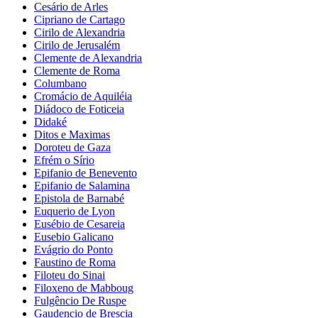
Cesário de Arles
Cipriano de Cartago
Cirilo de Alexandria
Cirilo de Jerusalém
Clemente de Alexandria
Clemente de Roma
Columbano
Cromácio de Aquiléia
Diádoco de Foticeia
Didaké
Ditos e Maximas
Doroteu de Gaza
Efrém o Sírio
Epifanio de Benevento
Epifanio de Salamina
Epistola de Barnabé
Euquerio de Lyon
Eusébio de Cesareia
Eusebio Galicano
Evágrio do Ponto
Faustino de Roma
Filoteu do Sinai
Filoxeno de Mabboug
Fulgêncio De Ruspe
Gaudencio de Brescia