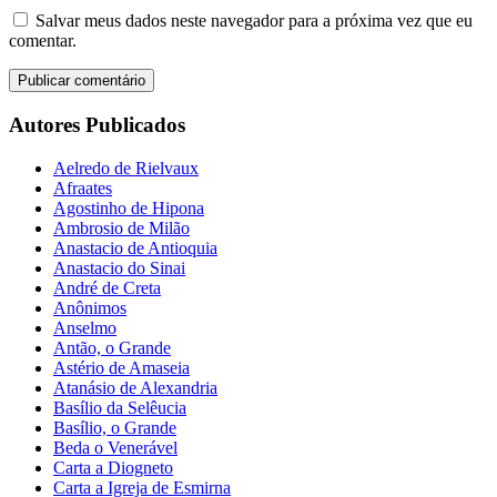
Salvar meus dados neste navegador para a próxima vez que eu
comentar.
Autores Publicados
Aelredo de Rielvaux
Afraates
Agostinho de Hipona
Ambrosio de Milão
Anastacio de Antioquia
Anastacio do Sinai
André de Creta
Anônimos
Anselmo
Antão, o Grande
Astério de Amaseia
Atanásio de Alexandria
Basílio da Selêucia
Basílio, o Grande
Beda o Venerável
Carta a Diogneto
Carta a Igreja de Esmirna