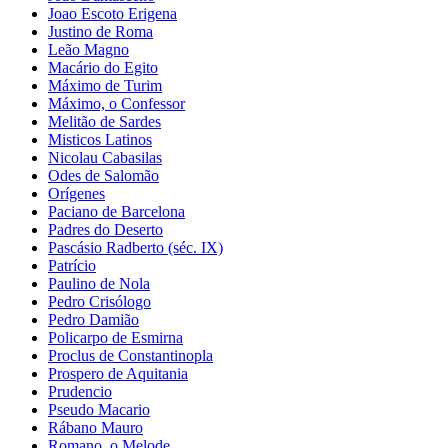
Joao Escoto Erigena
Justino de Roma
Leão Magno
Macário do Egito
Máximo de Turim
Máximo, o Confessor
Melitão de Sardes
Misticos Latinos
Nicolau Cabasilas
Odes de Salomão
Orígenes
Paciano de Barcelona
Padres do Deserto
Pascásio Radberto (séc. IX)
Patrício
Paulino de Nola
Pedro Crisólogo
Pedro Damião
Policarpo de Esmirna
Proclus de Constantinopla
Prospero de Aquitania
Prudencio
Pseudo Macario
Rábano Mauro
Romano, o Melode