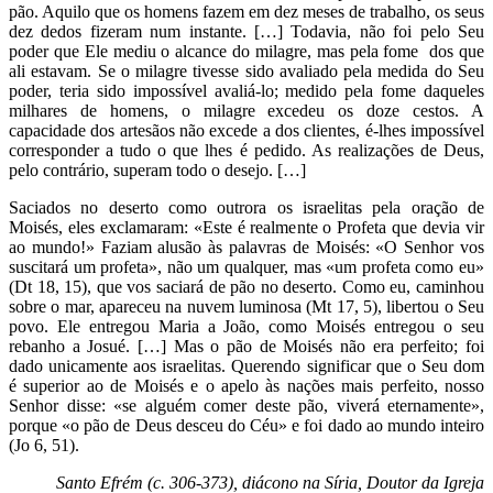
pão. Aquilo que os homens fazem em dez meses de trabalho, os seus
dez dedos fizeram num instante. […] Todavia, não foi pelo Seu
poder que Ele mediu o alcance do milagre, mas pela fome dos que
ali estavam. Se o milagre tivesse sido avaliado pela medida do Seu
poder, teria sido impossível avaliá-lo; medido pela fome daqueles
milhares de homens, o milagre excedeu os doze cestos. A
capacidade dos artesãos não excede a dos clientes, é-lhes impossível
corresponder a tudo o que lhes é pedido. As realizações de Deus,
pelo contrário, superam todo o desejo. […]
Saciados no deserto como outrora os israelitas pela oração de
Moisés, eles exclamaram: «Este é realmente o Profeta que devia vir
ao mundo!» Faziam alusão às palavras de Moisés: «O Senhor vos
suscitará um profeta», não um qualquer, mas «um profeta como eu»
(Dt 18, 15), que vos saciará de pão no deserto. Como eu, caminhou
sobre o mar, apareceu na nuvem luminosa (Mt 17, 5), libertou o Seu
povo. Ele entregou Maria a João, como Moisés entregou o seu
rebanho a Josué. […] Mas o pão de Moisés não era perfeito; foi
dado unicamente aos israelitas. Querendo significar que o Seu dom
é superior ao de Moisés e o apelo às nações mais perfeito, nosso
Senhor disse: «se alguém comer deste pão, viverá eternamente»,
porque «o pão de Deus desceu do Céu» e foi dado ao mundo inteiro
(Jo 6, 51).
Santo Efrém (c. 306-373), diácono na Síria, Doutor da Igreja