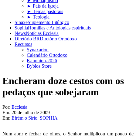
► Monaquismo
► Pais da Igreja
► Temas pastorais
► Teologia
Sinaxe
Suplemento Litúrgico
Sophia
Homilias e Antologias espirituais
News
Notícias Ecclesia
Diretório BR
Diretório Ortodoxo
Recursos
Synaxarion
Calendário Ortodoxo
Kanonion-2026
Byblos Store
Encheram doze cestos com os
pedaços que sobejaram
Por:
Ecclesia
Em:
20 de julho de 2009
Em:
Efrém o Sírio
,
SOPHIA
Num abrir e fechar de olhos, o Senhor multiplicou um pouco de