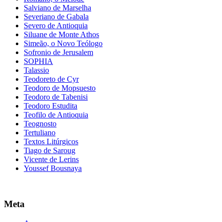
Salviano de Marselha
Severiano de Gabala
Severo de Antioquia
Siluane de Monte Athos
Simeão, o Novo Teólogo
Sofronio de Jerusalem
SOPHIA
Talassio
Teodoreto de Cyr
Teodoro de Mopsuesto
Teodoro de Tabenisi
Teodoro Estudita
Teofilo de Antioquia
Teognosto
Tertuliano
Textos Litúrgicos
Tiago de Saroug
Vicente de Lerins
Youssef Bousnaya
Meta