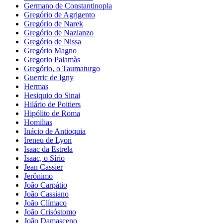
Germano de Constantinopla
Gregório de Agrigento
Gregório de Narek
Gregório de Nazianzo
Gregório de Nissa
Gregório Magno
Gregorio Palamàs
Gregório, o Taumaturgo
Guerric de Igny
Hermas
Hesiquio do Sinai
Hilário de Poitiers
Hipólito de Roma
Homilias
Inácio de Antioquia
Ireneu de Lyon
Isaac da Estrela
Isaac, o Sírio
Jean Cassier
Jerônimo
João Carpátio
João Cassiano
João Clímaco
João Crisóstomo
João Damasceno