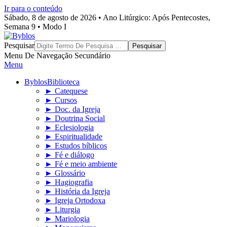
Ir para o conteúdo
Sábado, 8 de agosto de 2026 • Ano Litúrgico: Após Pentecostes,
Semana 9 • Modo I
Byblos
Pesquisar
Menu De Navegação Secundário
Menu
Byblos
Biblioteca
► Catequese
► Cursos
► Doc. da Igreja
► Doutrina Social
► Eclesiologia
► Espiritualidade
► Estudos bíblicos
► Fé e diálogo
► Fé e meio ambiente
► Glossário
► Hagiografia
► História da Igreja
► Igreja Ortodoxa
► Liturgia
► Mariologia