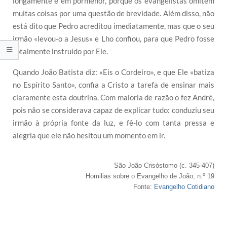
longamente e em pormenor, porque os evangelistas omitem
muitas coisas por uma questão de brevidade. Além disso, não
está dito que Pedro acreditou imediatamente, mas que o seu
irmão «levou-o a Jesus» e Lho confiou, para que Pedro fosse
totalmente instruído por Ele.
Quando João Batista diz: «Eis o Cordeiro», e que Ele «batiza
no Espírito Santo», confia a Cristo a tarefa de ensinar mais
claramente esta doutrina. Com maioria de razão o fez André,
pois não se considerava capaz de explicar tudo: conduziu seu
irmão à própria fonte da luz, e fê-lo com tanta pressa e
alegria que ele não hesitou um momento em ir.
São João Crisóstomo (c. 345-407)
Homilias sobre o Evangelho de João, n.º 19
Fonte:
Evangelho Cotidiano