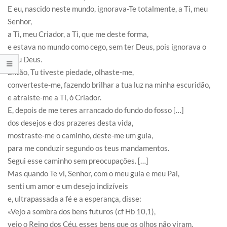
E eu, nascido neste mundo, ignorava-Te totalmente, a Ti, meu
Senhor,
a Ti, meu Criador, a Ti, que me deste forma,
e estava no mundo como cego, sem ter Deus, pois ignorava o
meu Deus.
Então, Tu tiveste piedade, olhaste-me,
converteste-me, fazendo brilhar a tua luz na minha escuridão,
e atraíste-me a Ti, ó Criador.
E, depois de me teres arrancado do fundo do fosso […]
dos desejos e dos prazeres desta vida,
mostraste-me o caminho, deste-me um guia,
para me conduzir segundo os teus mandamentos.
Segui esse caminho sem preocupações. […]
Mas quando Te vi, Senhor, com o meu guia e meu Pai,
senti um amor e um desejo indizíveis
e, ultrapassada a fé e a esperança, disse:
«Vejo a sombra dos bens futuros (cf Hb 10,1),
vejo o Reino dos Céu, esses bens que os olhos não viram,