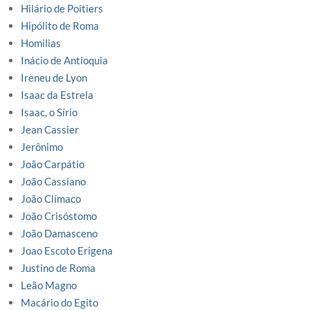
Hilário de Poitiers
Hipólito de Roma
Homilias
Inácio de Antioquia
Ireneu de Lyon
Isaac da Estrela
Isaac, o Sírio
Jean Cassier
Jerônimo
João Carpátio
João Cassiano
João Clímaco
João Crisóstomo
João Damasceno
Joao Escoto Erigena
Justino de Roma
Leão Magno
Macário do Egito