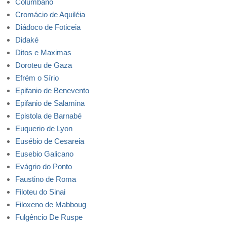
Columbano
Cromácio de Aquiléia
Diádoco de Foticeia
Didaké
Ditos e Maximas
Doroteu de Gaza
Efrém o Sírio
Epifanio de Benevento
Epifanio de Salamina
Epistola de Barnabé
Euquerio de Lyon
Eusébio de Cesareia
Eusebio Galicano
Evágrio do Ponto
Faustino de Roma
Filoteu do Sinai
Filoxeno de Mabboug
Fulgêncio De Ruspe