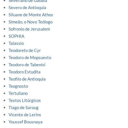
Severiano de Gabala
Severo de Antioquia
Siluane de Monte Athos
Simeão, o Novo Teólogo
Sofronio de Jerusalem
SOPHIA
Talassio
Teodoreto de Cyr
Teodoro de Mopsuesto
Teodoro de Tabenisi
Teodoro Estudita
Teofilo de Antioquia
Teognosto
Tertuliano
Textos Litúrgicos
Tiago de Saroug
Vicente de Lerins
Youssef Bousnaya