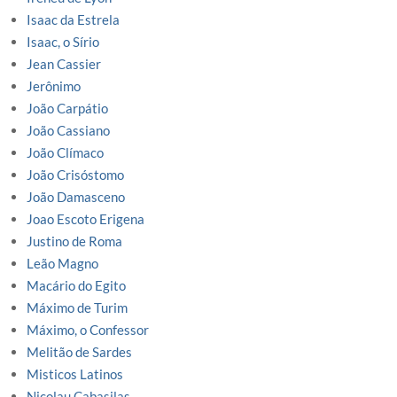
Isaac da Estrela
Isaac, o Sírio
Jean Cassier
Jerônimo
João Carpátio
João Cassiano
João Clímaco
João Crisóstomo
João Damasceno
Joao Escoto Erigena
Justino de Roma
Leão Magno
Macário do Egito
Máximo de Turim
Máximo, o Confessor
Melitão de Sardes
Misticos Latinos
Nicolau Cabasilas