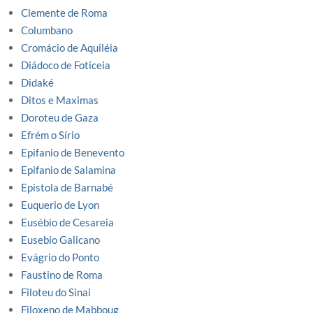
Clemente de Roma
Columbano
Cromácio de Aquiléia
Diádoco de Foticeia
Didaké
Ditos e Maximas
Doroteu de Gaza
Efrém o Sírio
Epifanio de Benevento
Epifanio de Salamina
Epistola de Barnabé
Euquerio de Lyon
Eusébio de Cesareia
Eusebio Galicano
Evágrio do Ponto
Faustino de Roma
Filoteu do Sinai
Filoxeno de Mabboug