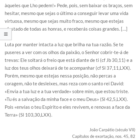
àqueles que Lho pedem!» Pede, pois, sem baixar os braços, sem
hesitar, mesmo que sejas o último a conseguir levar uma vida
virtuosa, mesmo que sejas muito fraco, mesmo que estejas
afastado de todas as honras, e receberás coisas grandes. […]
Luta por manter intacta a luz que brilha na tua razão. Se te
puseres a ver com os olhos da paixão, o Senhor cobrir-te-á de
trevas: Ele soltará o freio que está diante de ti (cf Jb 30,11) e a
luz dos teus olhos deixará de te acompanhar (cf Sl 37,11,LXX).
Porém, mesmo que estejas nessa posição, não percas a
coragem, não te desleixes, mas reza com o santo rei David:
«Envia a tua luz e a tua verdade» sobre mim, que estou triste.
«Tu és a salvação da minha face e o meu Deus» (Sl 42,5,LXX).
Pois «envias o teu Espírito e eles revivem, e renovas a face da
Terra» (Sl 103,30,LXX).
João Carpátio (século VII)
Capítulos de exortação, nos. 45, 82