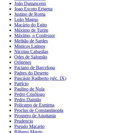
João Damasceno
Joao Escoto Erigena
Justino de Roma
Leão Magno
Macário do Egito
Máximo de Turim
Máximo, o Confessor
Melitão de Sardes
Misticos Latinos
Nicolau Cabasilas
Odes de Salomão
Orígenes
Paciano de Barcelona
Padres do Deserto
Pascásio Radberto (séc. IX)
Patrício
Paulino de Nola
Pedro Crisólogo
Pedro Damião
Policarpo de Esmirna
Proclus de Constantinopla
Prospero de Aquitania
Prudencio
Pseudo Macario
Rábano Mauro