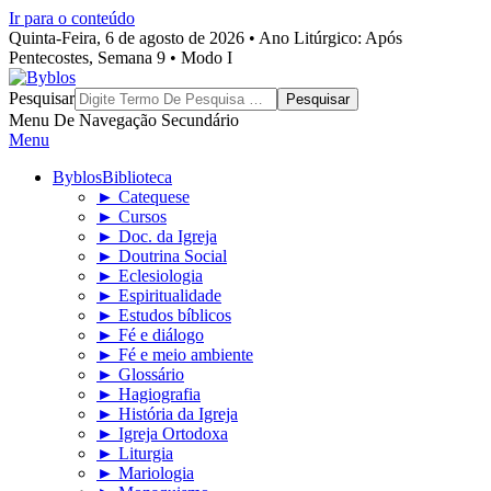
Ir para o conteúdo
Quinta-Feira, 6 de agosto de 2026 • Ano Litúrgico: Após
Pentecostes, Semana 9 • Modo I
Byblos
Pesquisar
Menu De Navegação Secundário
Menu
Byblos
Biblioteca
► Catequese
► Cursos
► Doc. da Igreja
► Doutrina Social
► Eclesiologia
► Espiritualidade
► Estudos bíblicos
► Fé e diálogo
► Fé e meio ambiente
► Glossário
► Hagiografia
► História da Igreja
► Igreja Ortodoxa
► Liturgia
► Mariologia