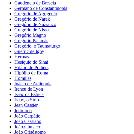
Gaudencio de Brescia
Germano de Constantinopla
Gregório de Agrigento
Gregório de Narek
Gregório de Nazianzo
Gregório de Nissa
Gregório Magno
Gregorio Palamàs
Gregório, o Taumaturgo
Guerric de Igny
Hermas
Hesiquio do Sinai
Hilário de Poitiers
Hipólito de Roma
Homilias
Inácio de Antioquia
Ireneu de Lyon
Isaac da Estrela
Isaac, o Sírio
Jean Cassier
Jerônimo
João Carpátio
João Cassiano
João Clímaco
João Crisóstomo