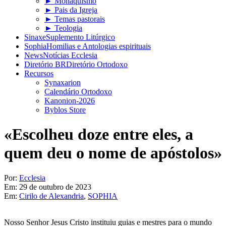
► Monaquismo
► Pais da Igreja
► Temas pastorais
► Teologia
Sinaxe
Suplemento Litúrgico
Sophia
Homilias e Antologias espirituais
News
Notícias Ecclesia
Diretório BR
Diretório Ortodoxo
Recursos
Synaxarion
Calendário Ortodoxo
Kanonion-2026
Byblos Store
«Escolheu doze entre eles, a
quem deu o nome de apóstolos»
Por:
Ecclesia
Em:
29 de outubro de 2023
Em:
Cirilo de Alexandria
,
SOPHIA
Nosso Senhor Jesus Cristo instituiu guias e mestres para o mundo