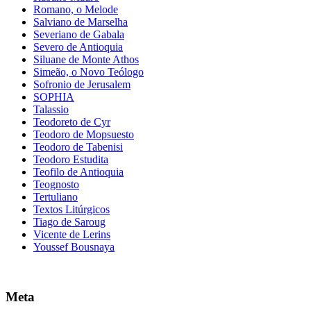
Romano, o Melode
Salviano de Marselha
Severiano de Gabala
Severo de Antioquia
Siluane de Monte Athos
Simeão, o Novo Teólogo
Sofronio de Jerusalem
SOPHIA
Talassio
Teodoreto de Cyr
Teodoro de Mopsuesto
Teodoro de Tabenisi
Teodoro Estudita
Teofilo de Antioquia
Teognosto
Tertuliano
Textos Litúrgicos
Tiago de Saroug
Vicente de Lerins
Youssef Bousnaya
Meta