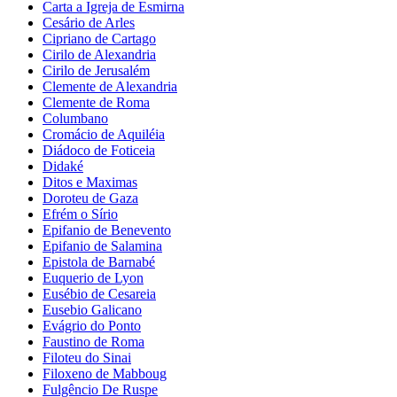
Carta a Igreja de Esmirna
Cesário de Arles
Cipriano de Cartago
Cirilo de Alexandria
Cirilo de Jerusalém
Clemente de Alexandria
Clemente de Roma
Columbano
Cromácio de Aquiléia
Diádoco de Foticeia
Didaké
Ditos e Maximas
Doroteu de Gaza
Efrém o Sírio
Epifanio de Benevento
Epifanio de Salamina
Epistola de Barnabé
Euquerio de Lyon
Eusébio de Cesareia
Eusebio Galicano
Evágrio do Ponto
Faustino de Roma
Filoteu do Sinai
Filoxeno de Mabboug
Fulgêncio De Ruspe