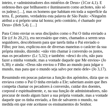
inteiro, e «administradores dos mistérios de Deus» (1Cor 4,1). E
ordenou-lhes que brilhassem e iluminassem como archotes, não só
os judeus […], mas os homens que habitam em toda a superfície da
terra. É, portanto, verdadeira esta palavra de São Paulo: «Ninguém
atribui a si próprio uma tal honra; pelo contrário, é chamado por
Deus» (Heb 5,4). […]
Para Cristo enviar os seus discípulos como o Pai O tinha enviado a
Ele (cf Jo 20,21), era necessário que estes, chamados a serem seus
seguidores, descobrissem para que tarefa tinha o Pai enviado o
Filho; por isso, explicou-nos de diversas maneiras o carácter da sua
própria missão, dizendo: «não vim chamar à conversão os justos,
mas os pecadores» (Lc 5,32); e também: «desci do céu, não para
fazer a minha vontade, mas a vontade daquele que Me enviou» (Jo
6,38); e ainda: «Deus não enviou o Filho ao mundo para julgar o
mundo, mas para que o mundo seja salvo por meio dele» (Jo 3,17).
Resumindo em poucas palavras a função dos apóstolos, dizia que os
enviava como o Pai O tinha enviado a Ele; saberiam assim que lhes
competia chamar os pecadores à conversão, cuidar dos doentes,
corporal e espiritualmente, e, na sua função de administradores, não
procurar de modo algum fazer a sua própria vontade, mas a vontade
daquele que os tinha enviado, a fim de salvarem o mundo, na
medida em que este aceitasse os ensinamentos do Senhor.