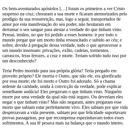
Os bem-aventurados apóstolos […] foram os primeiros a ver Cristo
suspenso na cruz; choraram a sua morte e ficaram atemorizados pelo
prodígio da sua ressurreição, mas, logo a seguir, transportados de
amor por esta manifestação do seu poder, não hesitaram em
derramar o seu sangue para atestar a verdade do que tinham visto.
Pensai, irmãos, no que foi pedido a esses homens: ir por todo o
mundo pregar que um morto tinha ressuscitado e subido ao céu; e
sofrer, devido à pregação dessa verdade, tudo o que aprouvesse a
um mundo insensato: privações, exílio, cadeias, tormentos,
carrascos, feras ferozes, a cruz e morte. Teriam sofrido tudo isso por
um desconhecido?
Teria Pedro morrido para sua própria glória? Teria pregado em
proveito próprio? Ele morria e Outro, que não ele, era glorificado
por essa morte; ele foi morto e Outro foi adorado. Só a chama
ardente da caridade, unida à convicção da verdade, pode explicar
semelhante audácia! Eles pregavam o que tinham visto. Ninguém
morre por uma verdade da qual não está seguro. Ou deveriam eles
negar o que tinham visto? Mas não negaram, antes pregaram esse
morto que sabiam estar perfeitamente vivo. Eles sabiam por que vida
desprezavam a vida presente, sabiam por que felicidade suportavam
provas passageiras, por que recompensa espezinhavam todos esses
sofrimentos. A sua fé pesava mais na balança que o mundo inteiro.