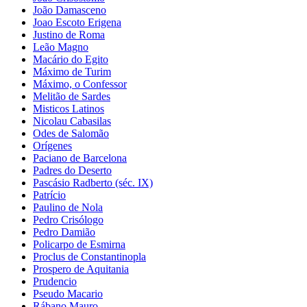
João Damasceno
Joao Escoto Erigena
Justino de Roma
Leão Magno
Macário do Egito
Máximo de Turim
Máximo, o Confessor
Melitão de Sardes
Misticos Latinos
Nicolau Cabasilas
Odes de Salomão
Orígenes
Paciano de Barcelona
Padres do Deserto
Pascásio Radberto (séc. IX)
Patrício
Paulino de Nola
Pedro Crisólogo
Pedro Damião
Policarpo de Esmirna
Proclus de Constantinopla
Prospero de Aquitania
Prudencio
Pseudo Macario
Rábano Mauro