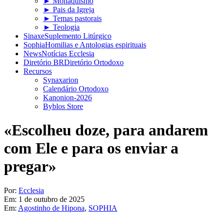
► Monaquismo
► Pais da Igreja
► Temas pastorais
► Teologia
Sinaxe
Suplemento Litúrgico
Sophia
Homilias e Antologias espirituais
News
Notícias Ecclesia
Diretório BR
Diretório Ortodoxo
Recursos
Synaxarion
Calendário Ortodoxo
Kanonion-2026
Byblos Store
«Escolheu doze, para andarem
com Ele e para os enviar a
pregar»
Por:
Ecclesia
Em:
1 de outubro de 2025
Em:
Agostinho de Hipona
,
SOPHIA