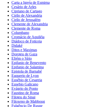
Carta a Igreja de Esmirna
Cesário de Arles
Cipriano de Cartago
Cirilo de Alexandria
Cirilo de Jerusalém
Clemente de Alexandria
Clemente de Roma
Columbano
Cromácio de Aquiléia
Diádoco de Foticeia
Didaké
Ditos e Maximas
Doroteu de Gaza
Efrém o Sírio
Epifanio de Benevento
Epifanio de Salamina
Epistola de Barnabé
Euquerio de Lyon
Eusébio de Cesareia
Eusebio Galicano
Evágrio do Ponto
Faustino de Roma
Filoteu do Sinai
Filoxeno de Mabboug
Fulgêncio De Ruspe