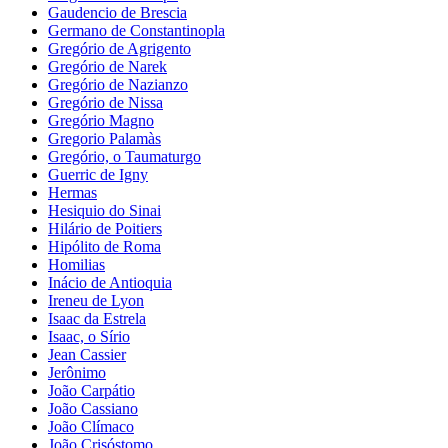
Gaudencio de Brescia
Germano de Constantinopla
Gregório de Agrigento
Gregório de Narek
Gregório de Nazianzo
Gregório de Nissa
Gregório Magno
Gregorio Palamàs
Gregório, o Taumaturgo
Guerric de Igny
Hermas
Hesiquio do Sinai
Hilário de Poitiers
Hipólito de Roma
Homilias
Inácio de Antioquia
Ireneu de Lyon
Isaac da Estrela
Isaac, o Sírio
Jean Cassier
Jerônimo
João Carpátio
João Cassiano
João Clímaco
João Crisóstomo