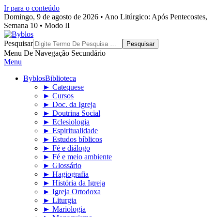
Ir para o conteúdo
Domingo, 9 de agosto de 2026 • Ano Litúrgico: Após Pentecostes,
Semana 10 • Modo II
Byblos
Pesquisar
Menu De Navegação Secundário
Menu
Byblos
Biblioteca
► Catequese
► Cursos
► Doc. da Igreja
► Doutrina Social
► Eclesiologia
► Espiritualidade
► Estudos bíblicos
► Fé e diálogo
► Fé e meio ambiente
► Glossário
► Hagiografia
► História da Igreja
► Igreja Ortodoxa
► Liturgia
► Mariologia