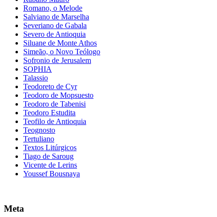
Romano, o Melode
Salviano de Marselha
Severiano de Gabala
Severo de Antioquia
Siluane de Monte Athos
Simeão, o Novo Teólogo
Sofronio de Jerusalem
SOPHIA
Talassio
Teodoreto de Cyr
Teodoro de Mopsuesto
Teodoro de Tabenisi
Teodoro Estudita
Teofilo de Antioquia
Teognosto
Tertuliano
Textos Litúrgicos
Tiago de Saroug
Vicente de Lerins
Youssef Bousnaya
Meta