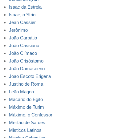
Isaac da Estrela
Isaac, o Sírio
Jean Cassier
Jerônimo
João Carpátio
João Cassiano
João Clímaco
João Crisóstomo
João Damasceno
Joao Escoto Erigena
Justino de Roma
Leão Magno
Macário do Egito
Máximo de Turim
Máximo, o Confessor
Melitão de Sardes
Misticos Latinos
Nicolau Cabasilas