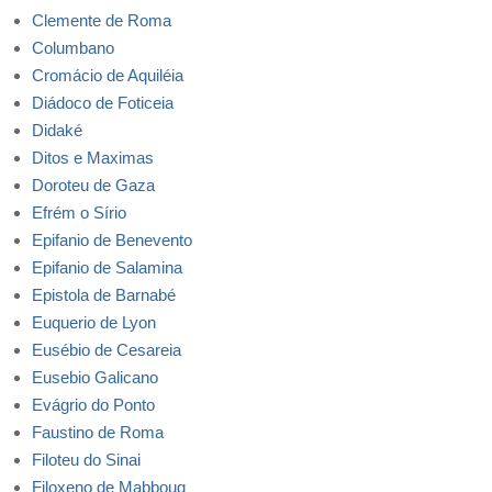
Clemente de Roma
Columbano
Cromácio de Aquiléia
Diádoco de Foticeia
Didaké
Ditos e Maximas
Doroteu de Gaza
Efrém o Sírio
Epifanio de Benevento
Epifanio de Salamina
Epistola de Barnabé
Euquerio de Lyon
Eusébio de Cesareia
Eusebio Galicano
Evágrio do Ponto
Faustino de Roma
Filoteu do Sinai
Filoxeno de Mabboug