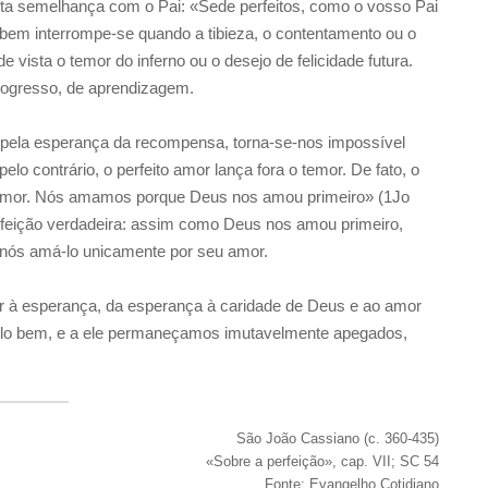
esta semelhança com o Pai: «Sede perfeitos, como o vosso Pai
o bem interrompe-se quando a tibieza, o contentamento ou o
 vista o temor do inferno ou o desejo de felicidade futura.
rogresso, de aprendizagem.
ou pela esperança da recompensa, torna-se-nos impossível
lo contrário, o perfeito amor lança fora o temor. De fato, o
 amor. Nós amamos porque Deus nos amou primeiro» (1Jo
rfeição verdadeira: assim como Deus nos amou primeiro,
nós amá-lo unicamente por seu amor.
or à esperança, da esperança à caridade de Deus e ao amor
elo bem, e a ele permaneçamos imutavelmente apegados,
São João Cassiano (c. 360-435)
«Sobre a perfeição», cap. VII; SC 54
Fonte: Evangelho Cotidiano