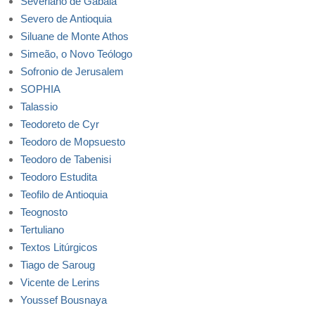
Severiano de Gabala
Severo de Antioquia
Siluane de Monte Athos
Simeão, o Novo Teólogo
Sofronio de Jerusalem
SOPHIA
Talassio
Teodoreto de Cyr
Teodoro de Mopsuesto
Teodoro de Tabenisi
Teodoro Estudita
Teofilo de Antioquia
Teognosto
Tertuliano
Textos Litúrgicos
Tiago de Saroug
Vicente de Lerins
Youssef Bousnaya