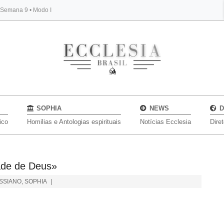
, Semana 9 • Modo I
BYBLOS
SOPHIA
NEWS
D
ico
Homilias e Antologias espirituais
Notícias Ecclesia
Dire
dade de Deus»
SSIANO
,
SOPHIA