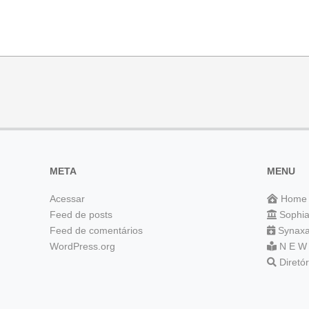
META
MENU
Acessar
Home
Feed de posts
Sophi
Feed de comentários
Synaxa
WordPress.org
N E W
Diretó