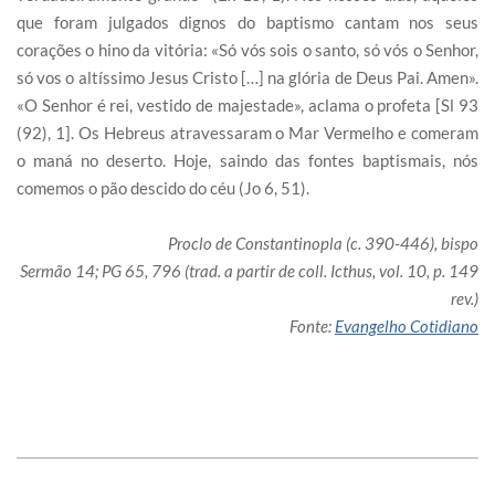
que foram julgados dignos do baptismo cantam nos seus
corações o hino da vitória: «Só vós sois o santo, só vós o Senhor,
só vos o altíssimo Jesus Cristo […] na glória de Deus Pai. Amen».
«O Senhor é rei, vestido de majestade», aclama o profeta [Sl 93
(92), 1]. Os Hebreus atravessaram o Mar Vermelho e comeram
o maná no deserto. Hoje, saindo das fontes baptismais, nós
comemos o pão descido do céu (Jo 6, 51).
Proclo de Constantinopla (c. 390-446), bispo
Sermão 14; PG 65, 796 (trad. a partir de coll. Icthus, vol. 10, p. 149
rev.)
Fonte:
Evangelho Cotidiano