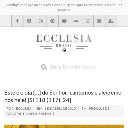
Domingo, 9 de agosto de 2026 • Ano Litúrgico: Após Pentecostes, Semana 10 •
Modo II
BYBLOS
Este é o dia […] do Senhor: cantemos e alegremo-
nos nele! [Sl 118 (117), 24]
POR:
ECCLESIA
EM:
6 DE ABRIL DE 2010
EM:
PROCLUS DE
CONSTANTINOPLA
,
SOPHIA