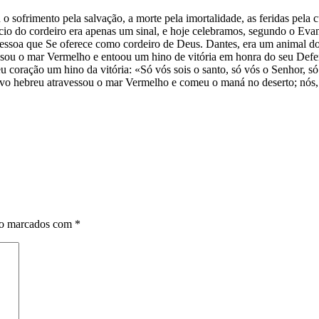
u o sofrimento pela salvação, a morte pela imortalidade, as feridas pela 
fício do cordeiro era apenas um sinal, e hoje celebramos, segundo o Eva
essoa que Se oferece como cordeiro de Deus. Dantes, era um animal do
essou o mar Vermelho e entoou um hino de vitória em honra do seu Defe
u coração um hino da vitória: «Só vós sois o santo, só vós o Senhor, 
povo hebreu atravessou o mar Vermelho e comeu o maná no deserto; nós,
ão marcados com
*