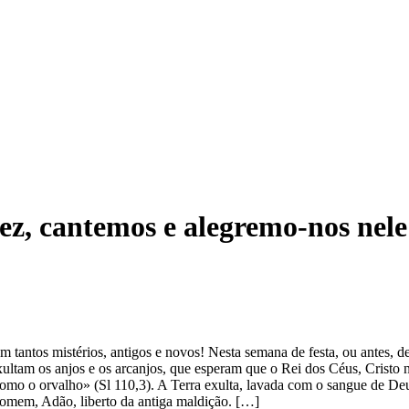
ez, cantemos e alegremo-nos nele!
m tantos mistérios, antigos e novos! Nesta semana de festa, ou antes, de
xultam os anjos e os arcanjos, que esperam que o Rei dos Céus, Cristo 
como o orvalho» (Sl 110,3). A Terra exulta, lavada com o sangue de D
homem, Adão, liberto da antiga maldição. […]