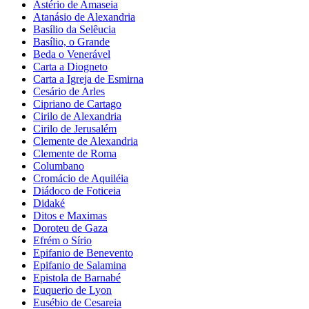
Astério de Amaseia
Atanásio de Alexandria
Basílio da Selêucia
Basílio, o Grande
Beda o Venerável
Carta a Diogneto
Carta a Igreja de Esmirna
Cesário de Arles
Cipriano de Cartago
Cirilo de Alexandria
Cirilo de Jerusalém
Clemente de Alexandria
Clemente de Roma
Columbano
Cromácio de Aquiléia
Diádoco de Foticeia
Didaké
Ditos e Maximas
Doroteu de Gaza
Efrém o Sírio
Epifanio de Benevento
Epifanio de Salamina
Epistola de Barnabé
Euquerio de Lyon
Eusébio de Cesareia