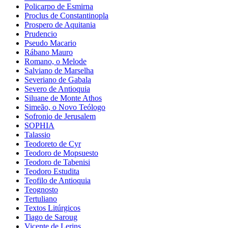
Policarpo de Esmirna
Proclus de Constantinopla
Prospero de Aquitania
Prudencio
Pseudo Macario
Rábano Mauro
Romano, o Melode
Salviano de Marselha
Severiano de Gabala
Severo de Antioquia
Siluane de Monte Athos
Simeão, o Novo Teólogo
Sofronio de Jerusalem
SOPHIA
Talassio
Teodoreto de Cyr
Teodoro de Mopsuesto
Teodoro de Tabenisi
Teodoro Estudita
Teofilo de Antioquia
Teognosto
Tertuliano
Textos Litúrgicos
Tiago de Saroug
Vicente de Lerins