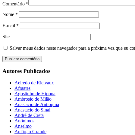
Comentário
*
Nome
*
E-mail
*
Site
Salvar meus dados neste navegador para a próxima vez que eu co
Autores Publicados
Aelredo de Rielvaux
Afraates
Agostinho de Hipona
Ambrosio de Milão
Anastacio de Antioquia
Anastacio do Sinai
André de Creta
Anônimos
Anselmo
Antão, o Grande