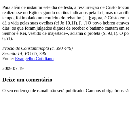
Para além de instaurar este dia de festa, a ressurreição de Cristo troco
realizou-se no Egito segundo os ritos indicados pela Lei; mas o sacri
tempo, foi imolado um cordeiro do rebanho […]; agora, é Cristo em p
dá a vida pelas suas ovelhas (cf Jo 10,11). […] O povo hebreu atrav
dias, os que foram julgados dignos de receber o batismo cantam em se
Senhor é Rei, vestido de majestade», aclama o profeta (Sl 93,1). O 
6,51).
Proclo de Constantinopla (c. 390-446)
Sermão 14; PG 65, 796
Fonte:
Evangelho Cotidiano
2009-07-19
Deixe um comentário
O seu endereço de e-mail não será publicado.
Campos obrigatórios s