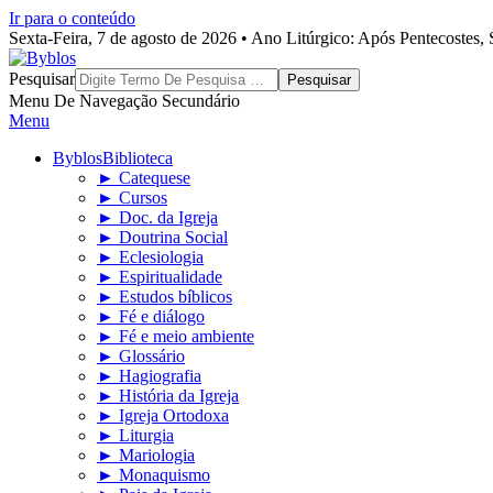
Ir para o conteúdo
Sexta-Feira, 7 de agosto de 2026 • Ano Litúrgico: Após Pentecostes
Byblos
Pesquisar
Menu De Navegação Secundário
Menu
Byblos
Biblioteca
► Catequese
► Cursos
► Doc. da Igreja
► Doutrina Social
► Eclesiologia
► Espiritualidade
► Estudos bíblicos
► Fé e diálogo
► Fé e meio ambiente
► Glossário
► Hagiografia
► História da Igreja
► Igreja Ortodoxa
► Liturgia
► Mariologia
► Monaquismo