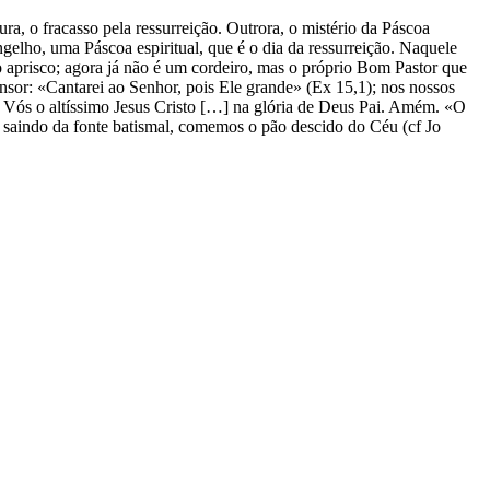
cura, o fracasso pela ressurreição. Outrora, o mistério da Páscoa
ngelho, uma Páscoa espiritual, que é o dia da ressurreição. Naquele
 aprisco; agora já não é um cordeiro, mas o próprio Bom Pastor que
nsor: «Cantarei ao Senhor, pois Ele grande» (Ex 15,1); nos nossos
só Vós o altíssimo Jesus Cristo […] na glória de Deus Pai. Amém. «O
 saindo da fonte batismal, comemos o pão descido do Céu (cf Jo