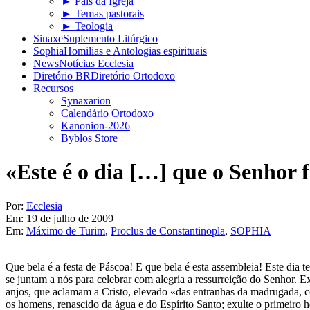
► Pais da Igreja
► Temas pastorais
► Teologia
Sinaxe
Suplemento Litúrgico
Sophia
Homilias e Antologias espirituais
News
Notícias Ecclesia
Diretório BR
Diretório Ortodoxo
Recursos
Synaxarion
Calendário Ortodoxo
Kanonion-2026
Byblos Store
«Este é o dia […] que o Senhor f
Por:
Ecclesia
Em:
19 de julho de 2009
Em:
Máximo de Turim
,
Proclus de Constantinopla
,
SOPHIA
Que bela é a festa de Páscoa! E que bela é esta assembleia! Este dia te
se juntam a nós para celebrar com alegria a ressurreição do Senhor. E
anjos, que aclamam a Cristo, elevado «das entranhas da madrugada, 
os homens, renascido da água e do Espírito Santo; exulte o primeiro 