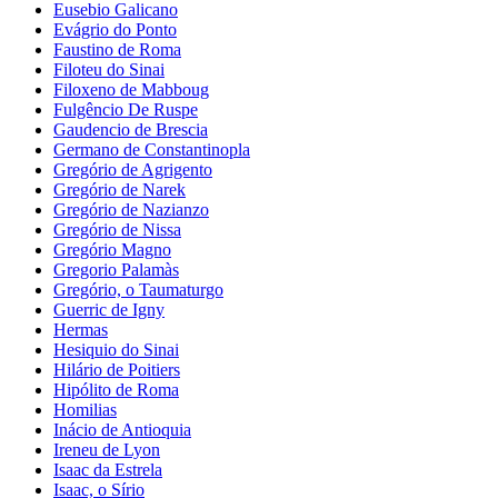
Eusebio Galicano
Evágrio do Ponto
Faustino de Roma
Filoteu do Sinai
Filoxeno de Mabboug
Fulgêncio De Ruspe
Gaudencio de Brescia
Germano de Constantinopla
Gregório de Agrigento
Gregório de Narek
Gregório de Nazianzo
Gregório de Nissa
Gregório Magno
Gregorio Palamàs
Gregório, o Taumaturgo
Guerric de Igny
Hermas
Hesiquio do Sinai
Hilário de Poitiers
Hipólito de Roma
Homilias
Inácio de Antioquia
Ireneu de Lyon
Isaac da Estrela
Isaac, o Sírio