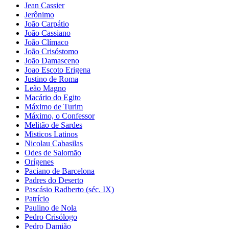
Jean Cassier
Jerônimo
João Carpátio
João Cassiano
João Clímaco
João Crisóstomo
João Damasceno
Joao Escoto Erigena
Justino de Roma
Leão Magno
Macário do Egito
Máximo de Turim
Máximo, o Confessor
Melitão de Sardes
Misticos Latinos
Nicolau Cabasilas
Odes de Salomão
Orígenes
Paciano de Barcelona
Padres do Deserto
Pascásio Radberto (séc. IX)
Patrício
Paulino de Nola
Pedro Crisólogo
Pedro Damião