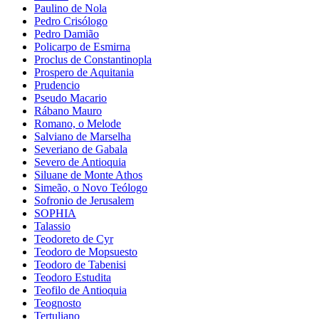
Paulino de Nola
Pedro Crisólogo
Pedro Damião
Policarpo de Esmirna
Proclus de Constantinopla
Prospero de Aquitania
Prudencio
Pseudo Macario
Rábano Mauro
Romano, o Melode
Salviano de Marselha
Severiano de Gabala
Severo de Antioquia
Siluane de Monte Athos
Simeão, o Novo Teólogo
Sofronio de Jerusalem
SOPHIA
Talassio
Teodoreto de Cyr
Teodoro de Mopsuesto
Teodoro de Tabenisi
Teodoro Estudita
Teofilo de Antioquia
Teognosto
Tertuliano