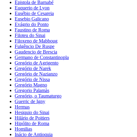
Epistola de Barnabé
Euquerio de Lyon
Eusébio de Cesareia
Eusebio Galicano
Evágrio do Ponto
Faustino de Roma
Filoteu do Sinai
Filoxeno de Mabboug
Fulgêncio De Ruspe
Gaudencio de Brescia
Germano de Constantinopla
Gregório de Agrigento
Gregório de Narek
Gregório de Nazianzo
Gregório de Nissa
Gregório Magno
Gregorio Palamàs
Gregório, o Taumaturgo
Guerric de Igny
Hermas
Hesiquio do Sinai
Hilário de Poitiers
Hipólito de Roma
Homilias
Inácio de Antioquia