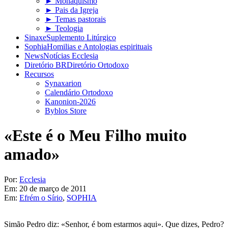
► Monaquismo
► Pais da Igreja
► Temas pastorais
► Teologia
Sinaxe
Suplemento Litúrgico
Sophia
Homilias e Antologias espirituais
News
Notícias Ecclesia
Diretório BR
Diretório Ortodoxo
Recursos
Synaxarion
Calendário Ortodoxo
Kanonion-2026
Byblos Store
«Este é o Meu Filho muito
amado»
Por:
Ecclesia
Em:
20 de março de 2011
Em:
Efrém o Sírio
,
SOPHIA
Simão Pedro diz: «Senhor, é bom estarmos aqui». Que dizes, Pedro?