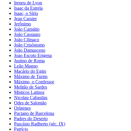
Ireneu de Lyon
Isaac da Estrela
Isaac, o Sírio
Jean Cassier
Jerônimo
João Carpátio
João Cassiano
João Clímaco
João Crisóstomo
João Damasceno
Joao Escoto Erigena
Justino de Roma
Leão Magno
Macário do Egito
Máximo de Turim
Máximo, o Confessor
Melitão de Sardes
Misticos Latinos
Nicolau Cabasilas
Odes de Salomão
Orígenes
Paciano de Barcelona
Padres do Deserto
Pascásio Radberto (séc. IX)
Patrício