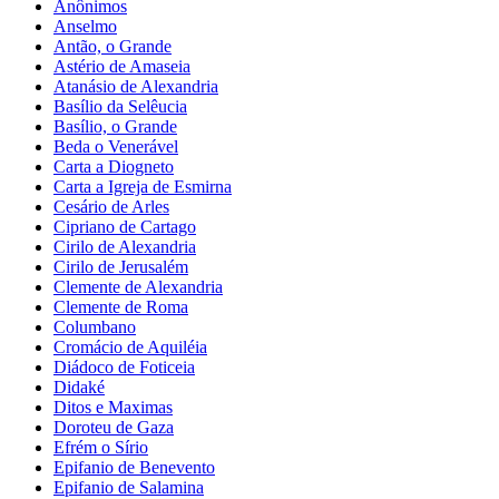
Anônimos
Anselmo
Antão, o Grande
Astério de Amaseia
Atanásio de Alexandria
Basílio da Selêucia
Basílio, o Grande
Beda o Venerável
Carta a Diogneto
Carta a Igreja de Esmirna
Cesário de Arles
Cipriano de Cartago
Cirilo de Alexandria
Cirilo de Jerusalém
Clemente de Alexandria
Clemente de Roma
Columbano
Cromácio de Aquiléia
Diádoco de Foticeia
Didaké
Ditos e Maximas
Doroteu de Gaza
Efrém o Sírio
Epifanio de Benevento
Epifanio de Salamina