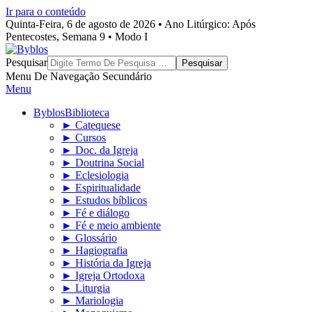
Ir para o conteúdo
Quinta-Feira, 6 de agosto de 2026 • Ano Litúrgico: Após
Pentecostes, Semana 9 • Modo I
Byblos
Pesquisar
Menu De Navegação Secundário
Menu
Byblos
Biblioteca
► Catequese
► Cursos
► Doc. da Igreja
► Doutrina Social
► Eclesiologia
► Espiritualidade
► Estudos bíblicos
► Fé e diálogo
► Fé e meio ambiente
► Glossário
► Hagiografia
► História da Igreja
► Igreja Ortodoxa
► Liturgia
► Mariologia