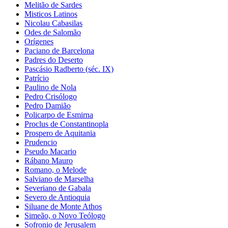
Melitão de Sardes
Misticos Latinos
Nicolau Cabasilas
Odes de Salomão
Orígenes
Paciano de Barcelona
Padres do Deserto
Pascásio Radberto (séc. IX)
Patrício
Paulino de Nola
Pedro Crisólogo
Pedro Damião
Policarpo de Esmirna
Proclus de Constantinopla
Prospero de Aquitania
Prudencio
Pseudo Macario
Rábano Mauro
Romano, o Melode
Salviano de Marselha
Severiano de Gabala
Severo de Antioquia
Siluane de Monte Athos
Simeão, o Novo Teólogo
Sofronio de Jerusalem