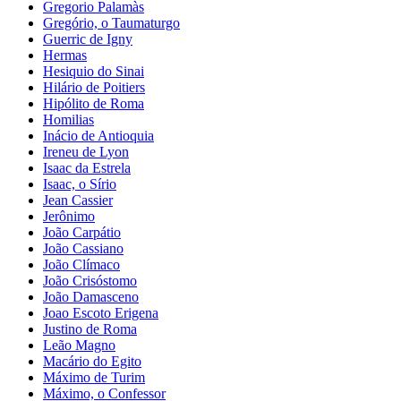
Gregorio Palamàs
Gregório, o Taumaturgo
Guerric de Igny
Hermas
Hesiquio do Sinai
Hilário de Poitiers
Hipólito de Roma
Homilias
Inácio de Antioquia
Ireneu de Lyon
Isaac da Estrela
Isaac, o Sírio
Jean Cassier
Jerônimo
João Carpátio
João Cassiano
João Clímaco
João Crisóstomo
João Damasceno
Joao Escoto Erigena
Justino de Roma
Leão Magno
Macário do Egito
Máximo de Turim
Máximo, o Confessor