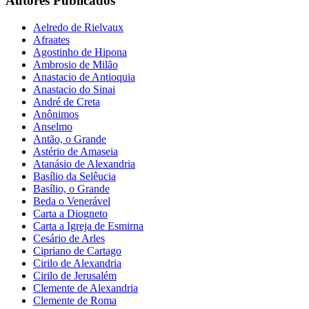
Autores Publicados
Aelredo de Rielvaux
Afraates
Agostinho de Hipona
Ambrosio de Milão
Anastacio de Antioquia
Anastacio do Sinai
André de Creta
Anônimos
Anselmo
Antão, o Grande
Astério de Amaseia
Atanásio de Alexandria
Basílio da Selêucia
Basílio, o Grande
Beda o Venerável
Carta a Diogneto
Carta a Igreja de Esmirna
Cesário de Arles
Cipriano de Cartago
Cirilo de Alexandria
Cirilo de Jerusalém
Clemente de Alexandria
Clemente de Roma