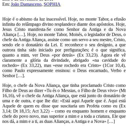
Em:
João Damasceno
,
SOPHIA
Hoje é o abismo da luz inacessível. Hoje, no monte Tabor, a efusão
infinita do relâmpago divino resplandece diante dos apóstolos. Hoje,
Jesus Cristo manifesta-Se como Senhor da Antiga e da Nova
Aliança […]. Hoje, no monte Tabor, Moisés, o legislador de Deus, o
chefe da Antiga Aliança, assiste como um servo a seu mestre, Cristo,
sendo ele o donatário da Lei. E reconhece o seu desígnio, a que
outrora tinha sido iniciado por prefigurações; é o que significa,
quanto a mim, ver Deus «por detrás» (Ex 33,23). Agora ele vê
claramente a glória da divindade, abrigado «na cavidade do
rochedo» (Ex 33,22), mas «esse rochedo era Cristo» (1Cor 10,4),
como Paulo expressamente ensinou: o Deus encarnado, Verbo e
Senhor […].
Hoje, o chefe da Nova Aliança, que tinha proclamado Cristo como
Filho de Deus ao dizer «Tu és o Messias, o Filho de Deus vivo» (Mt
16,16), vê o chefe da Antiga Aliança, que está junto do donatário de
uma e de outra, e que lhe diz: «Está aqui Aquele que é. Aqui está
Aquele de quem eu disse que suscitaria um Profeta como eu (Ex
3,14; Dt 18,15; Act 3,22) – como eu enquanto homem e enquanto
chefe do povo novo, mas superior a mim e a toda a criatura, Ele que
nos dá, a mim e a ti, as duas Alianças, a Antiga e a Nova» […]