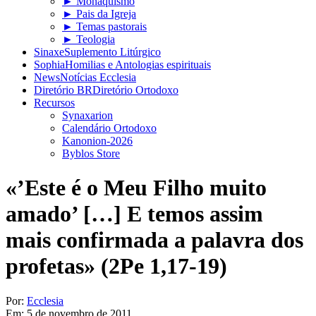
► Monaquismo
► Pais da Igreja
► Temas pastorais
► Teologia
Sinaxe
Suplemento Litúrgico
Sophia
Homilias e Antologias espirituais
News
Notícias Ecclesia
Diretório BR
Diretório Ortodoxo
Recursos
Synaxarion
Calendário Ortodoxo
Kanonion-2026
Byblos Store
«’Este é o Meu Filho muito
amado’ […] E temos assim
mais confirmada a palavra dos
profetas» (2Pe 1,17-19)
Por:
Ecclesia
Em:
5 de novembro de 2011