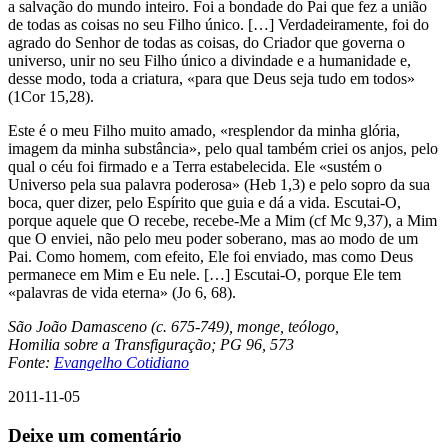
a salvação do mundo inteiro. Foi a bondade do Pai que fez a união
de todas as coisas no seu Filho único. […] Verdadeiramente, foi do
agrado do Senhor de todas as coisas, do Criador que governa o
universo, unir no seu Filho único a divindade e a humanidade e,
desse modo, toda a criatura, «para que Deus seja tudo em todos»
(1Cor 15,28).
Este é o meu Filho muito amado, «resplendor da minha glória,
imagem da minha substância», pelo qual também criei os anjos, pelo
qual o céu foi firmado e a Terra estabelecida. Ele «sustém o
Universo pela sua palavra poderosa» (Heb 1,3) e pelo sopro da sua
boca, quer dizer, pelo Espírito que guia e dá a vida. Escutai-O,
porque aquele que O recebe, recebe-Me a Mim (cf Mc 9,37), a Mim
que O enviei, não pelo meu poder soberano, mas ao modo de um
Pai. Como homem, com efeito, Ele foi enviado, mas como Deus
permanece em Mim e Eu nele. […] Escutai-O, porque Ele tem
«palavras de vida eterna» (Jo 6, 68).
São João Damasceno (c. 675-749), monge, teólogo,
Homilia sobre a Transfiguração; PG 96, 573
Fonte:
Evangelho Cotidiano
2011-11-05
Deixe um comentário