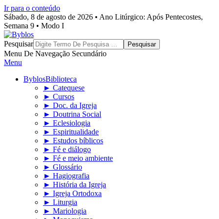
Ir para o conteúdo
Sábado, 8 de agosto de 2026 • Ano Litúrgico: Após Pentecostes,
Semana 9 • Modo I
Byblos
Pesquisar
Menu De Navegação Secundário
Menu
Byblos
Biblioteca
► Catequese
► Cursos
► Doc. da Igreja
► Doutrina Social
► Eclesiologia
► Espiritualidade
► Estudos bíblicos
► Fé e diálogo
► Fé e meio ambiente
► Glossário
► Hagiografia
► História da Igreja
► Igreja Ortodoxa
► Liturgia
► Mariologia