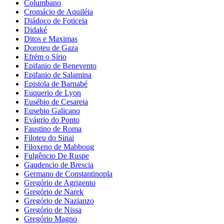
Columbano
Cromácio de Aquiléia
Diádoco de Foticeia
Didaké
Ditos e Maximas
Doroteu de Gaza
Efrém o Sírio
Epifanio de Benevento
Epifanio de Salamina
Epistola de Barnabé
Euquerio de Lyon
Eusébio de Cesareia
Eusebio Galicano
Evágrio do Ponto
Faustino de Roma
Filoteu do Sinai
Filoxeno de Mabboug
Fulgêncio De Ruspe
Gaudencio de Brescia
Germano de Constantinopla
Gregório de Agrigento
Gregório de Narek
Gregório de Nazianzo
Gregório de Nissa
Gregório Magno