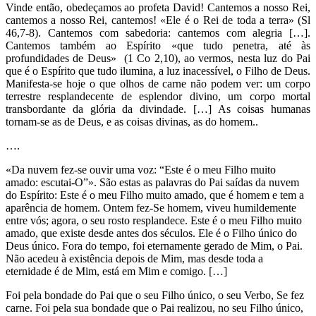
Vinde então, obedeçamos ao profeta David! Cantemos a nosso Rei,
cantemos a nosso Rei, cantemos! «Ele é o Rei de toda a terra» (Sl
46,7-8). Cantemos com sabedoria: cantemos com alegria […].
Cantemos também ao Espírito «que tudo penetra, até às
profundidades de Deus» (1 Co 2,10), ao vermos, nesta luz do Pai
que é o Espírito que tudo ilumina, a luz inacessível, o Filho de Deus.
Manifesta-se hoje o que olhos de carne não podem ver: um corpo
terrestre resplandecente de esplendor divino, um corpo mortal
transbordante da glória da divindade. […] As coisas humanas
tornam-se as de Deus, e as coisas divinas, as do homem..
….
«Da nuvem fez-se ouvir uma voz: “Este é o meu Filho muito
amado: escutai-O”». São estas as palavras do Pai saídas da nuvem
do Espírito: Este é o meu Filho muito amado, que é homem e tem a
aparência de homem. Ontem fez-Se homem, viveu humildemente
entre vós; agora, o seu rosto resplandece. Este é o meu Filho muito
amado, que existe desde antes dos séculos. Ele é o Filho único do
Deus único. Fora do tempo, foi eternamente gerado de Mim, o Pai.
Não acedeu à existência depois de Mim, mas desde toda a
eternidade é de Mim, está em Mim e comigo. […]
Foi pela bondade do Pai que o seu Filho único, o seu Verbo, Se fez
carne. Foi pela sua bondade que o Pai realizou, no seu Filho único,