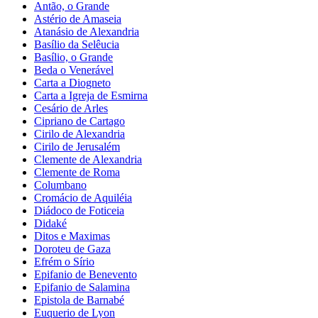
Antão, o Grande
Astério de Amaseia
Atanásio de Alexandria
Basílio da Selêucia
Basílio, o Grande
Beda o Venerável
Carta a Diogneto
Carta a Igreja de Esmirna
Cesário de Arles
Cipriano de Cartago
Cirilo de Alexandria
Cirilo de Jerusalém
Clemente de Alexandria
Clemente de Roma
Columbano
Cromácio de Aquiléia
Diádoco de Foticeia
Didaké
Ditos e Maximas
Doroteu de Gaza
Efrém o Sírio
Epifanio de Benevento
Epifanio de Salamina
Epistola de Barnabé
Euquerio de Lyon