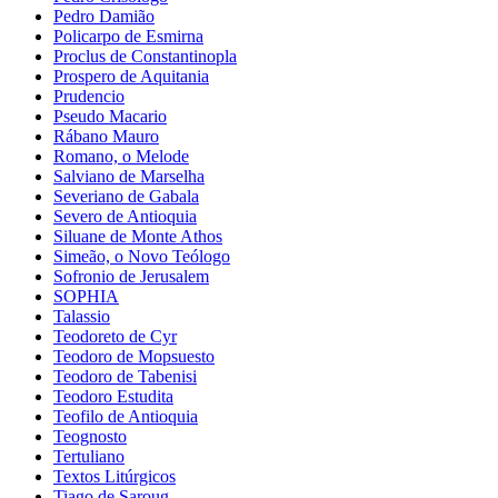
Pedro Damião
Policarpo de Esmirna
Proclus de Constantinopla
Prospero de Aquitania
Prudencio
Pseudo Macario
Rábano Mauro
Romano, o Melode
Salviano de Marselha
Severiano de Gabala
Severo de Antioquia
Siluane de Monte Athos
Simeão, o Novo Teólogo
Sofronio de Jerusalem
SOPHIA
Talassio
Teodoreto de Cyr
Teodoro de Mopsuesto
Teodoro de Tabenisi
Teodoro Estudita
Teofilo de Antioquia
Teognosto
Tertuliano
Textos Litúrgicos
Tiago de Saroug