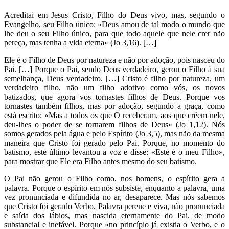
Acreditai em Jesus Cristo, Filho do Deus vivo, mas, segundo o
Evangelho, seu Filho único: «Deus amou de tal modo o mundo que
lhe deu o seu Filho único, para que todo aquele que nele crer não
pereça, mas tenha a vida eterna» (Jo 3,16). […]
Ele é o Filho de Deus por natureza e não por adoção, pois nasceu do
Pai. […] Porque o Pai, sendo Deus verdadeiro, gerou o Filho à sua
semelhança, Deus verdadeiro. […] Cristo é filho por natureza, um
verdadeiro filho, não um filho adotivo como vós, os novos
batizados, que agora vos tornastes filhos de Deus. Porque vos
tornastes também filhos, mas por adoção, segundo a graça, como
está escrito: «Mas a todos os que O receberam, aos que crêem nele,
deu-lhes o poder de se tornarem filhos de Deus» (Jo 1,12). Nós
somos gerados pela água e pelo Espírito (Jo 3,5), mas não da mesma
maneira que Cristo foi gerado pelo Pai. Porque, no momento do
batismo, este último levantou a voz e disse: «Este é o meu Filho»,
para mostrar que Ele era Filho antes mesmo do seu batismo.
O Pai não gerou o Filho como, nos homens, o espírito gera a
palavra. Porque o espírito em nós subsiste, enquanto a palavra, uma
vez pronunciada e difundida no ar, desaparece. Mas nós sabemos
que Cristo foi gerado Verbo, Palavra perene e viva, não pronunciada
e saída dos lábios, mas nascida eternamente do Pai, de modo
substancial e inefável. Porque «no princípio já existia o Verbo, e o