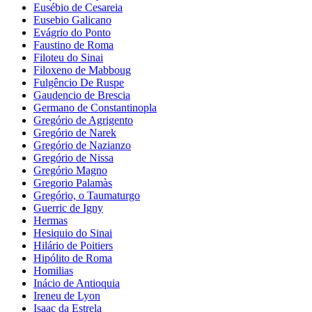
Eusébio de Cesareia
Eusebio Galicano
Evágrio do Ponto
Faustino de Roma
Filoteu do Sinai
Filoxeno de Mabboug
Fulgêncio De Ruspe
Gaudencio de Brescia
Germano de Constantinopla
Gregório de Agrigento
Gregório de Narek
Gregório de Nazianzo
Gregório de Nissa
Gregório Magno
Gregorio Palamàs
Gregório, o Taumaturgo
Guerric de Igny
Hermas
Hesiquio do Sinai
Hilário de Poitiers
Hipólito de Roma
Homilias
Inácio de Antioquia
Ireneu de Lyon
Isaac da Estrela