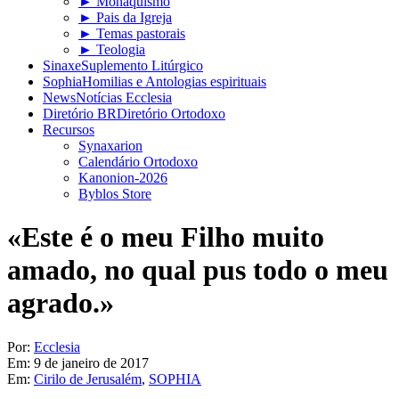
► Monaquismo
► Pais da Igreja
► Temas pastorais
► Teologia
Sinaxe
Suplemento Litúrgico
Sophia
Homilias e Antologias espirituais
News
Notícias Ecclesia
Diretório BR
Diretório Ortodoxo
Recursos
Synaxarion
Calendário Ortodoxo
Kanonion-2026
Byblos Store
«Este é o meu Filho muito
amado, no qual pus todo o meu
agrado.»
Por:
Ecclesia
Em:
9 de janeiro de 2017
Em:
Cirilo de Jerusalém
,
SOPHIA