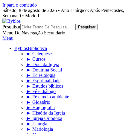
Ir para o conteúdo
Sábado, 8 de agosto de 2026 • Ano Litúrgico: Após Pentecostes,
Semana 9 • Modo I
Byblos
Pesquisar
Menu De Navegação Secundário
Menu
Byblos
Biblioteca
► Catequese
► Cursos
► Doc. da Igreja
► Doutrina Social
► Eclesiologia
► Espiritualidade
► Estudos bíblicos
► Fé e diálogo
► Fé e meio ambiente
► Glossário
► Hagiografia
► História da Igreja
► Igreja Ortodoxa
► Liturgia
► Mariologia