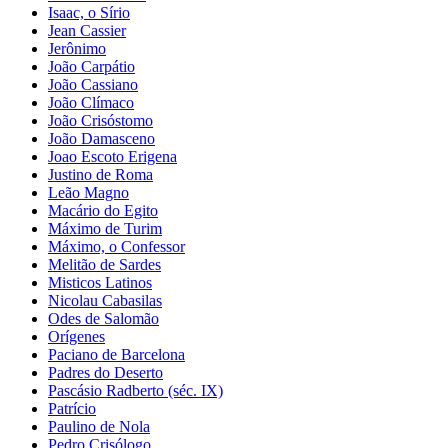
Isaac, o Sírio
Jean Cassier
Jerônimo
João Carpátio
João Cassiano
João Clímaco
João Crisóstomo
João Damasceno
Joao Escoto Erigena
Justino de Roma
Leão Magno
Macário do Egito
Máximo de Turim
Máximo, o Confessor
Melitão de Sardes
Misticos Latinos
Nicolau Cabasilas
Odes de Salomão
Orígenes
Paciano de Barcelona
Padres do Deserto
Pascásio Radberto (séc. IX)
Patrício
Paulino de Nola
Pedro Crisólogo