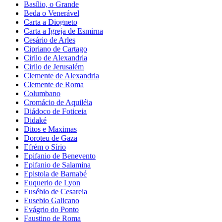
Basílio, o Grande
Beda o Venerável
Carta a Diogneto
Carta a Igreja de Esmirna
Cesário de Arles
Cipriano de Cartago
Cirilo de Alexandria
Cirilo de Jerusalém
Clemente de Alexandria
Clemente de Roma
Columbano
Cromácio de Aquiléia
Diádoco de Foticeia
Didaké
Ditos e Maximas
Doroteu de Gaza
Efrém o Sírio
Epifanio de Benevento
Epifanio de Salamina
Epistola de Barnabé
Euquerio de Lyon
Eusébio de Cesareia
Eusebio Galicano
Evágrio do Ponto
Faustino de Roma