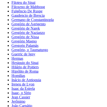
Filoteu do Sinai
Filoxeno de Mabboug
Fulgêncio De Ruspe
Gaudencio de Brescia
Germano de Constantinopla
Gregório de Agrigento
Gregório de Narek
Gregório de Nazianzo
Gregório de Nissa
Gregório Magno
Gregorio Palamàs
Gregório, o Taumaturgo
Guerric de Igny
Hermas
Hesiquio do Sinai
Hilário de Poitiers
Hipólito de Roma
Homilias
Inácio de Antioquia
Ireneu de Lyon
Isaac da Estrela
Isaac, o Sírio
Jean Cassier
Jerônimo
João Carpátio