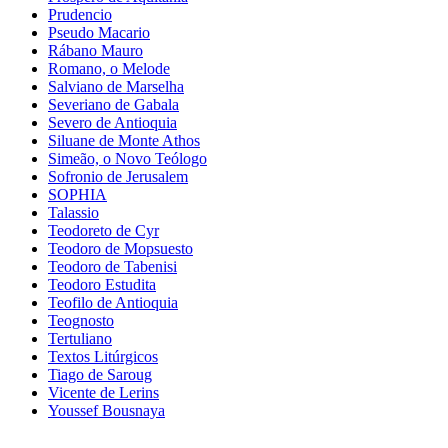
Prudencio
Pseudo Macario
Rábano Mauro
Romano, o Melode
Salviano de Marselha
Severiano de Gabala
Severo de Antioquia
Siluane de Monte Athos
Simeão, o Novo Teólogo
Sofronio de Jerusalem
SOPHIA
Talassio
Teodoreto de Cyr
Teodoro de Mopsuesto
Teodoro de Tabenisi
Teodoro Estudita
Teofilo de Antioquia
Teognosto
Tertuliano
Textos Litúrgicos
Tiago de Saroug
Vicente de Lerins
Youssef Bousnaya