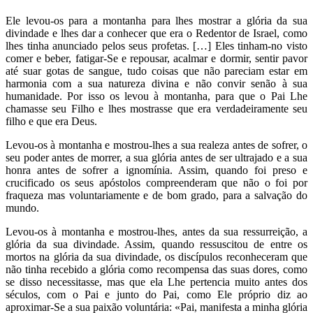
Ele levou-os para a montanha para lhes mostrar a glória da sua
divindade e lhes dar a conhecer que era o Redentor de Israel, como
lhes tinha anunciado pelos seus profetas. […] Eles tinham-no visto
comer e beber, fatigar-Se e repousar, acalmar e dormir, sentir pavor
até suar gotas de sangue, tudo coisas que não pareciam estar em
harmonia com a sua natureza divina e não convir senão à sua
humanidade. Por isso os levou à montanha, para que o Pai Lhe
chamasse seu Filho e lhes mostrasse que era verdadeiramente seu
filho e que era Deus.
Levou-os à montanha e mostrou-lhes a sua realeza antes de sofrer, o
seu poder antes de morrer, a sua glória antes de ser ultrajado e a sua
honra antes de sofrer a ignomínia. Assim, quando foi preso e
crucificado os seus apóstolos compreenderam que não o foi por
fraqueza mas voluntariamente e de bom grado, para a salvação do
mundo.
Levou-os à montanha e mostrou-lhes, antes da sua ressurreição, a
glória da sua divindade. Assim, quando ressuscitou de entre os
mortos na glória da sua divindade, os discípulos reconheceram que
não tinha recebido a glória como recompensa das suas dores, como
se disso necessitasse, mas que ela Lhe pertencia muito antes dos
séculos, com o Pai e junto do Pai, como Ele próprio diz ao
aproximar-Se a sua paixão voluntária: «Pai, manifesta a minha glória