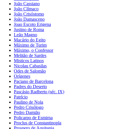
João Cassiano
João Clímaco
João Crisóstomo
João Damasceno
Joao Escoto Erigena
Justino de Roma
Leão Magno
Macário do Egito
Máximo de Turim
Máximo, o Confessor
Melitão de Sardes
Misticos Latinos
Nicolau Cabasilas
Odes de Salomão
Orígenes
Paciano de Barcelona
Padres do Deserto
Pascásio Radberto (séc. IX)
Patrício
Paulino de Nola
Pedro Crisólogo
Pedro Damião
Policarpo de Esmirna
Proclus de Constantinopla
Prospero de Aquitania