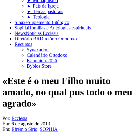
► Monaquismo
► Pais da Igreja
► Temas pastorais
► Teologia
Sinaxe
Suplemento Litúrgico
Sophia
Homilias e Antologias espirituais
News
Notícias Ecclesia
Diretório BR
Diretório Ortodoxo
Recursos
Synaxarion
Calendário Ortodoxo
Kanonion-2026
Byblos Store
«Este é o meu Filho muito
amado, no qual pus todo o meu
agrado»
Por:
Ecclesia
Em:
6 de agosto de 2013
Em:
Efrém o Sírio
,
SOPHIA