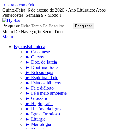
Ir para o conteúdo
Quinta-Feira, 6 de agosto de 2026 • Ano Litúrgico: Após
Pentecostes, Semana 9 • Modo I
Byblos
Pesquisar
Menu De Navegação Secundário
Menu
Byblos
Biblioteca
► Catequese
► Cursos
► Doc. da Igreja
► Doutrina Social
► Eclesiologia
► Espiritualidade
► Estudos bíblicos
► Fé e diálogo
► Fé e meio ambiente
► Glossário
► Hagiografia
► História da Igreja
► Igreja Ortodoxa
► Liturgia
► Mariologia