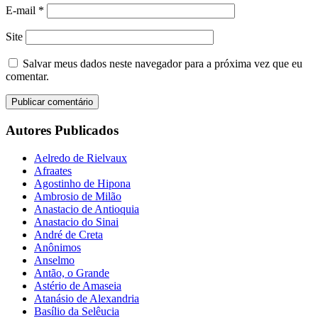
E-mail
*
Site
Salvar meus dados neste navegador para a próxima vez que eu
comentar.
Autores Publicados
Aelredo de Rielvaux
Afraates
Agostinho de Hipona
Ambrosio de Milão
Anastacio de Antioquia
Anastacio do Sinai
André de Creta
Anônimos
Anselmo
Antão, o Grande
Astério de Amaseia
Atanásio de Alexandria
Basílio da Selêucia