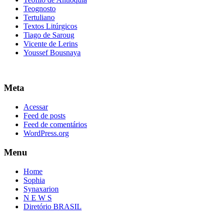
Teognosto
Tertuliano
Textos Litúrgicos
Tiago de Saroug
Vicente de Lerins
Youssef Bousnaya
Meta
Acessar
Feed de posts
Feed de comentários
WordPress.org
Menu
Home
Sophia
Synaxarion
N E W S
Diretório BRASIL