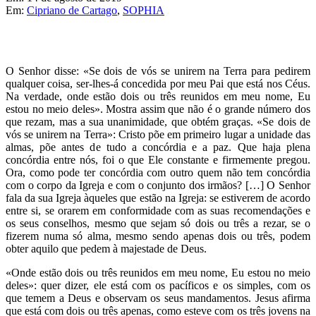
Em:
Cipriano de Cartago
,
SOPHIA
O Senhor disse: «Se dois de vós se unirem na Terra para pedirem
qualquer coisa, ser-lhes-á concedida por meu Pai que está nos Céus.
Na verdade, onde estão dois ou três reunidos em meu nome, Eu
estou no meio deles». Mostra assim que não é o grande número dos
que rezam, mas a sua unanimidade, que obtém graças. «Se dois de
vós se unirem na Terra»: Cristo põe em primeiro lugar a unidade das
almas, põe antes de tudo a concórdia e a paz. Que haja plena
concórdia entre nós, foi o que Ele constante e firmemente pregou.
Ora, como pode ter concórdia com outro quem não tem concórdia
com o corpo da Igreja e com o conjunto dos irmãos? […] O Senhor
fala da sua Igreja àqueles que estão na Igreja: se estiverem de acordo
entre si, se orarem em conformidade com as suas recomendações e
os seus conselhos, mesmo que sejam só dois ou três a rezar, se o
fizerem numa só alma, mesmo sendo apenas dois ou três, podem
obter aquilo que pedem à majestade de Deus.
«Onde estão dois ou três reunidos em meu nome, Eu estou no meio
deles»: quer dizer, ele está com os pacíficos e os simples, com os
que temem a Deus e observam os seus mandamentos. Jesus afirma
que está com dois ou três apenas, como esteve com os três jovens na