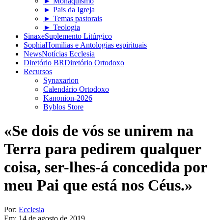
► Monaquismo
► Pais da Igreja
► Temas pastorais
► Teologia
Sinaxe
Suplemento Litúrgico
Sophia
Homilias e Antologias espirituais
News
Notícias Ecclesia
Diretório BR
Diretório Ortodoxo
Recursos
Synaxarion
Calendário Ortodoxo
Kanonion-2026
Byblos Store
«Se dois de vós se unirem na
Terra para pedirem qualquer
coisa, ser-lhes-á concedida por
meu Pai que está nos Céus.»
Por:
Ecclesia
Em:
14 de agosto de 2019