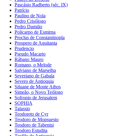
Pascásio Radberto (séc. IX)
Patrício
Paulino de Nola
Pedro Crisólogo
Pedro Damião
Policarpo de Esmirna
Proclus de Constantinopla
Prospero de Aquitania
Prudencio
Pseudo Macario
Rábano Mauro
Romano, o Melode
Salviano de Marselha
Severiano de Gabala
Severo de Antioquia
Siluane de Monte Athos
Simeão, o Novo Teólogo
Sofronio de Jerusalem
SOPHIA
Talassio
Teodoreto de Cyr
Teodoro de Mopsuesto
Teodoro de Tabenisi
Teodoro Estudita
Teofilo de Antioquia