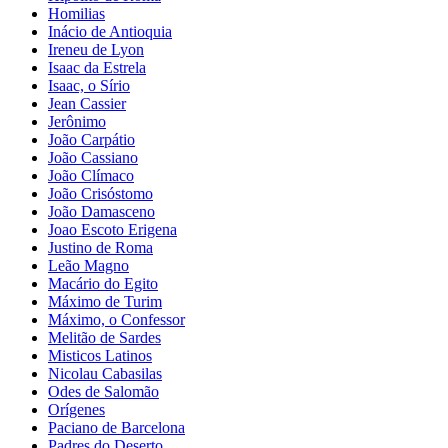
Homilias
Inácio de Antioquia
Ireneu de Lyon
Isaac da Estrela
Isaac, o Sírio
Jean Cassier
Jerônimo
João Carpátio
João Cassiano
João Clímaco
João Crisóstomo
João Damasceno
Joao Escoto Erigena
Justino de Roma
Leão Magno
Macário do Egito
Máximo de Turim
Máximo, o Confessor
Melitão de Sardes
Misticos Latinos
Nicolau Cabasilas
Odes de Salomão
Orígenes
Paciano de Barcelona
Padres do Deserto