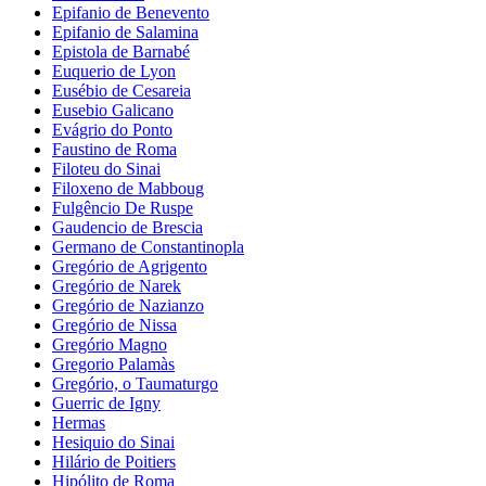
Epifanio de Benevento
Epifanio de Salamina
Epistola de Barnabé
Euquerio de Lyon
Eusébio de Cesareia
Eusebio Galicano
Evágrio do Ponto
Faustino de Roma
Filoteu do Sinai
Filoxeno de Mabboug
Fulgêncio De Ruspe
Gaudencio de Brescia
Germano de Constantinopla
Gregório de Agrigento
Gregório de Narek
Gregório de Nazianzo
Gregório de Nissa
Gregório Magno
Gregorio Palamàs
Gregório, o Taumaturgo
Guerric de Igny
Hermas
Hesiquio do Sinai
Hilário de Poitiers
Hipólito de Roma