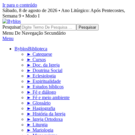
Ir para o conteúdo
Sábado, 8 de agosto de 2026 • Ano Litúrgico: Após Pentecostes,
Semana 9 • Modo I
Byblos
Pesquisar
Menu De Navegação Secundário
Menu
Byblos
Biblioteca
► Catequese
► Cursos
► Doc. da Igreja
► Doutrina Social
► Eclesiologia
► Espiritualidade
► Estudos bíblicos
► Fé e diálogo
► Fé e meio ambiente
► Glossário
► Hagiografia
► História da Igreja
► Igreja Ortodoxa
► Liturgia
► Mariologia