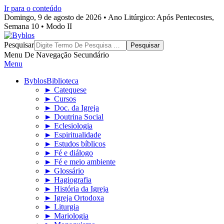
Ir para o conteúdo
Domingo, 9 de agosto de 2026 • Ano Litúrgico: Após Pentecostes,
Semana 10 • Modo II
Byblos
Pesquisar
Menu De Navegação Secundário
Menu
Byblos
Biblioteca
► Catequese
► Cursos
► Doc. da Igreja
► Doutrina Social
► Eclesiologia
► Espiritualidade
► Estudos bíblicos
► Fé e diálogo
► Fé e meio ambiente
► Glossário
► Hagiografia
► História da Igreja
► Igreja Ortodoxa
► Liturgia
► Mariologia