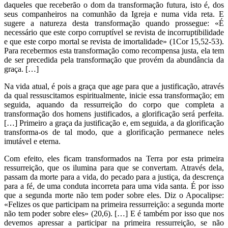
daqueles que receberão o dom da transformação futura, isto é, dos
seus companheiros na comunhão da Igreja e numa vida reta. E
sugere a natureza desta transformação quando prossegue: «É
necessário que este corpo corruptível se revista de incorruptibilidade
e que este corpo mortal se revista de imortalidade» (1Cor 15,52-53).
Para recebermos esta transformação como recompensa justa, ela tem
de ser precedida pela transformação que provém da abundância da
graça. […]
Na vida atual, é pois a graça que age para que a justificação, através
da qual ressuscitamos espiritualmente, inicie essa transformação; em
seguida, aquando da ressurreição do corpo que completa a
transformação dos homens justificados, a glorificação será perfeita.
[…] Primeiro a graça da justificação e, em seguida, a da glorificação
transforma-os de tal modo, que a glorificação permanece neles
imutável e eterna.
Com efeito, eles ficam transformados na Terra por esta primeira
ressurreição, que os ilumina para que se convertam. Através dela,
passam da morte para a vida, do pecado para a justiça, da descrença
para a fé, de uma conduta incorreta para uma vida santa. É por isso
que a segunda morte não tem poder sobre eles. Diz o Apocalipse:
«Felizes os que participam na primeira ressurreição: a segunda morte
não tem poder sobre eles» (20,6). […] E é também por isso que nos
devemos apressar a participar na primeira ressurreição, se não