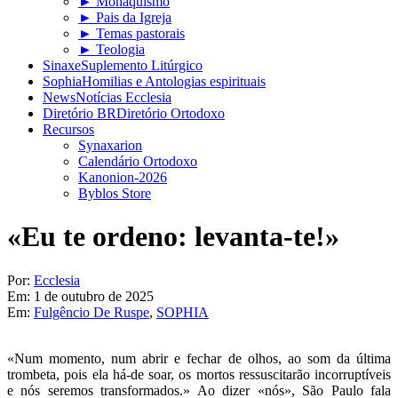
► Monaquismo
► Pais da Igreja
► Temas pastorais
► Teologia
Sinaxe
Suplemento Litúrgico
Sophia
Homilias e Antologias espirituais
News
Notícias Ecclesia
Diretório BR
Diretório Ortodoxo
Recursos
Synaxarion
Calendário Ortodoxo
Kanonion-2026
Byblos Store
«Eu te ordeno: levanta-te!»
Por:
Ecclesia
Em:
1 de outubro de 2025
Em:
Fulgêncio De Ruspe
,
SOPHIA
«Num momento, num abrir e fechar de olhos, ao som da última
trombeta, pois ela há-de soar, os mortos ressuscitarão incorruptíveis
e nós seremos transformados.» Ao dizer «nós», São Paulo fala