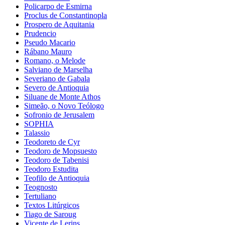
Policarpo de Esmirna
Proclus de Constantinopla
Prospero de Aquitania
Prudencio
Pseudo Macario
Rábano Mauro
Romano, o Melode
Salviano de Marselha
Severiano de Gabala
Severo de Antioquia
Siluane de Monte Athos
Simeão, o Novo Teólogo
Sofronio de Jerusalem
SOPHIA
Talassio
Teodoreto de Cyr
Teodoro de Mopsuesto
Teodoro de Tabenisi
Teodoro Estudita
Teofilo de Antioquia
Teognosto
Tertuliano
Textos Litúrgicos
Tiago de Saroug
Vicente de Lerins