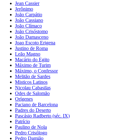
Jean Cassier
Jerônimo
João Carpátio
João Cassiano
João Clímaco
João Crisóstomo
João Damasceno
Joao Escoto Erigena
Justino de Roma
Leão Magno
Macário do Egito
Máximo de Turim
Máximo, o Confessor
Melitão de Sardes
Misticos Latinos
Nicolau Cabasilas
Odes de Salomão
Orígenes
Paciano de Barcelona
Padres do Deserto
Pascásio Radberto (séc. IX)
Patrício
Paulino de Nola
Pedro Crisólogo
Pedro Damião