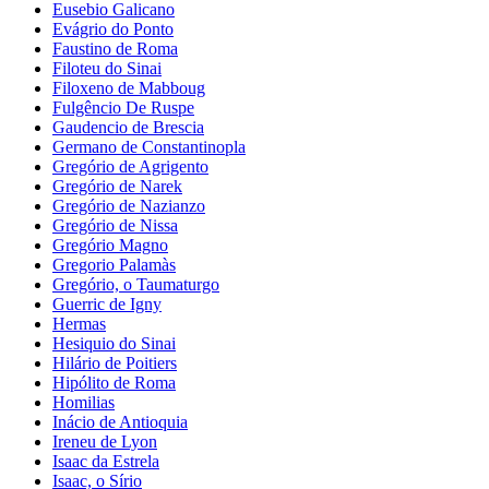
Eusebio Galicano
Evágrio do Ponto
Faustino de Roma
Filoteu do Sinai
Filoxeno de Mabboug
Fulgêncio De Ruspe
Gaudencio de Brescia
Germano de Constantinopla
Gregório de Agrigento
Gregório de Narek
Gregório de Nazianzo
Gregório de Nissa
Gregório Magno
Gregorio Palamàs
Gregório, o Taumaturgo
Guerric de Igny
Hermas
Hesiquio do Sinai
Hilário de Poitiers
Hipólito de Roma
Homilias
Inácio de Antioquia
Ireneu de Lyon
Isaac da Estrela
Isaac, o Sírio