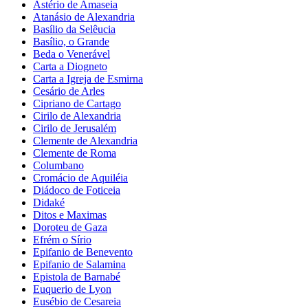
Astério de Amaseia
Atanásio de Alexandria
Basílio da Selêucia
Basílio, o Grande
Beda o Venerável
Carta a Diogneto
Carta a Igreja de Esmirna
Cesário de Arles
Cipriano de Cartago
Cirilo de Alexandria
Cirilo de Jerusalém
Clemente de Alexandria
Clemente de Roma
Columbano
Cromácio de Aquiléia
Diádoco de Foticeia
Didaké
Ditos e Maximas
Doroteu de Gaza
Efrém o Sírio
Epifanio de Benevento
Epifanio de Salamina
Epistola de Barnabé
Euquerio de Lyon
Eusébio de Cesareia