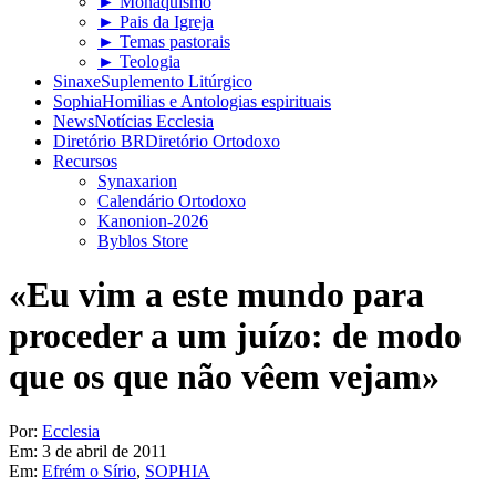
► Monaquismo
► Pais da Igreja
► Temas pastorais
► Teologia
Sinaxe
Suplemento Litúrgico
Sophia
Homilias e Antologias espirituais
News
Notícias Ecclesia
Diretório BR
Diretório Ortodoxo
Recursos
Synaxarion
Calendário Ortodoxo
Kanonion-2026
Byblos Store
«Eu vim a este mundo para
proceder a um juízo: de modo
que os que não vêem vejam»
Por:
Ecclesia
Em:
3 de abril de 2011
Em:
Efrém o Sírio
,
SOPHIA