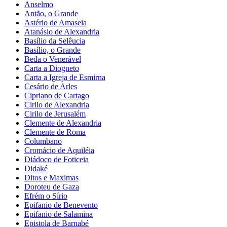
Anselmo
Antão, o Grande
Astério de Amaseia
Atanásio de Alexandria
Basílio da Selêucia
Basílio, o Grande
Beda o Venerável
Carta a Diogneto
Carta a Igreja de Esmirna
Cesário de Arles
Cipriano de Cartago
Cirilo de Alexandria
Cirilo de Jerusalém
Clemente de Alexandria
Clemente de Roma
Columbano
Cromácio de Aquiléia
Diádoco de Foticeia
Didaké
Ditos e Maximas
Doroteu de Gaza
Efrém o Sírio
Epifanio de Benevento
Epifanio de Salamina
Epistola de Barnabé