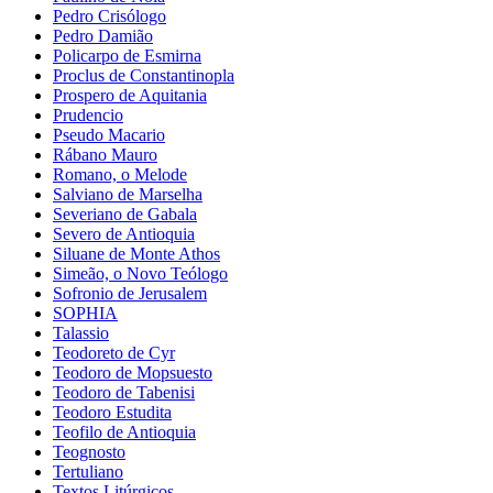
Pedro Crisólogo
Pedro Damião
Policarpo de Esmirna
Proclus de Constantinopla
Prospero de Aquitania
Prudencio
Pseudo Macario
Rábano Mauro
Romano, o Melode
Salviano de Marselha
Severiano de Gabala
Severo de Antioquia
Siluane de Monte Athos
Simeão, o Novo Teólogo
Sofronio de Jerusalem
SOPHIA
Talassio
Teodoreto de Cyr
Teodoro de Mopsuesto
Teodoro de Tabenisi
Teodoro Estudita
Teofilo de Antioquia
Teognosto
Tertuliano
Textos Litúrgicos