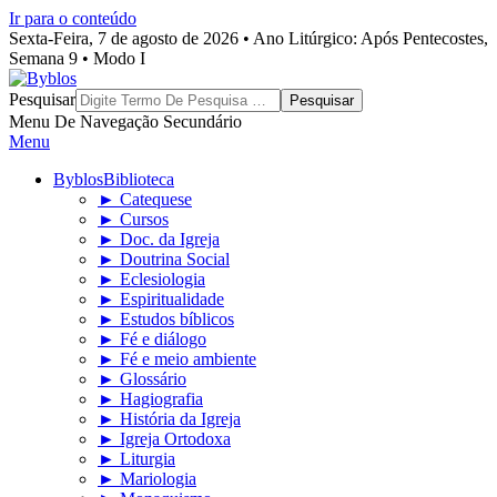
Ir para o conteúdo
Sexta-Feira, 7 de agosto de 2026 • Ano Litúrgico: Após Pentecostes,
Semana 9 • Modo I
Byblos
Pesquisar
Menu De Navegação Secundário
Menu
Byblos
Biblioteca
► Catequese
► Cursos
► Doc. da Igreja
► Doutrina Social
► Eclesiologia
► Espiritualidade
► Estudos bíblicos
► Fé e diálogo
► Fé e meio ambiente
► Glossário
► Hagiografia
► História da Igreja
► Igreja Ortodoxa
► Liturgia
► Mariologia