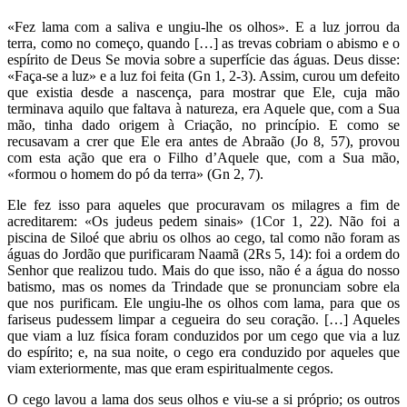
«Fez lama com a saliva e ungiu-lhe os olhos». E a luz jorrou da
terra, como no começo, quando […] as trevas cobriam o abismo e o
espírito de Deus Se movia sobre a superfície das águas. Deus disse:
«Faça-se a luz» e a luz foi feita (Gn 1, 2-3). Assim, curou um defeito
que existia desde a nascença, para mostrar que Ele, cuja mão
terminava aquilo que faltava à natureza, era Aquele que, com a Sua
mão, tinha dado origem à Criação, no princípio. E como se
recusavam a crer que Ele era antes de Abraão (Jo 8, 57), provou
com esta ação que era o Filho d’Aquele que, com a Sua mão,
«formou o homem do pó da terra» (Gn 2, 7).
Ele fez isso para aqueles que procuravam os milagres a fim de
acreditarem: «Os judeus pedem sinais» (1Cor 1, 22). Não foi a
piscina de Siloé que abriu os olhos ao cego, tal como não foram as
águas do Jordão que purificaram Naamã (2Rs 5, 14): foi a ordem do
Senhor que realizou tudo. Mais do que isso, não é a água do nosso
batismo, mas os nomes da Trindade que se pronunciam sobre ela
que nos purificam. Ele ungiu-lhe os olhos com lama, para que os
fariseus pudessem limpar a cegueira do seu coração. […] Aqueles
que viam a luz física foram conduzidos por um cego que via a luz
do espírito; e, na sua noite, o cego era conduzido por aqueles que
viam exteriormente, mas que eram espiritualmente cegos.
O cego lavou a lama dos seus olhos e viu-se a si próprio; os outros