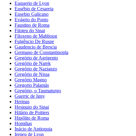
Euquerio de Lyon
Eusébio de Cesareia
Eusebio Galicano
Evágrio do Ponto
Faustino de Roma
Filoteu do Sinai
Filoxeno de Mabboug
Fulgêncio De Ruspe
Gaudencio de Brescia
Germano de Constantinopla
Gregório de Agrigento
Gregório de Narek
Gregório de Nazianzo
Gregório de Nissa
Gregório Magno
Gregorio Palamàs
Gregório, o Taumaturgo
Guerric de Igny
Hermas
Hesiquio do Sinai
Hilário de Poitiers
Hipólito de Roma
Homilias
Inácio de Antioquia
Ireneu de Lyon