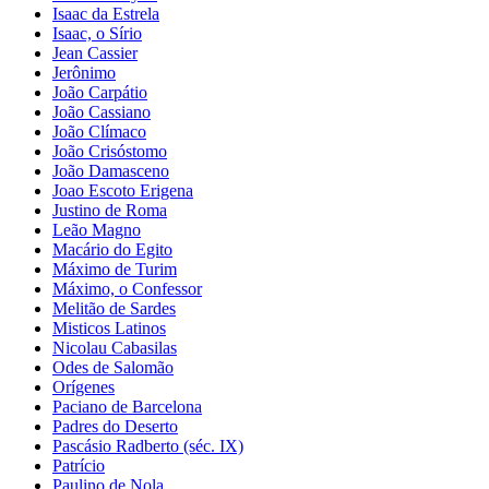
Isaac da Estrela
Isaac, o Sírio
Jean Cassier
Jerônimo
João Carpátio
João Cassiano
João Clímaco
João Crisóstomo
João Damasceno
Joao Escoto Erigena
Justino de Roma
Leão Magno
Macário do Egito
Máximo de Turim
Máximo, o Confessor
Melitão de Sardes
Misticos Latinos
Nicolau Cabasilas
Odes de Salomão
Orígenes
Paciano de Barcelona
Padres do Deserto
Pascásio Radberto (séc. IX)
Patrício
Paulino de Nola