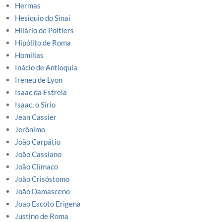
Hermas
Hesiquio do Sinai
Hilário de Poitiers
Hipólito de Roma
Homilias
Inácio de Antioquia
Ireneu de Lyon
Isaac da Estrela
Isaac, o Sírio
Jean Cassier
Jerônimo
João Carpátio
João Cassiano
João Clímaco
João Crisóstomo
João Damasceno
Joao Escoto Erigena
Justino de Roma