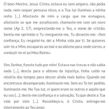
Ó bom Mestre, Jesus Cristo, estava eu sem amparo, não pedia
nada, nem sequer pensava nisso, e a Tua luz iluminou a minha
noite. […] Afastaste de mim a carga que me esmagava,
afastaste os que me assaltavam, chamaste-me com um novo
nome (Ap 2, 17), emprestando-me o Teu, o nome de cristão.
Sentia-me oprimido e Tu reergueste-me. Tu disseste-me: «Tem
confiança, Eu resgatei-te, dei a Minha vida por ti. Se quiseres
unir-te a Mim, escaparás ao mal e ao abismo para onde corres, e
conduzir-te-ei ao Meu Reino.»
Sim, Senhor, fizeste tudo por mim! Estava nas trevas e não sabia
nada […], descia para o abismo da injustiça, tinha caído na
miséria dos tempos para descer ainda mais baixo. Quando me
encontrava desamparado, iluminaste-me. Sem eu To ter pedido,
iluminaste-me. Na Tua luz, vi quem eram os outros e aquilo que
eu sou […]; deste-me confiança e a salvação, Tu que deste a Tua
vida por mim […]. Reconheço-o, ó Cristo, entrego-me
inteiramente ao Teu amor.