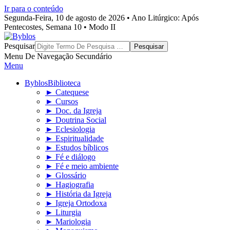
Ir para o conteúdo
Segunda-Feira, 10 de agosto de 2026 • Ano Litúrgico: Após
Pentecostes, Semana 10 • Modo II
Byblos
Pesquisar
Menu De Navegação Secundário
Menu
Byblos
Biblioteca
► Catequese
► Cursos
► Doc. da Igreja
► Doutrina Social
► Eclesiologia
► Espiritualidade
► Estudos bíblicos
► Fé e diálogo
► Fé e meio ambiente
► Glossário
► Hagiografia
► História da Igreja
► Igreja Ortodoxa
► Liturgia
► Mariologia