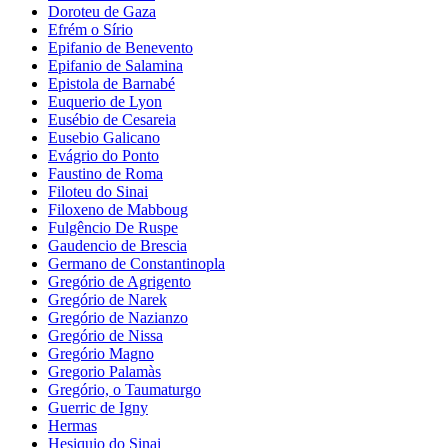
Doroteu de Gaza
Efrém o Sírio
Epifanio de Benevento
Epifanio de Salamina
Epistola de Barnabé
Euquerio de Lyon
Eusébio de Cesareia
Eusebio Galicano
Evágrio do Ponto
Faustino de Roma
Filoteu do Sinai
Filoxeno de Mabboug
Fulgêncio De Ruspe
Gaudencio de Brescia
Germano de Constantinopla
Gregório de Agrigento
Gregório de Narek
Gregório de Nazianzo
Gregório de Nissa
Gregório Magno
Gregorio Palamàs
Gregório, o Taumaturgo
Guerric de Igny
Hermas
Hesiquio do Sinai