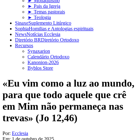
► Monaquismo
► Pais da Igreja
► Temas pastorais
► Teologia
Sinaxe
Suplemento Litúrgico
Sophia
Homilias e Antologias espirituais
News
Notícias Ecclesia
Diretório BR
Diretório Ortodoxo
Recursos
Synaxarion
Calendário Ortodoxo
Kanonion-2026
Byblos Store
«Eu vim como a luz ao mundo,
para que todo aquele que crê
em Mim não permaneça nas
trevas» (Jo 12,46)
Por:
Ecclesia
Em:
1 de outubro de 2025