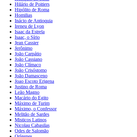
Hilário de Poitiers
Hipólito de Roma
Homilias
Inácio de Antioquia
Ireneu de Lyon
Isaac da Estrela
Isaac, o Sírio
Jean Cassier
Jerônimo
João Carpátio
João Cassiano
João Clímaco
João Crisóstomo
João Damasceno
Joao Escoto Erigena
Justino de Roma
Leão Magno
Macário do Egito
Máximo de Turim
Máximo, o Confessor
Melitão de Sardes
Misticos Latinos
Nicolau Cabasilas
Odes de Salomão
Orígenes