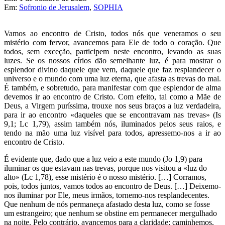
Em:
Sofronio de Jerusalem
,
SOPHIA
Vamos ao encontro de Cristo, todos nós que veneramos o seu
mistério com fervor, avancemos para Ele de todo o coração. Que
todos, sem exceção, participem neste encontro, levando as suas
luzes. Se os nossos círios dão semelhante luz, é para mostrar o
esplendor divino daquele que vem, daquele que faz resplandecer o
universo e o mundo com uma luz eterna, que afasta as trevas do mal.
É também, e sobretudo, para manifestar com que esplendor de alma
devemos ir ao encontro de Cristo. Com efeito, tal como a Mãe de
Deus, a Virgem puríssima, trouxe nos seus braços a luz verdadeira,
para ir ao encontro «daqueles que se encontravam nas trevas» (Is
9,1; Lc 1,79), assim também nós, iluminados pelos seus raios, e
tendo na mão uma luz visível para todos, apressemo-nos a ir ao
encontro de Cristo.
É evidente que, dado que a luz veio a este mundo (Jo 1,9) para
iluminar os que estavam nas trevas, porque nos visitou a «luz do
alto» (Lc 1,78), esse mistério é o nosso mistério. […] Corramos,
pois, todos juntos, vamos todos ao encontro de Deus. […] Deixemo-
nos iluminar por Ele, meus irmãos, tornemo-nos resplandecentes.
Que nenhum de nós permaneça afastado desta luz, como se fosse
um estrangeiro; que nenhum se obstine em permanecer mergulhado
na noite. Pelo contrário, avancemos para a claridade; caminhemos,