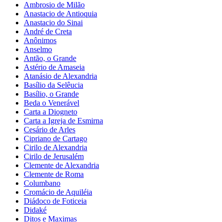
Ambrosio de Milão
Anastacio de Antioquia
Anastacio do Sinai
André de Creta
Anônimos
Anselmo
Antão, o Grande
Astério de Amaseia
Atanásio de Alexandria
Basílio da Selêucia
Basílio, o Grande
Beda o Venerável
Carta a Diogneto
Carta a Igreja de Esmirna
Cesário de Arles
Cipriano de Cartago
Cirilo de Alexandria
Cirilo de Jerusalém
Clemente de Alexandria
Clemente de Roma
Columbano
Cromácio de Aquiléia
Diádoco de Foticeia
Didaké
Ditos e Maximas