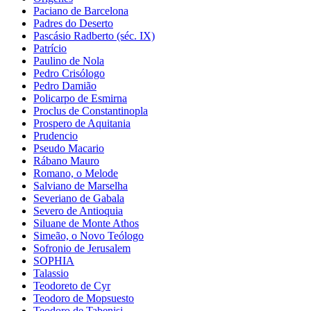
Paciano de Barcelona
Padres do Deserto
Pascásio Radberto (séc. IX)
Patrício
Paulino de Nola
Pedro Crisólogo
Pedro Damião
Policarpo de Esmirna
Proclus de Constantinopla
Prospero de Aquitania
Prudencio
Pseudo Macario
Rábano Mauro
Romano, o Melode
Salviano de Marselha
Severiano de Gabala
Severo de Antioquia
Siluane de Monte Athos
Simeão, o Novo Teólogo
Sofronio de Jerusalem
SOPHIA
Talassio
Teodoreto de Cyr
Teodoro de Mopsuesto
Teodoro de Tabenisi