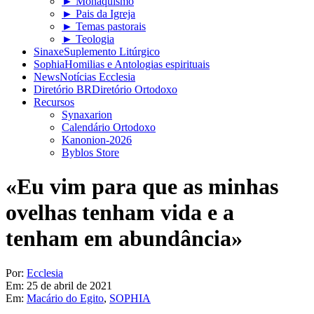
► Monaquismo
► Pais da Igreja
► Temas pastorais
► Teologia
Sinaxe
Suplemento Litúrgico
Sophia
Homilias e Antologias espirituais
News
Notícias Ecclesia
Diretório BR
Diretório Ortodoxo
Recursos
Synaxarion
Calendário Ortodoxo
Kanonion-2026
Byblos Store
«Eu vim para que as minhas
ovelhas tenham vida e a
tenham em abundância»
Por:
Ecclesia
Em:
25 de abril de 2021
Em:
Macário do Egito
,
SOPHIA