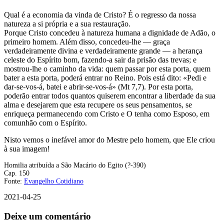
Qual é a economia da vinda de Cristo? É o regresso da nossa
natureza a si própria e a sua restauração.
Porque Cristo concedeu à natureza humana a dignidade de Adão, o
primeiro homem. Além disso, concedeu-lhe — graça
verdadeiramente divina e verdadeiramente grande — a herança
celeste do Espírito bom, fazendo-a sair da prisão das trevas; e
mostrou-lhe o caminho da vida: quem passar por esta porta, quem
bater a esta porta, poderá entrar no Reino. Pois está dito: «Pedi e
dar-se-vos-á, batei e abrir-se-vos-á» (Mt 7,7). Por esta porta,
poderão entrar todos quantos quiserem encontrar a liberdade da sua
alma e desejarem que esta recupere os seus pensamentos, se
enriqueça permanecendo com Cristo e O tenha como Esposo, em
comunhão com o Espírito.
Nisto vemos o inefável amor do Mestre pelo homem, que Ele criou
à sua imagem!
Homilia atribuída a São Macário do Egito (?-390)
Cap. 150
Fonte:
Evangelho Cotidiano
2021-04-25
Deixe um comentário