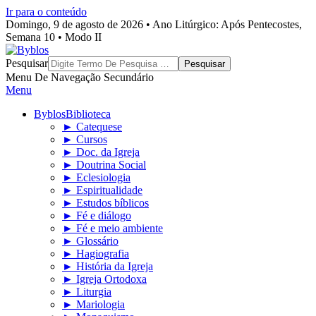
Ir para o conteúdo
Domingo, 9 de agosto de 2026 • Ano Litúrgico: Após Pentecostes,
Semana 10 • Modo II
Byblos
Pesquisar
Menu De Navegação Secundário
Menu
Byblos
Biblioteca
► Catequese
► Cursos
► Doc. da Igreja
► Doutrina Social
► Eclesiologia
► Espiritualidade
► Estudos bíblicos
► Fé e diálogo
► Fé e meio ambiente
► Glossário
► Hagiografia
► História da Igreja
► Igreja Ortodoxa
► Liturgia
► Mariologia