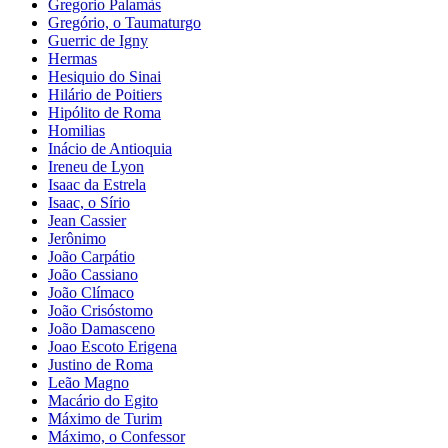
Gregorio Palamàs
Gregório, o Taumaturgo
Guerric de Igny
Hermas
Hesiquio do Sinai
Hilário de Poitiers
Hipólito de Roma
Homilias
Inácio de Antioquia
Ireneu de Lyon
Isaac da Estrela
Isaac, o Sírio
Jean Cassier
Jerônimo
João Carpátio
João Cassiano
João Clímaco
João Crisóstomo
João Damasceno
Joao Escoto Erigena
Justino de Roma
Leão Magno
Macário do Egito
Máximo de Turim
Máximo, o Confessor