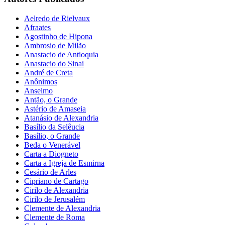
Aelredo de Rielvaux
Afraates
Agostinho de Hipona
Ambrosio de Milão
Anastacio de Antioquia
Anastacio do Sinai
André de Creta
Anônimos
Anselmo
Antão, o Grande
Astério de Amaseia
Atanásio de Alexandria
Basílio da Selêucia
Basílio, o Grande
Beda o Venerável
Carta a Diogneto
Carta a Igreja de Esmirna
Cesário de Arles
Cipriano de Cartago
Cirilo de Alexandria
Cirilo de Jerusalém
Clemente de Alexandria
Clemente de Roma