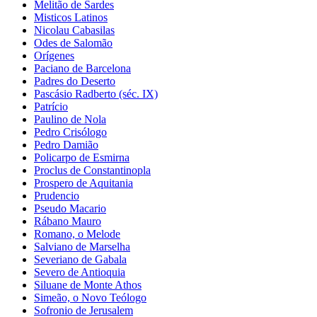
Melitão de Sardes
Misticos Latinos
Nicolau Cabasilas
Odes de Salomão
Orígenes
Paciano de Barcelona
Padres do Deserto
Pascásio Radberto (séc. IX)
Patrício
Paulino de Nola
Pedro Crisólogo
Pedro Damião
Policarpo de Esmirna
Proclus de Constantinopla
Prospero de Aquitania
Prudencio
Pseudo Macario
Rábano Mauro
Romano, o Melode
Salviano de Marselha
Severiano de Gabala
Severo de Antioquia
Siluane de Monte Athos
Simeão, o Novo Teólogo
Sofronio de Jerusalem