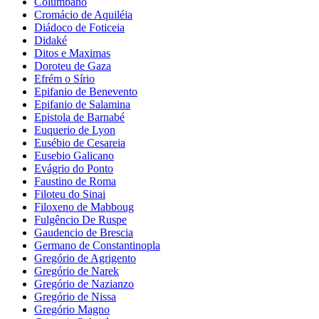
Columbano
Cromácio de Aquiléia
Diádoco de Foticeia
Didaké
Ditos e Maximas
Doroteu de Gaza
Efrém o Sírio
Epifanio de Benevento
Epifanio de Salamina
Epistola de Barnabé
Euquerio de Lyon
Eusébio de Cesareia
Eusebio Galicano
Evágrio do Ponto
Faustino de Roma
Filoteu do Sinai
Filoxeno de Mabboug
Fulgêncio De Ruspe
Gaudencio de Brescia
Germano de Constantinopla
Gregório de Agrigento
Gregório de Narek
Gregório de Nazianzo
Gregório de Nissa
Gregório Magno