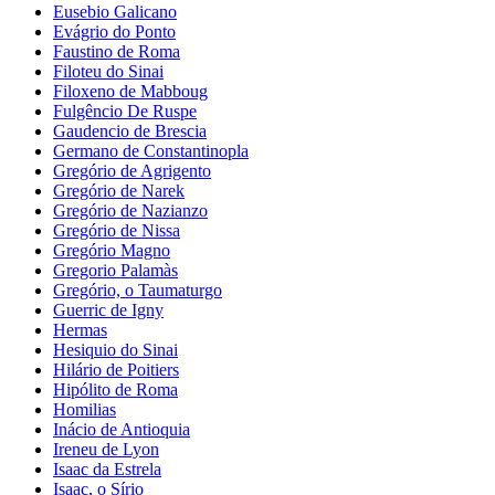
Eusebio Galicano
Evágrio do Ponto
Faustino de Roma
Filoteu do Sinai
Filoxeno de Mabboug
Fulgêncio De Ruspe
Gaudencio de Brescia
Germano de Constantinopla
Gregório de Agrigento
Gregório de Narek
Gregório de Nazianzo
Gregório de Nissa
Gregório Magno
Gregorio Palamàs
Gregório, o Taumaturgo
Guerric de Igny
Hermas
Hesiquio do Sinai
Hilário de Poitiers
Hipólito de Roma
Homilias
Inácio de Antioquia
Ireneu de Lyon
Isaac da Estrela
Isaac, o Sírio