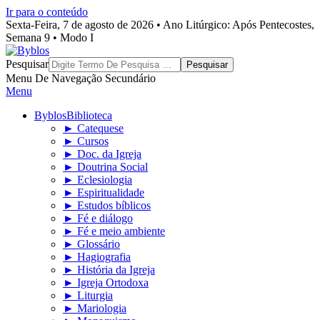
Ir para o conteúdo
Sexta-Feira, 7 de agosto de 2026 • Ano Litúrgico: Após Pentecostes,
Semana 9 • Modo I
Byblos
Pesquisar
Menu De Navegação Secundário
Menu
Byblos
Biblioteca
► Catequese
► Cursos
► Doc. da Igreja
► Doutrina Social
► Eclesiologia
► Espiritualidade
► Estudos bíblicos
► Fé e diálogo
► Fé e meio ambiente
► Glossário
► Hagiografia
► História da Igreja
► Igreja Ortodoxa
► Liturgia
► Mariologia