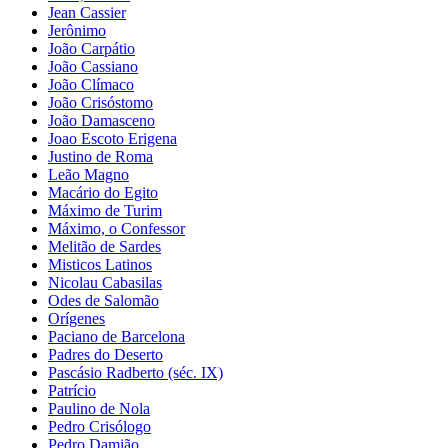
Jean Cassier
Jerônimo
João Carpátio
João Cassiano
João Clímaco
João Crisóstomo
João Damasceno
Joao Escoto Erigena
Justino de Roma
Leão Magno
Macário do Egito
Máximo de Turim
Máximo, o Confessor
Melitão de Sardes
Misticos Latinos
Nicolau Cabasilas
Odes de Salomão
Orígenes
Paciano de Barcelona
Padres do Deserto
Pascásio Radberto (séc. IX)
Patrício
Paulino de Nola
Pedro Crisólogo
Pedro Damião