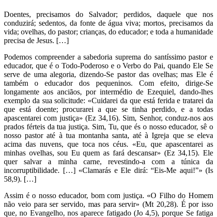
Doentes, precisamos do Salvador; perdidos, daquele que nos
conduzirá; sedentos, da fonte de água viva; mortos, precisamos da
vida; ovelhas, do pastor; crianças, do educador; e toda a humanidade
precisa de Jesus. […]
Podemos compreender a sabedoria suprema do santíssimo pastor e
educador, que é o Todo-Poderoso e o Verbo do Pai, quando Ele Se
serve de uma alegoria, dizendo-Se pastor das ovelhas; mas Ele é
também o educador dos pequeninos. Com efeito, dirige-Se
longamente aos anciãos, por intermédio de Ezequiel, dando-lhes
exemplo da sua solicitude: «Cuidarei da que está ferida e tratarei da
que está doente; procurarei a que se tinha perdido, e a todas
apascentarei com justiça» (Ez 34,16). Sim, Senhor, conduz-nos aos
prados férteis da tua justiça. Sim, Tu, que és o nosso educador, sê o
nosso pastor até à tua montanha santa, até à Igreja que se eleva
acima das nuvens, que toca nos céus. «Eu, que apascentarei as
minhas ovelhas, sou Eu quem as fará descansar» (Ez 34,15). Ele
quer salvar a minha carne, revestindo-a com a túnica da
incorruptibilidade. […] «Clamarás e Ele dirá: “Eis-Me aqui!”» (Is
58,9). […]
Assim é o nosso educador, bom com justiça. «O Filho do Homem
não veio para ser servido, mas para servir» (Mt 20,28). É por isso
que, no Evangelho, nos aparece fatigado (Jo 4,5), porque Se fatiga