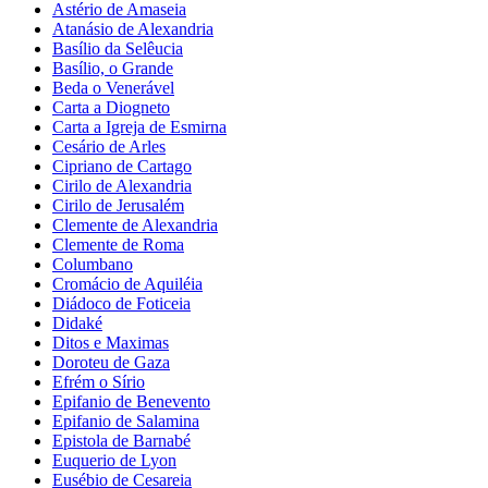
Astério de Amaseia
Atanásio de Alexandria
Basílio da Selêucia
Basílio, o Grande
Beda o Venerável
Carta a Diogneto
Carta a Igreja de Esmirna
Cesário de Arles
Cipriano de Cartago
Cirilo de Alexandria
Cirilo de Jerusalém
Clemente de Alexandria
Clemente de Roma
Columbano
Cromácio de Aquiléia
Diádoco de Foticeia
Didaké
Ditos e Maximas
Doroteu de Gaza
Efrém o Sírio
Epifanio de Benevento
Epifanio de Salamina
Epistola de Barnabé
Euquerio de Lyon
Eusébio de Cesareia