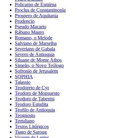
Policarpo de Esmirna
Proclus de Constantinopla
Prospero de Aquitania
Prudencio
Pseudo Macario
Rábano Mauro
Romano, o Melode
Salviano de Marselha
Severiano de Gabala
Severo de Antioquia
Siluane de Monte Athos
Simeão, o Novo Teólogo
Sofronio de Jerusalem
SOPHIA
Talassio
Teodoreto de Cyr
Teodoro de Mopsuesto
Teodoro de Tabenisi
Teodoro Estudita
Teofilo de Antioquia
Teognosto
Tertuliano
Textos Litúrgicos
Tiago de Saroug
Vicente de Lerins