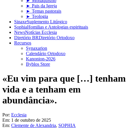
► Monaquismo
► Pais da Igreja
► Temas pastorais
► Teologia
Sinaxe
Suplemento Litúrgico
Sophia
Homilias e Antologias espirituais
News
Notícias Ecclesia
Diretório BR
Diretório Ortodoxo
Recursos
Synaxarion
Calendário Ortodoxo
Kanonion-2026
Byblos Store
«Eu vim para que […] tenham
vida e a tenham em
abundância».
Por:
Ecclesia
Em:
1 de outubro de 2025
Em:
Clemente de Alexandria
,
SOPHIA