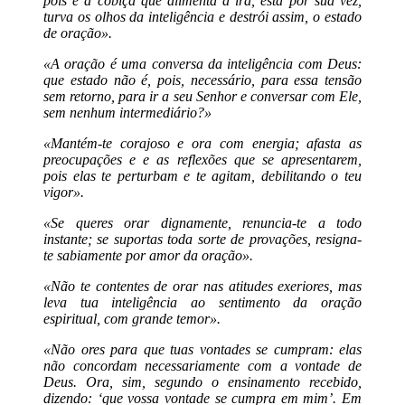
pois é a cobiça que alimenta a ira, esta por sua vez,
turva os olhos da inteligência e destrói assim, o estado
de oração».
«A oração é uma conversa da inteligência com Deus:
que estado não é, pois, necessário, para essa tensão
sem retorno, para ir a seu Senhor e conversar com Ele,
sem nenhum intermediário?»
«Mantém-te corajoso e ora com energia; afasta as
preocupações e e as reflexões que se apresentarem,
pois elas te perturbam e te agitam, debilitando o teu
vigor».
«Se queres orar dignamente, renuncia-te a todo
instante; se suportas toda sorte de provações, resigna-
te sabiamente por amor da oração».
«Não te contentes de orar nas atitudes exeriores, mas
leva tua inteligência ao sentimento da oração
espiritual, com grande temor».
«Não ores para que tuas vontades se cumpram: elas
não concordam necessariamente com a vontade de
Deus. Ora, sim, segundo o ensinamento recebido,
dizendo: ‘que vossa vontade se cumpra em mim’. Em