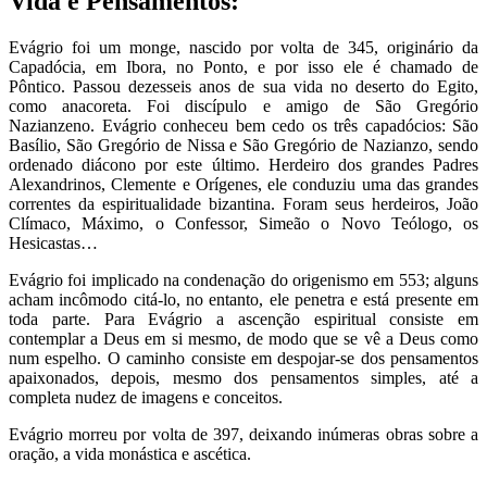
Vida e Pensamentos:
Evágrio foi um monge, nascido por volta de 345, originário da
Capadócia, em Ibora, no Ponto, e por isso ele é chamado de
Pôntico. Passou dezesseis anos de sua vida no deserto do Egito,
como anacoreta. Foi discípulo e amigo de São Gregório
Nazianzeno. Evágrio conheceu bem cedo os três capadócios: São
Basílio, São Gregório de Nissa e São Gregório de Nazianzo, sendo
ordenado diácono por este último. Herdeiro dos grandes Padres
Alexandrinos, Clemente e Orígenes, ele conduziu uma das grandes
correntes da espiritualidade bizantina. Foram seus herdeiros, João
Clímaco, Máximo, o Confessor, Simeão o Novo Teólogo, os
Hesicastas…
Evágrio foi implicado na condenação do origenismo em 553; alguns
acham incômodo citá-lo, no entanto, ele penetra e está presente em
toda parte. Para Evágrio a ascenção espiritual consiste em
contemplar a Deus em si mesmo, de modo que se vê a Deus como
num espelho. O caminho consiste em despojar-se dos pensamentos
apaixonados, depois, mesmo dos pensamentos simples, até a
completa nudez de imagens e conceitos.
Evágrio morreu por volta de 397, deixando inúmeras obras sobre a
oração, a vida monástica e ascética.