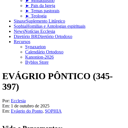
► Monaquismo
► Pais da Igreja
► Temas pastorais
► Teologia
Sinaxe
Suplemento Litúrgico
Sophia
Homilias e Antologias espirituais
News
Notícias Ecclesia
Diretório BR
Diretório Ortodoxo
Recursos
Synaxarion
Calendário Ortodoxo
Kanonion-2026
Byblos Store
EVÁGRIO PÔNTICO (345-
397)
Por:
Ecclesia
Em:
1 de outubro de 2025
Em:
Evágrio do Ponto
,
SOPHIA