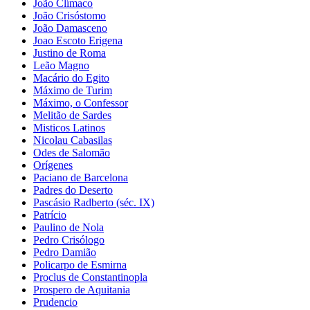
João Clímaco
João Crisóstomo
João Damasceno
Joao Escoto Erigena
Justino de Roma
Leão Magno
Macário do Egito
Máximo de Turim
Máximo, o Confessor
Melitão de Sardes
Misticos Latinos
Nicolau Cabasilas
Odes de Salomão
Orígenes
Paciano de Barcelona
Padres do Deserto
Pascásio Radberto (séc. IX)
Patrício
Paulino de Nola
Pedro Crisólogo
Pedro Damião
Policarpo de Esmirna
Proclus de Constantinopla
Prospero de Aquitania
Prudencio