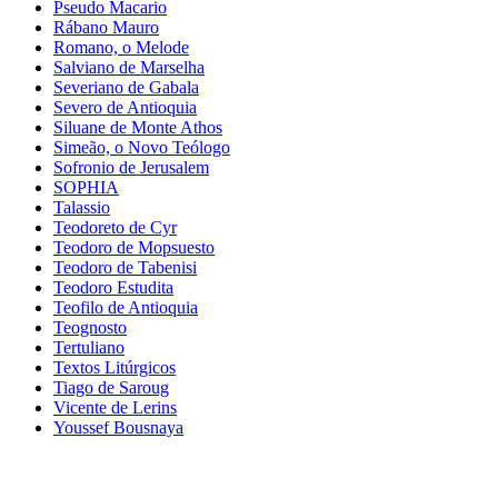
Pseudo Macario
Rábano Mauro
Romano, o Melode
Salviano de Marselha
Severiano de Gabala
Severo de Antioquia
Siluane de Monte Athos
Simeão, o Novo Teólogo
Sofronio de Jerusalem
SOPHIA
Talassio
Teodoreto de Cyr
Teodoro de Mopsuesto
Teodoro de Tabenisi
Teodoro Estudita
Teofilo de Antioquia
Teognosto
Tertuliano
Textos Litúrgicos
Tiago de Saroug
Vicente de Lerins
Youssef Bousnaya