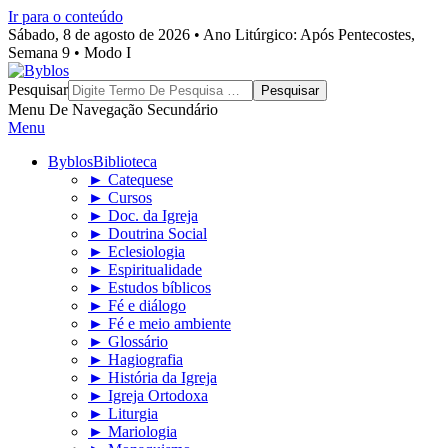
Ir para o conteúdo
Sábado, 8 de agosto de 2026 • Ano Litúrgico: Após Pentecostes,
Semana 9 • Modo I
Byblos
Pesquisar
Menu De Navegação Secundário
Menu
Byblos
Biblioteca
► Catequese
► Cursos
► Doc. da Igreja
► Doutrina Social
► Eclesiologia
► Espiritualidade
► Estudos bíblicos
► Fé e diálogo
► Fé e meio ambiente
► Glossário
► Hagiografia
► História da Igreja
► Igreja Ortodoxa
► Liturgia
► Mariologia