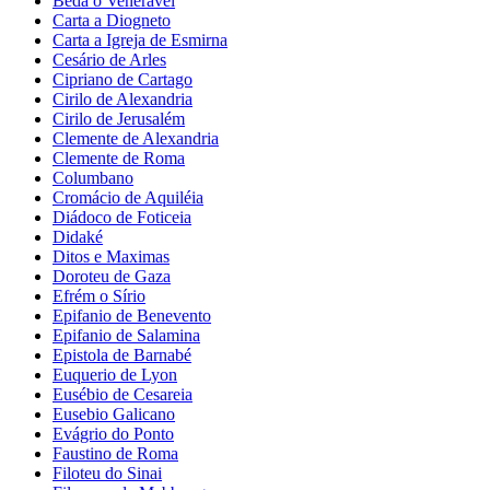
Beda o Venerável
Carta a Diogneto
Carta a Igreja de Esmirna
Cesário de Arles
Cipriano de Cartago
Cirilo de Alexandria
Cirilo de Jerusalém
Clemente de Alexandria
Clemente de Roma
Columbano
Cromácio de Aquiléia
Diádoco de Foticeia
Didaké
Ditos e Maximas
Doroteu de Gaza
Efrém o Sírio
Epifanio de Benevento
Epifanio de Salamina
Epistola de Barnabé
Euquerio de Lyon
Eusébio de Cesareia
Eusebio Galicano
Evágrio do Ponto
Faustino de Roma
Filoteu do Sinai