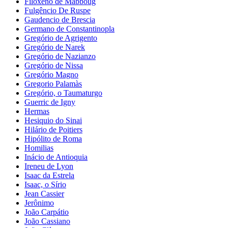
Filoxeno de Mabboug
Fulgêncio De Ruspe
Gaudencio de Brescia
Germano de Constantinopla
Gregório de Agrigento
Gregório de Narek
Gregório de Nazianzo
Gregório de Nissa
Gregório Magno
Gregorio Palamàs
Gregório, o Taumaturgo
Guerric de Igny
Hermas
Hesiquio do Sinai
Hilário de Poitiers
Hipólito de Roma
Homilias
Inácio de Antioquia
Ireneu de Lyon
Isaac da Estrela
Isaac, o Sírio
Jean Cassier
Jerônimo
João Carpátio
João Cassiano