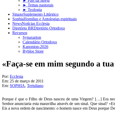
► Pais da Igreja
► Temas pastorais
► Teologia
Sinaxe
Suplemento Litúrgico
Sophia
Homilias e Antologias espirituais
News
Notícias Ecclesia
Diretório BR
Diretório Ortodoxo
Recursos
Synaxarion
Calendário Ortodoxo
Kanonion-2026
Byblos Store
«Faça-se em mim segundo a tua
Por:
Ecclesia
Em:
25 de março de 2011
Em:
SOPHIA
,
Tertuliano
Porque é que o Filho de Deus nasceu de uma Virgem? […] Era nece
Senhor anunciaria esta maravilha através de um sinal. Que sinal? «E
Eis a nova ordem de nascimento: o homem nasce em Deus porque Deus 