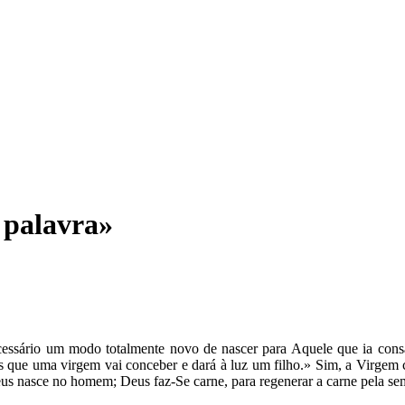
 palavra»
ssário um modo totalmente novo de nascer para Aquele que ia consag
is que uma virgem vai conceber e dará à luz um filho.» Sim, a Virgem
nasce no homem; Deus faz-Se carne, para regenerar a carne pela seme