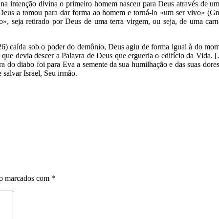
 na intenção divina o primeiro homem nasceu para Deus através de uma
 Deus a tomou para dar forma ao homem e torná-lo «um ser vivo» (Gn 2
 seja retirado por Deus de uma terra virgem, ou seja, de uma carne 
6) caída sob o poder do demônio, Deus agiu de forma igual à do mome
 que devia descer a Palavra de Deus que ergueria o edifício da Vida.
a do diabo foi para Eva a semente da sua humilhação e das suas dores
 salvar Israel, Seu irmão.
ão marcados com
*