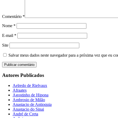
Comentário
*
Nome
*
E-mail
*
Site
Salvar meus dados neste navegador para a próxima vez que eu co
Autores Publicados
Aelredo de Rielvaux
Afraates
Agostinho de Hipona
Ambrosio de Milão
Anastacio de Antioquia
Anastacio do Sinai
André de Creta