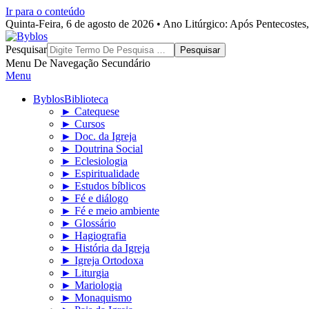
Ir para o conteúdo
Quinta-Feira, 6 de agosto de 2026 • Ano Litúrgico: Após Pentecoste
Byblos
Pesquisar
Menu De Navegação Secundário
Menu
Byblos
Biblioteca
► Catequese
► Cursos
► Doc. da Igreja
► Doutrina Social
► Eclesiologia
► Espiritualidade
► Estudos bíblicos
► Fé e diálogo
► Fé e meio ambiente
► Glossário
► Hagiografia
► História da Igreja
► Igreja Ortodoxa
► Liturgia
► Mariologia
► Monaquismo