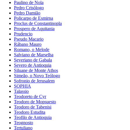
Paulino de Nola
Pedro Crisólogo
Pedro Damião
Policarpo de Esmirna
Proclus de Constantinopla
Prospero de Aquitania
Prudencio
Pseudo Macario
Rábano Mauro
Romano, o Melode
Salviano de Marselha
Severiano de Gabala
Severo de Antioquia
Siluane de Monte Athos
Simeão, o Novo Teólogo
Sofronio de Jerusalem
SOPHIA
Talassio
Teodoreto de Cyr
Teodoro de Mopsuesto
Teodoro de Tabenisi
Teodoro Estudita
Teofilo de Antioquia
Teognosto
Tertuliano