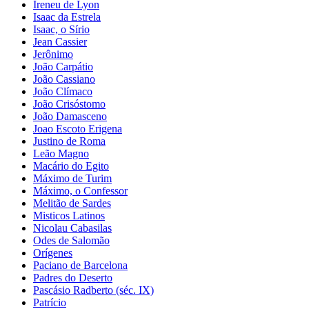
Ireneu de Lyon
Isaac da Estrela
Isaac, o Sírio
Jean Cassier
Jerônimo
João Carpátio
João Cassiano
João Clímaco
João Crisóstomo
João Damasceno
Joao Escoto Erigena
Justino de Roma
Leão Magno
Macário do Egito
Máximo de Turim
Máximo, o Confessor
Melitão de Sardes
Misticos Latinos
Nicolau Cabasilas
Odes de Salomão
Orígenes
Paciano de Barcelona
Padres do Deserto
Pascásio Radberto (séc. IX)
Patrício