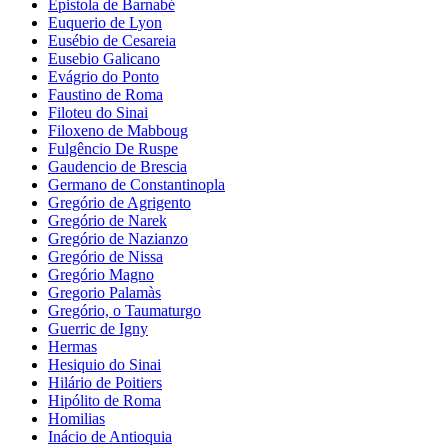
Epistola de Barnabé
Euquerio de Lyon
Eusébio de Cesareia
Eusebio Galicano
Evágrio do Ponto
Faustino de Roma
Filoteu do Sinai
Filoxeno de Mabboug
Fulgêncio De Ruspe
Gaudencio de Brescia
Germano de Constantinopla
Gregório de Agrigento
Gregório de Narek
Gregório de Nazianzo
Gregório de Nissa
Gregório Magno
Gregorio Palamàs
Gregório, o Taumaturgo
Guerric de Igny
Hermas
Hesiquio do Sinai
Hilário de Poitiers
Hipólito de Roma
Homilias
Inácio de Antioquia