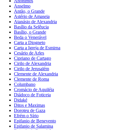
Anônimos
Anselmo
Antão, o Grande
Astério de Amaseia
Atanásio de Alexandria
Basílio da Selêucia
Basílio, o Grande
Beda o Venerável
Carta a Diogneto
Carta a Igreja de Esmirna
Cesário de Arles
Cipriano de Cartago
Cirilo de Alexandria
Cirilo de Jerusalém
Clemente de Alexandria
Clemente de Roma
Columbano
Cromácio de Aquiléia
Diádoco de Foticeia
Didaké
Ditos e Maximas
Doroteu de Gaza
Efrém o Sírio
Epifanio de Benevento
Epifanio de Salamina