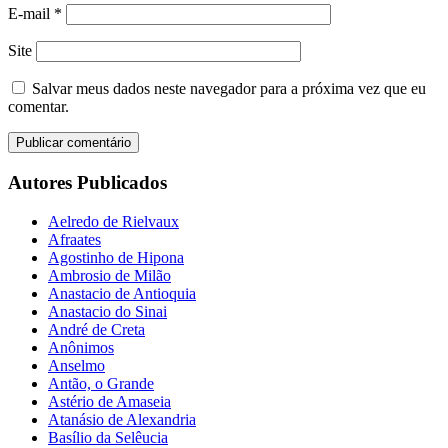
E-mail
*
Site
Salvar meus dados neste navegador para a próxima vez que eu
comentar.
Autores Publicados
Aelredo de Rielvaux
Afraates
Agostinho de Hipona
Ambrosio de Milão
Anastacio de Antioquia
Anastacio do Sinai
André de Creta
Anônimos
Anselmo
Antão, o Grande
Astério de Amaseia
Atanásio de Alexandria
Basílio da Selêucia