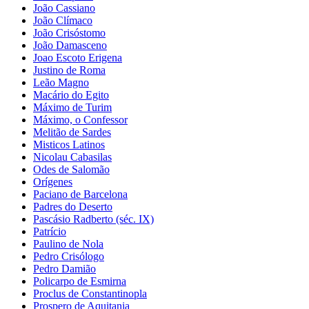
João Cassiano
João Clímaco
João Crisóstomo
João Damasceno
Joao Escoto Erigena
Justino de Roma
Leão Magno
Macário do Egito
Máximo de Turim
Máximo, o Confessor
Melitão de Sardes
Misticos Latinos
Nicolau Cabasilas
Odes de Salomão
Orígenes
Paciano de Barcelona
Padres do Deserto
Pascásio Radberto (séc. IX)
Patrício
Paulino de Nola
Pedro Crisólogo
Pedro Damião
Policarpo de Esmirna
Proclus de Constantinopla
Prospero de Aquitania