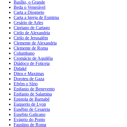
Basílio, o Grande
Beda o Venerável
Carta a Diogneto
Carta a Igreja de Esmirna
Cesário de Arles
Cipriano de Cartago
Cirilo de Alexandria
Cirilo de Jerusalém
Clemente de Alexandria
Clemente de Roma
Columbano
Cromácio de Aquiléia
Diádoco de Foticeia
Didaké
Ditos e Maximas
Doroteu de Gaza
Efrém o Sírio
Epifanio de Benevento
Epifanio de Salamina
Epistola de Barnabé
Euquerio de Lyon
Eusébio de Cesareia
Eusebio Galicano
Evágrio do Ponto
Faustino de Roma