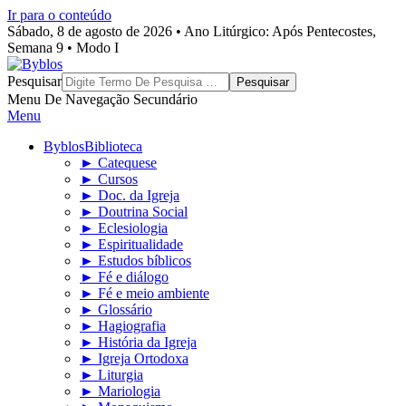
Ir para o conteúdo
Sábado, 8 de agosto de 2026 • Ano Litúrgico: Após Pentecostes,
Semana 9 • Modo I
Byblos
Pesquisar
Menu De Navegação Secundário
Menu
Byblos
Biblioteca
► Catequese
► Cursos
► Doc. da Igreja
► Doutrina Social
► Eclesiologia
► Espiritualidade
► Estudos bíblicos
► Fé e diálogo
► Fé e meio ambiente
► Glossário
► Hagiografia
► História da Igreja
► Igreja Ortodoxa
► Liturgia
► Mariologia