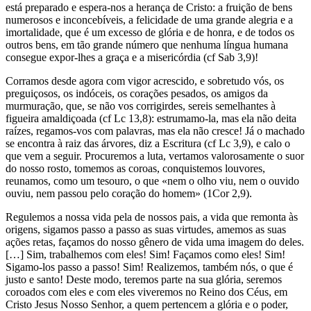
está preparado e espera-nos a herança de Cristo: a fruição de bens
numerosos e inconcebíveis, a felicidade de uma grande alegria e a
imortalidade, que é um excesso de glória e de honra, e de todos os
outros bens, em tão grande número que nenhuma língua humana
consegue expor-lhes a graça e a misericórdia (cf Sab 3,9)!
Corramos desde agora com vigor acrescido, e sobretudo vós, os
preguiçosos, os indóceis, os corações pesados, os amigos da
murmuração, que, se não vos corrigirdes, sereis semelhantes à
figueira amaldiçoada (cf Lc 13,8): estrumamo-la, mas ela não deita
raízes, regamos-vos com palavras, mas ela não cresce! Já o machado
se encontra à raiz das árvores, diz a Escritura (cf Lc 3,9), e calo o
que vem a seguir. Procuremos a luta, vertamos valorosamente o suor
do nosso rosto, tomemos as coroas, conquistemos louvores,
reunamos, como um tesouro, o que «nem o olho viu, nem o ouvido
ouviu, nem passou pelo coração do homem» (1Cor 2,9).
Regulemos a nossa vida pela de nossos pais, a vida que remonta às
origens, sigamos passo a passo as suas virtudes, amemos as suas
ações retas, façamos do nosso gênero de vida uma imagem do deles.
[…] Sim, trabalhemos com eles! Sim! Façamos como eles! Sim!
Sigamo-los passo a passo! Sim! Realizemos, também nós, o que é
justo e santo! Deste modo, teremos parte na sua glória, seremos
coroados com eles e com eles viveremos no Reino dos Céus, em
Cristo Jesus Nosso Senhor, a quem pertencem a glória e o poder,