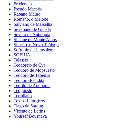
Prudencio
Pseudo Macario
Rábano Mauro
Romano, o Melode
Salviano de Marselha
Severiano de Gabala
Severo de Antioquia
Siluane de Monte Athos
Simeão, o Novo Teólogo
Sofronio de Jerusalem
SOPHIA
Talassio
Teodoreto de Cyr
Teodoro de Mopsuesto
Teodoro de Tabenisi
Teodoro Estudita
Teofilo de Antioquia
Teognosto
Tertuliano
Textos Litúrgicos
Tiago de Saroug
Vicente de Lerins
Youssef Bousnaya