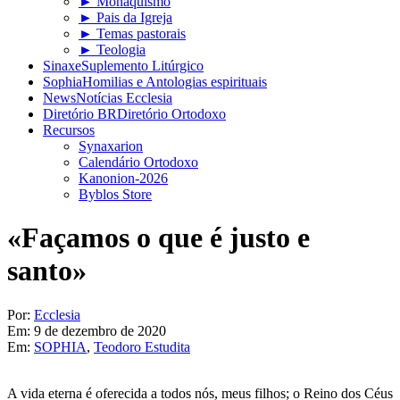
► Monaquismo
► Pais da Igreja
► Temas pastorais
► Teologia
Sinaxe
Suplemento Litúrgico
Sophia
Homilias e Antologias espirituais
News
Notícias Ecclesia
Diretório BR
Diretório Ortodoxo
Recursos
Synaxarion
Calendário Ortodoxo
Kanonion-2026
Byblos Store
«Façamos o que é justo e
santo»
Por:
Ecclesia
Em:
9 de dezembro de 2020
Em:
SOPHIA
,
Teodoro Estudita
A vida eterna é oferecida a todos nós, meus filhos; o Reino dos Céus