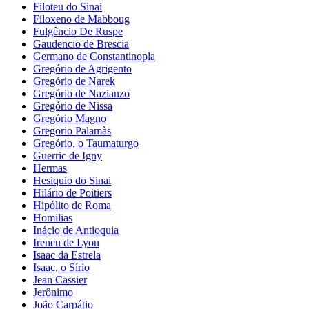
Filoteu do Sinai
Filoxeno de Mabboug
Fulgêncio De Ruspe
Gaudencio de Brescia
Germano de Constantinopla
Gregório de Agrigento
Gregório de Narek
Gregório de Nazianzo
Gregório de Nissa
Gregório Magno
Gregorio Palamàs
Gregório, o Taumaturgo
Guerric de Igny
Hermas
Hesiquio do Sinai
Hilário de Poitiers
Hipólito de Roma
Homilias
Inácio de Antioquia
Ireneu de Lyon
Isaac da Estrela
Isaac, o Sírio
Jean Cassier
Jerônimo
João Carpátio