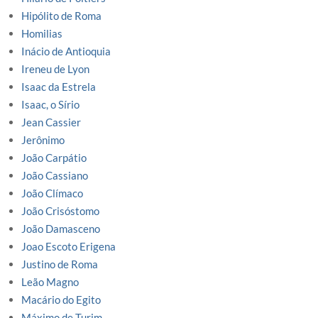
Hipólito de Roma
Homilias
Inácio de Antioquia
Ireneu de Lyon
Isaac da Estrela
Isaac, o Sírio
Jean Cassier
Jerônimo
João Carpátio
João Cassiano
João Clímaco
João Crisóstomo
João Damasceno
Joao Escoto Erigena
Justino de Roma
Leão Magno
Macário do Egito
Máximo de Turim