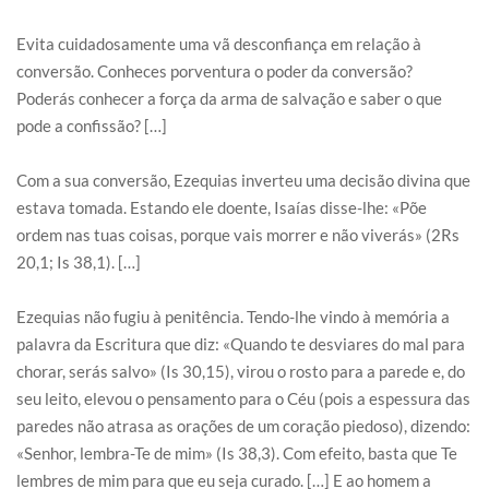
Evita cuidadosamente uma vã desconfiança em relação à
conversão. Conheces porventura o poder da conversão?
Poderás conhecer a força da arma de salvação e saber o que
pode a confissão? […]
Com a sua conversão, Ezequias inverteu uma decisão divina que
estava tomada. Estando ele doente, Isaías disse-lhe: «Põe
ordem nas tuas coisas, porque vais morrer e não viverás» (2Rs
20,1; Is 38,1). […]
Ezequias não fugiu à penitência. Tendo-lhe vindo à memória a
palavra da Escritura que diz: «Quando te desviares do mal para
chorar, serás salvo» (Is 30,15), virou o rosto para a parede e, do
seu leito, elevou o pensamento para o Céu (pois a espessura das
paredes não atrasa as orações de um coração piedoso), dizendo:
«Senhor, lembra-Te de mim» (Is 38,3). Com efeito, basta que Te
lembres de mim para que eu seja curado. […] E ao homem a