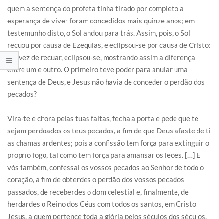
quem a sentença do profeta tinha tirado por completo a
esperança de viver foram concedidos mais quinze anos; em
testemunho disto, o Sol andou para trás. Assim, pois, o Sol
recuou por causa de Ezequias, e eclipsou-se por causa de Cristo:
em vez de recuar, eclipsou-se, mostrando assim a diferença
entre um e outro. O primeiro teve poder para anular uma
sentença de Deus, e Jesus não havia de conceder o perdão dos
pecados?
Vira-te e chora pelas tuas faltas, fecha a porta e pede que te
sejam perdoados os teus pecados, a fim de que Deus afaste de ti
as chamas ardentes; pois a confissão tem força para extinguir o
próprio fogo, tal como tem força para amansar os leões. […] E
vós também, confessai os vossos pecados ao Senhor de todo o
coração, a fim de obterdes o perdão dos vossos pecados
passados, de receberdes o dom celestial e, finalmente, de
herdardes o Reino dos Céus com todos os santos, em Cristo
Jesus, a quem pertence toda a glória pelos séculos dos séculos,