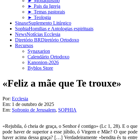
► Monaquismo
► Pais da Igreja
► Temas pastorais
► Teologia
Sinaxe
Suplemento Litúrgico
Sophia
Homilias e Antologias espirituais
News
Notícias Ecclesia
Diretório BR
Diretório Ortodoxo
Recursos
Synaxarion
Calendário Ortodoxo
Kanonion-2026
Byblos Store
«Feliz a mãe que Te trouxe»
Por:
Ecclesia
Em:
1 de outubro de 2025
Em:
Sofronio de Jerusalem
,
SOPHIA
«Rejubila, ó cheia de graça, o Senhor é contigo» (Lc 1, 28). E o que
pode haver de superior a esse júbilo, ó Virgem e Mãe? O que pode
haver acima dessa graça? […] Verdadeiramente «bendita és tu entre