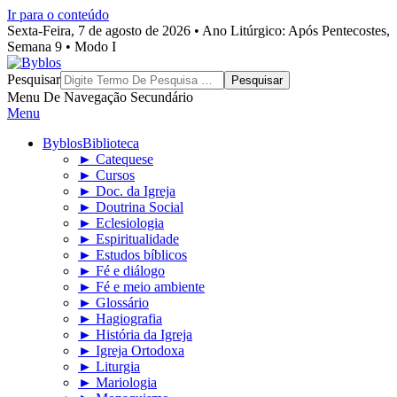
Ir para o conteúdo
Sexta-Feira, 7 de agosto de 2026 • Ano Litúrgico: Após Pentecostes,
Semana 9 • Modo I
Byblos
Pesquisar
Menu De Navegação Secundário
Menu
Byblos
Biblioteca
► Catequese
► Cursos
► Doc. da Igreja
► Doutrina Social
► Eclesiologia
► Espiritualidade
► Estudos bíblicos
► Fé e diálogo
► Fé e meio ambiente
► Glossário
► Hagiografia
► História da Igreja
► Igreja Ortodoxa
► Liturgia
► Mariologia