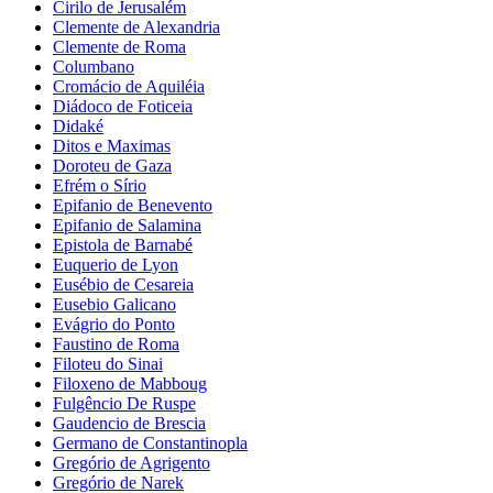
Cirilo de Jerusalém
Clemente de Alexandria
Clemente de Roma
Columbano
Cromácio de Aquiléia
Diádoco de Foticeia
Didaké
Ditos e Maximas
Doroteu de Gaza
Efrém o Sírio
Epifanio de Benevento
Epifanio de Salamina
Epistola de Barnabé
Euquerio de Lyon
Eusébio de Cesareia
Eusebio Galicano
Evágrio do Ponto
Faustino de Roma
Filoteu do Sinai
Filoxeno de Mabboug
Fulgêncio De Ruspe
Gaudencio de Brescia
Germano de Constantinopla
Gregório de Agrigento
Gregório de Narek