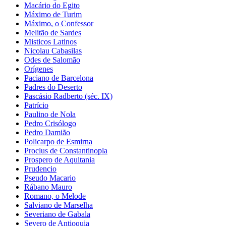
Macário do Egito
Máximo de Turim
Máximo, o Confessor
Melitão de Sardes
Misticos Latinos
Nicolau Cabasilas
Odes de Salomão
Orígenes
Paciano de Barcelona
Padres do Deserto
Pascásio Radberto (séc. IX)
Patrício
Paulino de Nola
Pedro Crisólogo
Pedro Damião
Policarpo de Esmirna
Proclus de Constantinopla
Prospero de Aquitania
Prudencio
Pseudo Macario
Rábano Mauro
Romano, o Melode
Salviano de Marselha
Severiano de Gabala
Severo de Antioquia