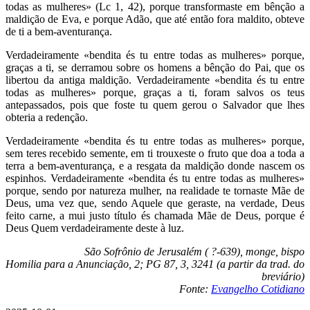
todas as mulheres» (Lc 1, 42), porque transformaste em bênção a
maldição de Eva, e porque Adão, que até então fora maldito, obteve
de ti a bem-aventurança.
Verdadeiramente «bendita és tu entre todas as mulheres» porque,
graças a ti, se derramou sobre os homens a bênção do Pai, que os
libertou da antiga maldição. Verdadeiramente «bendita és tu entre
todas as mulheres» porque, graças a ti, foram salvos os teus
antepassados, pois que foste tu quem gerou o Salvador que lhes
obteria a redenção.
Verdadeiramente «bendita és tu entre todas as mulheres» porque,
sem teres recebido semente, em ti trouxeste o fruto que doa a toda a
terra a bem-aventurança, e a resgata da maldição donde nascem os
espinhos. Verdadeiramente «bendita és tu entre todas as mulheres»
porque, sendo por natureza mulher, na realidade te tornaste Mãe de
Deus, uma vez que, sendo Aquele que geraste, na verdade, Deus
feito carne, a mui justo título és chamada Mãe de Deus, porque é
Deus Quem verdadeiramente deste à luz.
São Sofrônio de Jerusalém ( ?-639), monge, bispo
Homilia para a Anunciação, 2; PG 87, 3, 3241 (a partir da trad. do
breviário)
Fonte:
Evangelho Cotidiano