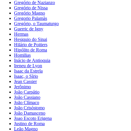
Gregório de Nazianzo
Gregório de Nissa
Gregório Magno
Gregorio Palamàs
Gregório, o Taumaturgo
Guerric de Igny
Hermas
Hesiquio do Sinai
Hilário de Poitiers
Hipólito de Roma
Homilias
Inácio de Antioquia
Ireneu de Lyon
Isaac da Estrela
Isaac, o Sírio
Jean Cassier
Jerônimo
João Carpátio
João Cassiano
João Clímaco
João Crisóstomo
João Damasceno
Joao Escoto Erigena
Justino de Roma
Leão Magno