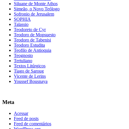
Siluane de Monte Athos
Simeão, o Novo Teólogo
Sofronio de Jerusalem
SOPHIA
Talassio
Teodoreto de Cyr
Teodoro de Mopsuesto
Teodoro de Tabenisi
Teodoro Estudita
Teofilo de Antioquia
Teognosto
Tertuliano
Textos Litúrgicos
Tiago de Saroug
Vicente de Lerins
Youssef Bousnaya
Meta
Acessar
Feed de posts
Feed de comentários
WordPress.org