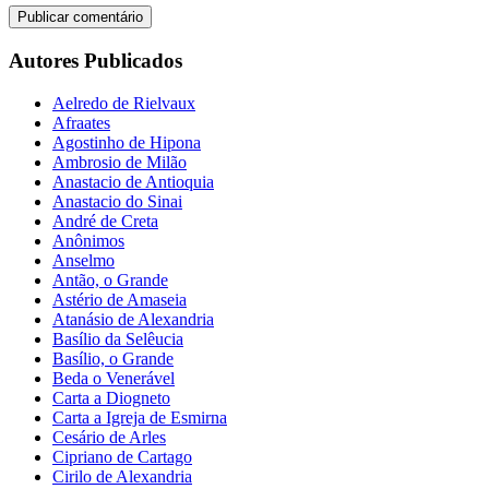
Autores Publicados
Aelredo de Rielvaux
Afraates
Agostinho de Hipona
Ambrosio de Milão
Anastacio de Antioquia
Anastacio do Sinai
André de Creta
Anônimos
Anselmo
Antão, o Grande
Astério de Amaseia
Atanásio de Alexandria
Basílio da Selêucia
Basílio, o Grande
Beda o Venerável
Carta a Diogneto
Carta a Igreja de Esmirna
Cesário de Arles
Cipriano de Cartago
Cirilo de Alexandria