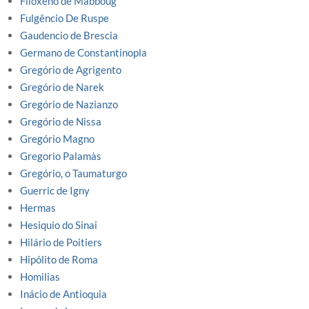
Filoxeno de Mabboug
Fulgêncio De Ruspe
Gaudencio de Brescia
Germano de Constantinopla
Gregório de Agrigento
Gregório de Narek
Gregório de Nazianzo
Gregório de Nissa
Gregório Magno
Gregorio Palamàs
Gregório, o Taumaturgo
Guerric de Igny
Hermas
Hesiquio do Sinai
Hilário de Poitiers
Hipólito de Roma
Homilias
Inácio de Antioquia