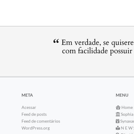
META
MENU
Acessar
Home
Feed de posts
Sophia
Feed de comentários
Synaxa
WordPress.org
N E W 