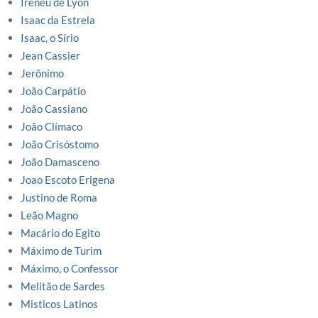
Ireneu de Lyon
Isaac da Estrela
Isaac, o Sírio
Jean Cassier
Jerônimo
João Carpátio
João Cassiano
João Clímaco
João Crisóstomo
João Damasceno
Joao Escoto Erigena
Justino de Roma
Leão Magno
Macário do Egito
Máximo de Turim
Máximo, o Confessor
Melitão de Sardes
Misticos Latinos