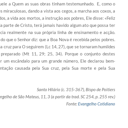
quele a Quem as suas obras tinham testemunhado. E, como o
 miraculosas, dando a vista aos cegos, a marcha aos coxos, a
os, a vida aos mortos, a instrução aos pobres, Ele disse: «Feliz
 parte de Cristo, terá jamais havido algum ato que possa ter
ia realmente na sua própria linha de ensinamento e acção.
 do que o Senhor diz: que a Boa Nova é recebida pelos pobres.
a cruz para O seguirem (Lc 14, 27), que se tornaram humildes
 preparado (Mt 11, 29; 25, 34). Porque o conjunto destes
ser um escândalo para um grande número, Ele declarou bem-
ntação causada pela Sua cruz, pela Sua morte e pela Sua
Santo Hilário (c. 315-367), Bispo de Poitiers
elho de São Mateus, 11, 3 (a partir da trad. SC 254, p. 255 rev.)
Fonte:
Evangelho Cotidiano