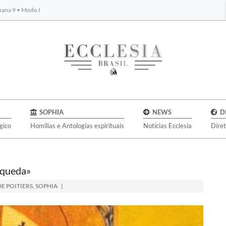
emana 9 • Modo I
BYBLOS
SOPHIA
NEWS
D
gico
Homilias e Antologias espirituais
Notícias Ecclesia
Dire
 queda»
DE POITIERS
,
SOPHIA