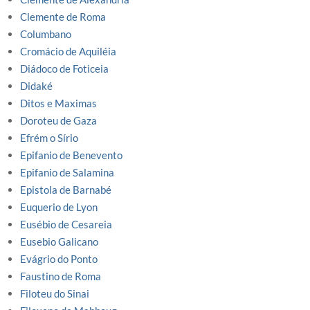
Clemente de Roma
Columbano
Cromácio de Aquiléia
Diádoco de Foticeia
Didaké
Ditos e Maximas
Doroteu de Gaza
Efrém o Sírio
Epifanio de Benevento
Epifanio de Salamina
Epistola de Barnabé
Euquerio de Lyon
Eusébio de Cesareia
Eusebio Galicano
Evágrio do Ponto
Faustino de Roma
Filoteu do Sinai