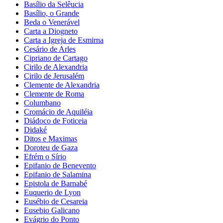
Basílio da Selêucia
Basílio, o Grande
Beda o Venerável
Carta a Diogneto
Carta a Igreja de Esmirna
Cesário de Arles
Cipriano de Cartago
Cirilo de Alexandria
Cirilo de Jerusalém
Clemente de Alexandria
Clemente de Roma
Columbano
Cromácio de Aquiléia
Diádoco de Foticeia
Didaké
Ditos e Maximas
Doroteu de Gaza
Efrém o Sírio
Epifanio de Benevento
Epifanio de Salamina
Epistola de Barnabé
Euquerio de Lyon
Eusébio de Cesareia
Eusebio Galicano
Evágrio do Ponto