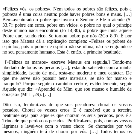
«Felizes vós, os pobres». Nem todos os pobres são felizes, pois a
pobreza é uma coisa neutra: pode haver pobres bons e maus. […]
Bem-aventurado o pobre que invoca o Senhor e Ele o atende (Sl
33,7): pobre em erros, pobre em vícios, o pobre no qual o príncipe
deste mundo nada encontrou (Jo 14,30), o pobre que imita aquele
Pobre que, sendo rico, Se tornou pobre por nós (2Co 8,9). É por
isso que Mateus dá a explicação completa: «Felizes os pobres de
espírito», pois o pobre de espírito não se ufana, não se engrandece
no seu pensamento humano. Esta é, então, a primeira beatitude.
[«Felizes os mansos» escreve Mateus em seguida.] Tendo-me
libertado de todos os pecados […], estando satisfeito com a minha
simplicidade, isento de mal, resta-me moderar o meu carácter. De
que me serve não possuir bens materiais, se não for manso e
tranquilo? Porque seguir o caminho certo é, evidentemente, seguir
Aquele que diz: «Aprendei de Mim, que sou manso e humilde de
coração» (Mt 11,29). […]
Dito isto, lembrai-vos de que sois pecadores: chorai os vossos
pecados. Chorai os vossos erros. E é razoável que a terceira
beatitude seja para aqueles que choram os seus pecados, pois é a
Trindade que perdoa os pecados. Purificai-vos, pois, com as vossas
lágrimas e lavai-vos com o vosso choro. Se chorardes por vós
mesmos, ninguém terá de chorar por vós. […] Todos temos os