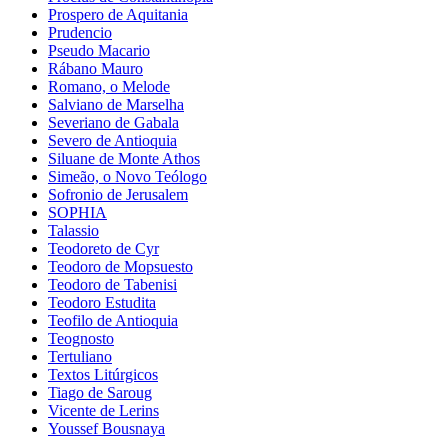
Prospero de Aquitania
Prudencio
Pseudo Macario
Rábano Mauro
Romano, o Melode
Salviano de Marselha
Severiano de Gabala
Severo de Antioquia
Siluane de Monte Athos
Simeão, o Novo Teólogo
Sofronio de Jerusalem
SOPHIA
Talassio
Teodoreto de Cyr
Teodoro de Mopsuesto
Teodoro de Tabenisi
Teodoro Estudita
Teofilo de Antioquia
Teognosto
Tertuliano
Textos Litúrgicos
Tiago de Saroug
Vicente de Lerins
Youssef Bousnaya