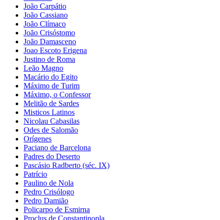
João Carpátio
João Cassiano
João Clímaco
João Crisóstomo
João Damasceno
Joao Escoto Erigena
Justino de Roma
Leão Magno
Macário do Egito
Máximo de Turim
Máximo, o Confessor
Melitão de Sardes
Misticos Latinos
Nicolau Cabasilas
Odes de Salomão
Orígenes
Paciano de Barcelona
Padres do Deserto
Pascásio Radberto (séc. IX)
Patrício
Paulino de Nola
Pedro Crisólogo
Pedro Damião
Policarpo de Esmirna
Proclus de Constantinopla