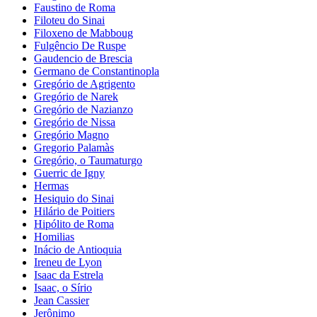
Faustino de Roma
Filoteu do Sinai
Filoxeno de Mabboug
Fulgêncio De Ruspe
Gaudencio de Brescia
Germano de Constantinopla
Gregório de Agrigento
Gregório de Narek
Gregório de Nazianzo
Gregório de Nissa
Gregório Magno
Gregorio Palamàs
Gregório, o Taumaturgo
Guerric de Igny
Hermas
Hesiquio do Sinai
Hilário de Poitiers
Hipólito de Roma
Homilias
Inácio de Antioquia
Ireneu de Lyon
Isaac da Estrela
Isaac, o Sírio
Jean Cassier
Jerônimo