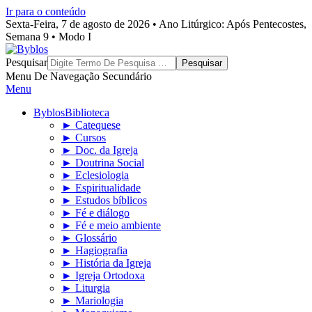
Ir para o conteúdo
Sexta-Feira, 7 de agosto de 2026 • Ano Litúrgico: Após Pentecostes,
Semana 9 • Modo I
Byblos
Pesquisar
Menu De Navegação Secundário
Menu
Byblos
Biblioteca
► Catequese
► Cursos
► Doc. da Igreja
► Doutrina Social
► Eclesiologia
► Espiritualidade
► Estudos bíblicos
► Fé e diálogo
► Fé e meio ambiente
► Glossário
► Hagiografia
► História da Igreja
► Igreja Ortodoxa
► Liturgia
► Mariologia