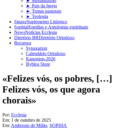
► Monaquismo
► Pais da Igreja
► Temas pastorais
► Teologia
Sinaxe
Suplemento Litúrgico
Sophia
Homilias e Antologias espirituais
News
Notícias Ecclesia
Diretório BR
Diretório Ortodoxo
Recursos
Synaxarion
Calendário Ortodoxo
Kanonion-2026
Byblos Store
«Felizes vós, os pobres, […]
Felizes vós, os que agora
chorais»
Por:
Ecclesia
Em:
1 de outubro de 2025
Em:
Ambrosio de Milão
,
SOPHIA