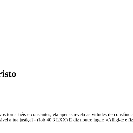
isto
os torna fiéis e constantes; ela apenas revela as virtudes de constân
sível a tua justiça?» (Job 40,3 LXX) E diz noutro lugar: «Afligi-te e fi