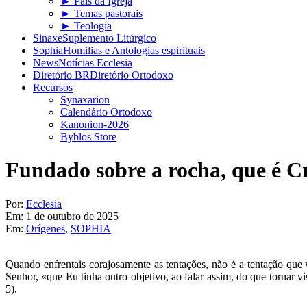
► Pais da Igreja
► Temas pastorais
► Teologia
Sinaxe
Suplemento Litúrgico
Sophia
Homilias e Antologias espirituais
News
Notícias Ecclesia
Diretório BR
Diretório Ortodoxo
Recursos
Synaxarion
Calendário Ortodoxo
Kanonion-2026
Byblos Store
Fundado sobre a rocha, que é Cr
Por:
Ecclesia
Em:
1 de outubro de 2025
Em:
Orígenes
,
SOPHIA
Quando enfrentais corajosamente as tentações, não é a tentação que v
Senhor, «que Eu tinha outro objetivo, ao falar assim, do que tornar vi
5).