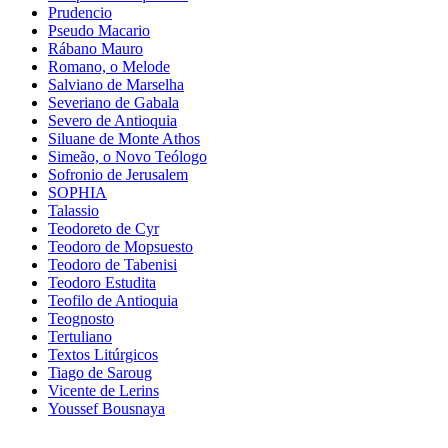
Prudencio
Pseudo Macario
Rábano Mauro
Romano, o Melode
Salviano de Marselha
Severiano de Gabala
Severo de Antioquia
Siluane de Monte Athos
Simeão, o Novo Teólogo
Sofronio de Jerusalem
SOPHIA
Talassio
Teodoreto de Cyr
Teodoro de Mopsuesto
Teodoro de Tabenisi
Teodoro Estudita
Teofilo de Antioquia
Teognosto
Tertuliano
Textos Litúrgicos
Tiago de Saroug
Vicente de Lerins
Youssef Bousnaya