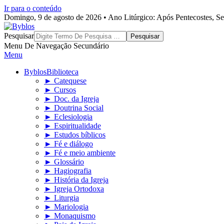
Ir para o conteúdo
Domingo, 9 de agosto de 2026 • Ano Litúrgico: Após Pentecostes, S
Byblos
Pesquisar
Menu De Navegação Secundário
Menu
Byblos
Biblioteca
► Catequese
► Cursos
► Doc. da Igreja
► Doutrina Social
► Eclesiologia
► Espiritualidade
► Estudos bíblicos
► Fé e diálogo
► Fé e meio ambiente
► Glossário
► Hagiografia
► História da Igreja
► Igreja Ortodoxa
► Liturgia
► Mariologia
► Monaquismo