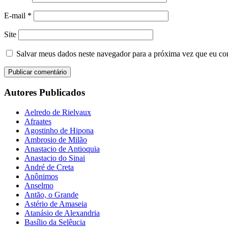
E-mail
*
Site
Salvar meus dados neste navegador para a próxima vez que eu co
Autores Publicados
Aelredo de Rielvaux
Afraates
Agostinho de Hipona
Ambrosio de Milão
Anastacio de Antioquia
Anastacio do Sinai
André de Creta
Anônimos
Anselmo
Antão, o Grande
Astério de Amaseia
Atanásio de Alexandria
Basílio da Selêucia