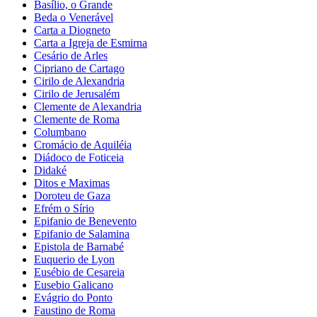
Basílio, o Grande
Beda o Venerável
Carta a Diogneto
Carta a Igreja de Esmirna
Cesário de Arles
Cipriano de Cartago
Cirilo de Alexandria
Cirilo de Jerusalém
Clemente de Alexandria
Clemente de Roma
Columbano
Cromácio de Aquiléia
Diádoco de Foticeia
Didaké
Ditos e Maximas
Doroteu de Gaza
Efrém o Sírio
Epifanio de Benevento
Epifanio de Salamina
Epistola de Barnabé
Euquerio de Lyon
Eusébio de Cesareia
Eusebio Galicano
Evágrio do Ponto
Faustino de Roma