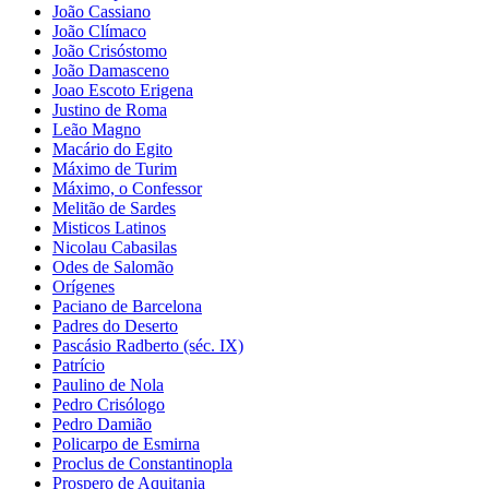
João Cassiano
João Clímaco
João Crisóstomo
João Damasceno
Joao Escoto Erigena
Justino de Roma
Leão Magno
Macário do Egito
Máximo de Turim
Máximo, o Confessor
Melitão de Sardes
Misticos Latinos
Nicolau Cabasilas
Odes de Salomão
Orígenes
Paciano de Barcelona
Padres do Deserto
Pascásio Radberto (séc. IX)
Patrício
Paulino de Nola
Pedro Crisólogo
Pedro Damião
Policarpo de Esmirna
Proclus de Constantinopla
Prospero de Aquitania