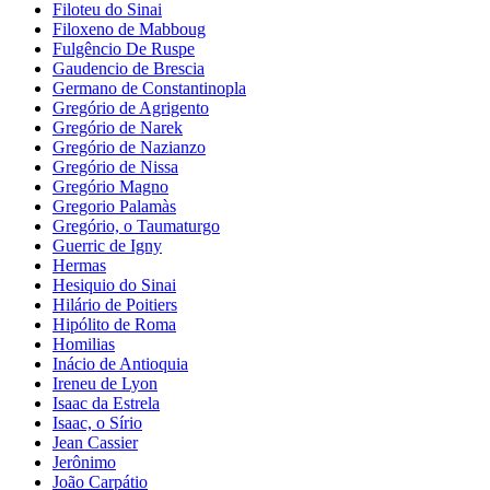
Filoteu do Sinai
Filoxeno de Mabboug
Fulgêncio De Ruspe
Gaudencio de Brescia
Germano de Constantinopla
Gregório de Agrigento
Gregório de Narek
Gregório de Nazianzo
Gregório de Nissa
Gregório Magno
Gregorio Palamàs
Gregório, o Taumaturgo
Guerric de Igny
Hermas
Hesiquio do Sinai
Hilário de Poitiers
Hipólito de Roma
Homilias
Inácio de Antioquia
Ireneu de Lyon
Isaac da Estrela
Isaac, o Sírio
Jean Cassier
Jerônimo
João Carpátio