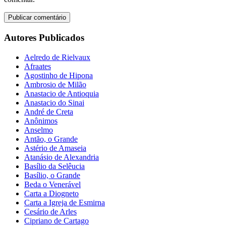
Autores Publicados
Aelredo de Rielvaux
Afraates
Agostinho de Hipona
Ambrosio de Milão
Anastacio de Antioquia
Anastacio do Sinai
André de Creta
Anônimos
Anselmo
Antão, o Grande
Astério de Amaseia
Atanásio de Alexandria
Basílio da Selêucia
Basílio, o Grande
Beda o Venerável
Carta a Diogneto
Carta a Igreja de Esmirna
Cesário de Arles
Cipriano de Cartago