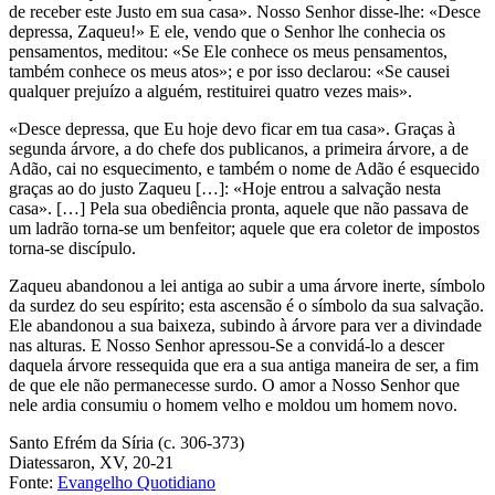
de receber este Justo em sua casa». Nosso Senhor disse-lhe: «Desce
depressa, Zaqueu!» E ele, vendo que o Senhor lhe conhecia os
pensamentos, meditou: «Se Ele conhece os meus pensamentos,
também conhece os meus atos»; e por isso declarou: «Se causei
qualquer prejuízo a alguém, restituirei quatro vezes mais».
«Desce depressa, que Eu hoje devo ficar em tua casa». Graças à
segunda árvore, a do chefe dos publicanos, a primeira árvore, a de
Adão, cai no esquecimento, e também o nome de Adão é esquecido
graças ao do justo Zaqueu […]: «Hoje entrou a salvação nesta
casa». […] Pela sua obediência pronta, aquele que não passava de
um ladrão torna-se um benfeitor; aquele que era coletor de impostos
torna-se discípulo.
Zaqueu abandonou a lei antiga ao subir a uma árvore inerte, símbolo
da surdez do seu espírito; esta ascensão é o símbolo da sua salvação.
Ele abandonou a sua baixeza, subindo à árvore para ver a divindade
nas alturas. E Nosso Senhor apressou-Se a convidá-lo a descer
daquela árvore ressequida que era a sua antiga maneira de ser, a fim
de que ele não permanecesse surdo. O amor a Nosso Senhor que
nele ardia consumiu o homem velho e moldou um homem novo.
Santo Efrém da Síria (c. 306-373)
Diatessaron, XV, 20-21
Fonte:
Evangelho Quotidiano