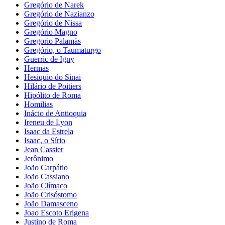
Gregório de Narek
Gregório de Nazianzo
Gregório de Nissa
Gregório Magno
Gregorio Palamàs
Gregório, o Taumaturgo
Guerric de Igny
Hermas
Hesiquio do Sinai
Hilário de Poitiers
Hipólito de Roma
Homilias
Inácio de Antioquia
Ireneu de Lyon
Isaac da Estrela
Isaac, o Sírio
Jean Cassier
Jerônimo
João Carpátio
João Cassiano
João Clímaco
João Crisóstomo
João Damasceno
Joao Escoto Erigena
Justino de Roma