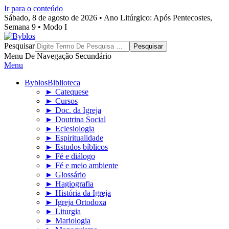
Ir para o conteúdo
Sábado, 8 de agosto de 2026 • Ano Litúrgico: Após Pentecostes,
Semana 9 • Modo I
Byblos
Pesquisar
Menu De Navegação Secundário
Menu
Byblos
Biblioteca
► Catequese
► Cursos
► Doc. da Igreja
► Doutrina Social
► Eclesiologia
► Espiritualidade
► Estudos bíblicos
► Fé e diálogo
► Fé e meio ambiente
► Glossário
► Hagiografia
► História da Igreja
► Igreja Ortodoxa
► Liturgia
► Mariologia