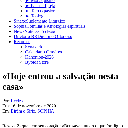
► Monaquismo
► Pais da Igreja
► Temas pastorais
► Teologia
Sinaxe
Suplemento Litúrgico
Sophia
Homilias e Antologias espirituais
News
Notícias Ecclesia
Diretório BR
Diretório Ortodoxo
Recursos
Synaxarion
Calendário Ortodoxo
Kanonion-2026
Byblos Store
«Hoje entrou a salvação nesta
casa»
Por:
Ecclesia
Em:
16 de novembro de 2020
Em:
Efrém o Sírio
,
SOPHIA
Rezava Zaqueu em seu coração: «Bem-aventurado o que for digno