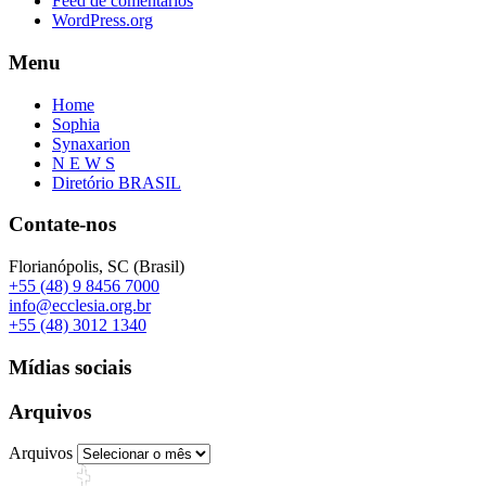
Feed de comentários
WordPress.org
Menu
Home
Sophia
Synaxarion
N E W S
Diretório BRASIL
Contate-nos
Florianópolis, SC (Brasil)
+55 (48) 9 8456 7000
info@ecclesia.org.br
+55 (48) 3012 1340
Mídias sociais
Arquivos
Arquivos