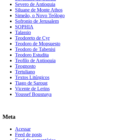
Severo de Antioquia
Siluane de Monte Athos
Simeão, o Novo Teólogo
Sofronio de Jerusalem
SOPHIA
Talassio
Teodoreto de Cyr
Teodoro de Mopsuesto
Teodoro de Tabenisi
Teodoro Estudita
Teofilo de Antioquia
Teognosto
Tertuliano
Textos Litúrgicos
Tiago de Saroug
Vicente de Lerins
Youssef Bousnaya
Meta
Acessar
Feed de posts