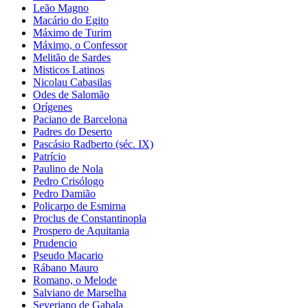
Leão Magno
Macário do Egito
Máximo de Turim
Máximo, o Confessor
Melitão de Sardes
Misticos Latinos
Nicolau Cabasilas
Odes de Salomão
Orígenes
Paciano de Barcelona
Padres do Deserto
Pascásio Radberto (séc. IX)
Patrício
Paulino de Nola
Pedro Crisólogo
Pedro Damião
Policarpo de Esmirna
Proclus de Constantinopla
Prospero de Aquitania
Prudencio
Pseudo Macario
Rábano Mauro
Romano, o Melode
Salviano de Marselha
Severiano de Gabala