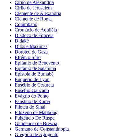
Cirilo de Alexandria
Cirilo de Jerusalém
Clemente de Alexandria
Clemente de Roma
Columbano
Cromácio de Aquiléia
Diádoco de Foticeia
Didaké
Ditos e Maximas
Doroteu de Gaza
Efrém o Sírio
Epifanio de Benevento
Epifanio de Salamina
Epistola de Barnabé
Euquerio de Lyon
Eusébio de Cesareia
Eusebio Galicano
Evágrio do Ponto
Faustino de Roma
Filoteu do Sinai
Filoxeno de Mabboug
Fulgêncio De Ruspe
Gaudencio de Brescia
Germano de Constantinopla
Gregório de Agrigento