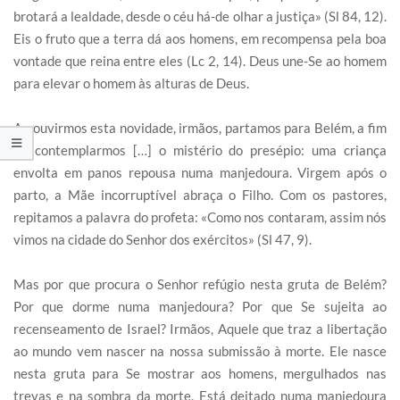
brotará a lealdade, desde o céu há-de olhar a justiça» (Sl 84, 12).
Eis o fruto que a terra dá aos homens, em recompensa pela boa
vontade que reina entre eles (Lc 2, 14). Deus une-Se ao homem
para elevar o homem às alturas de Deus.
Ao ouvirmos esta novidade, irmãos, partamos para Belém, a fim
de contemplarmos […] o mistério do presépio: uma criança
envolta em panos repousa numa manjedoura. Virgem após o
parto, a Mãe incorruptível abraça o Filho. Com os pastores,
repitamos a palavra do profeta: «Como nos contaram, assim nós
vimos na cidade do Senhor dos exércitos» (Sl 47, 9).
Mas por que procura o Senhor refúgio nesta gruta de Belém?
Por que dorme numa manjedoura? Por que Se sujeita ao
recenseamento de Israel? Irmãos, Aquele que traz a libertação
ao mundo vem nascer na nossa submissão à morte. Ele nasce
nesta gruta para Se mostrar aos homens, mergulhados nas
trevas e na sombra da morte. Está deitado numa manjedoura