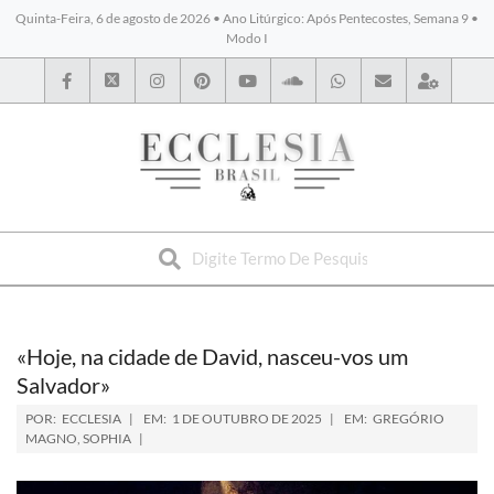
Quinta-Feira, 6 de agosto de 2026 • Ano Litúrgico: Após Pentecostes, Semana 9 •
Modo I
BYBLOS
«Hoje, na cidade de David, nasceu-vos um
Salvador»
POR:
ECCLESIA
EM:
1 DE OUTUBRO DE 2025
EM:
GREGÓRIO
MAGNO
,
SOPHIA