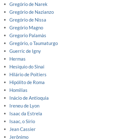
Gregório de Narek
Gregório de Nazianzo
Gregório de Nissa
Gregório Magno
Gregorio Palamàs
Gregório, o Taumaturgo
Guerric de Igny
Hermas
Hesiquio do Sinai
Hilário de Poitiers
Hipólito de Roma
Homilias
Inácio de Antioquia
Ireneu de Lyon
Isaac da Estrela
Isaac, o Sírio
Jean Cassier
Jerônimo