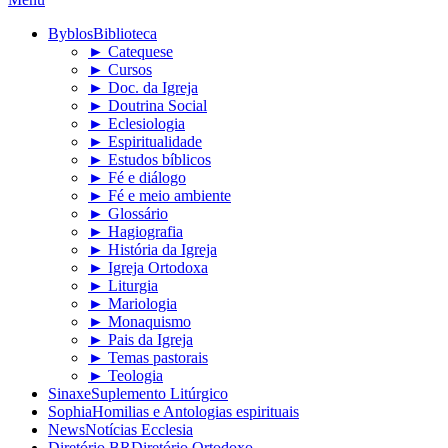
Byblos
Biblioteca
► Catequese
► Cursos
► Doc. da Igreja
► Doutrina Social
► Eclesiologia
► Espiritualidade
► Estudos bíblicos
► Fé e diálogo
► Fé e meio ambiente
► Glossário
► Hagiografia
► História da Igreja
► Igreja Ortodoxa
► Liturgia
► Mariologia
► Monaquismo
► Pais da Igreja
► Temas pastorais
► Teologia
Sinaxe
Suplemento Litúrgico
Sophia
Homilias e Antologias espirituais
News
Notícias Ecclesia
Diretório BR
Diretório Ortodoxo