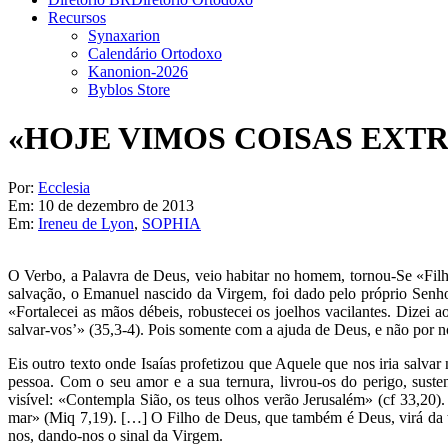
Recursos
Synaxarion
Calendário Ortodoxo
Kanonion-2026
Byblos Store
«HOJE VIMOS COISAS EXT
Por:
Ecclesia
Em:
10 de dezembro de 2013
Em:
Ireneu de Lyon
,
SOPHIA
O Verbo, a Palavra de Deus, veio habitar no homem, tornou-Se «Fil
salvação, o Emanuel nascido da Virgem, foi dado pelo próprio Senhor
«Fortalecei as mãos débeis, robustecei os joelhos vacilantes. Dizei
salvar-vos’» (35,3-4). Pois somente com a ajuda de Deus, e não por n
Eis outro texto onde Isaías profetizou que Aquele que nos iria sa
pessoa. Com o seu amor e a sua ternura, livrou-os do perigo, sus
visível: «Contempla Sião, os teus olhos verão Jerusalém» (cf 33,20)
mar» (Miq 7,19). […] O Filho de Deus, que também é Deus, virá da te
nos, dando-nos o sinal da Virgem.