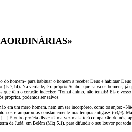
RAORDINÁRIAS»
ho do homem» para habituar o homem a receber Deus e habituar Deus a
 (Is 7,14). Na verdade, é o próprio Senhor que salva os homens, já que
 aos que têm o coração indeciso: ‘Tomai ânimo, não temais! Eis o vos
ós próprios, podemos ser salvos.
lvar não era um mero homem, nem um ser incorpóreo, como os anjos: «N
tentou-os e amparou-os constantemente nos tempos antigos» (63,9). 
. […] E outro profeta disse: «Uma vez mais, terá compaixão de nós, a
rra de Judá, em Belém (Miq 5,1), para difundir o seu louvor por toda