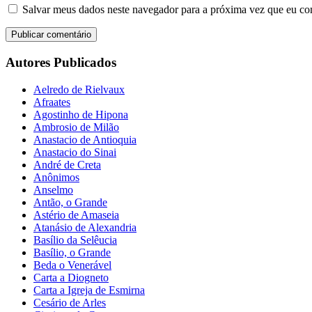
Salvar meus dados neste navegador para a próxima vez que eu co
Autores Publicados
Aelredo de Rielvaux
Afraates
Agostinho de Hipona
Ambrosio de Milão
Anastacio de Antioquia
Anastacio do Sinai
André de Creta
Anônimos
Anselmo
Antão, o Grande
Astério de Amaseia
Atanásio de Alexandria
Basílio da Selêucia
Basílio, o Grande
Beda o Venerável
Carta a Diogneto
Carta a Igreja de Esmirna
Cesário de Arles