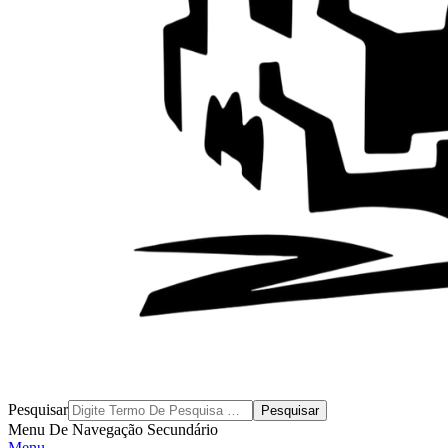
Byblos
Pesquisar
Menu De Navegação Secundário
Menu