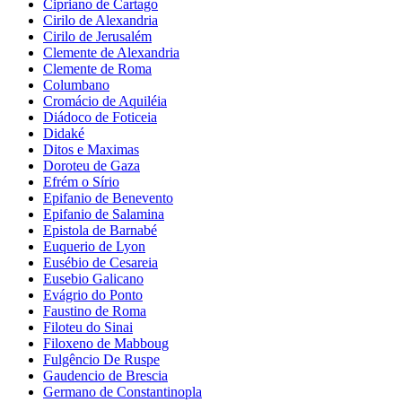
Cipriano de Cartago
Cirilo de Alexandria
Cirilo de Jerusalém
Clemente de Alexandria
Clemente de Roma
Columbano
Cromácio de Aquiléia
Diádoco de Foticeia
Didaké
Ditos e Maximas
Doroteu de Gaza
Efrém o Sírio
Epifanio de Benevento
Epifanio de Salamina
Epistola de Barnabé
Euquerio de Lyon
Eusébio de Cesareia
Eusebio Galicano
Evágrio do Ponto
Faustino de Roma
Filoteu do Sinai
Filoxeno de Mabboug
Fulgêncio De Ruspe
Gaudencio de Brescia
Germano de Constantinopla