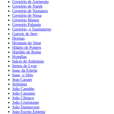
Gregório de Agrigento
Gregório de Narek
Gregório de Nazianzo
Gregório de Nissa
Gregório Magno
Gregorio Palamàs
Gregório, o Taumaturgo
Guerric de Igny
Hermas
Hesiquio do Sinai
Hilário de Poitiers
Hipólito de Roma
Homilias
Inácio de Antioquia
Ireneu de Lyon
Isaac da Estrela
Isaac, o Sírio
Jean Cassier
Jerônimo
João Carpátio
João Cassiano
João Clímaco
João Crisóstomo
João Damasceno
Joao Escoto Erigena