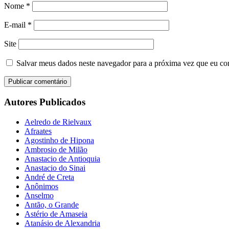
Nome
*
E-mail
*
Site
Salvar meus dados neste navegador para a próxima vez que eu co
Autores Publicados
Aelredo de Rielvaux
Afraates
Agostinho de Hipona
Ambrosio de Milão
Anastacio de Antioquia
Anastacio do Sinai
André de Creta
Anônimos
Anselmo
Antão, o Grande
Astério de Amaseia
Atanásio de Alexandria