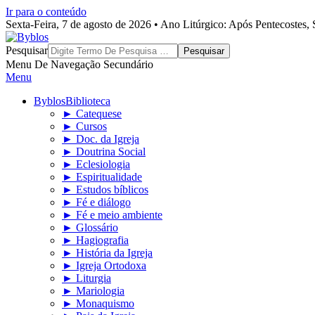
Ir para o conteúdo
Sexta-Feira, 7 de agosto de 2026 • Ano Litúrgico: Após Pentecostes
Byblos
Pesquisar
Menu De Navegação Secundário
Menu
Byblos
Biblioteca
► Catequese
► Cursos
► Doc. da Igreja
► Doutrina Social
► Eclesiologia
► Espiritualidade
► Estudos bíblicos
► Fé e diálogo
► Fé e meio ambiente
► Glossário
► Hagiografia
► História da Igreja
► Igreja Ortodoxa
► Liturgia
► Mariologia
► Monaquismo