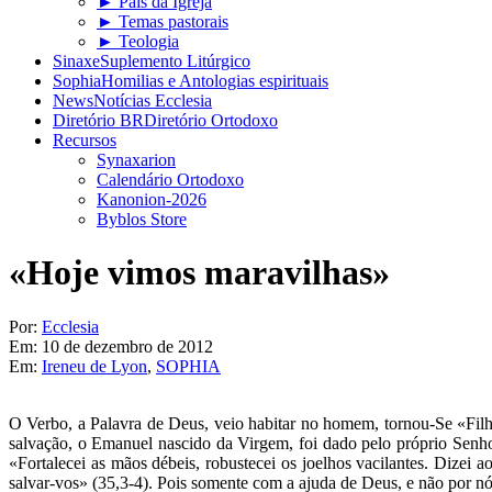
► Pais da Igreja
► Temas pastorais
► Teologia
Sinaxe
Suplemento Litúrgico
Sophia
Homilias e Antologias espirituais
News
Notícias Ecclesia
Diretório BR
Diretório Ortodoxo
Recursos
Synaxarion
Calendário Ortodoxo
Kanonion-2026
Byblos Store
«Hoje vimos maravilhas»
Por:
Ecclesia
Em:
10 de dezembro de 2012
Em:
Ireneu de Lyon
,
SOPHIA
O Verbo, a Palavra de Deus, veio habitar no homem, tornou-Se «Fil
salvação, o Emanuel nascido da Virgem, foi dado pelo próprio Senhor
«Fortalecei as mãos débeis, robustecei os joelhos vacilantes. Dizei
salvar-vos» (35,3-4). Pois somente com a ajuda de Deus, e não por nó