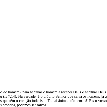
ho do homem» para habituar o homem a receber Deus e habituar Deus a
 (Is 7,14). Na verdade, é o próprio Senhor que salva os homens, já que
 aos que têm o coração indeciso: ‘Tomai ânimo, não temais!’ Eis o vos
s próprios, podemos ser salvos.