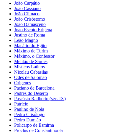
João Carpátio
João Cassiano
João Clímaco
João Crisóstomo
João Damasceno
Joao Escoto Erigena
Justino de Roma
Leão Magno
Macário do Egito
Máximo de Turim
Máximo, o Confessor
Melitão de Sardes
Misticos Latinos
Nicolau Cabasilas
Odes de Salomão
Orígenes
Paciano de Barcelona
Padres do Deserto
Pascásio Radberto (séc. IX)
Patrício
Paulino de Nola
Pedro Crisólogo
Pedro Damião
Policarpo de Esmirna
Proclus de Constantinopla