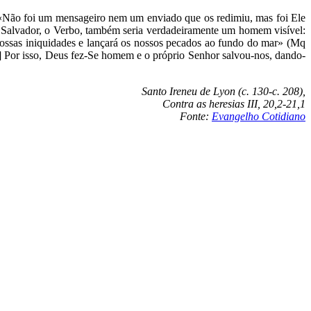
: «Não foi um mensageiro nem um enviado que os redimiu, mas foi Ele
e Salvador, o Verbo, também seria verdadeiramente um homem visível:
nossas iniquidades e lançará os nossos pecados ao fundo do mar» (Mq
…] Por isso, Deus fez-Se homem e o próprio Senhor salvou-nos, dando-
Santo Ireneu de Lyon (c. 130-c. 208),
Contra as heresias III, 20,2-21,1
Fonte:
Evangelho Cotidiano