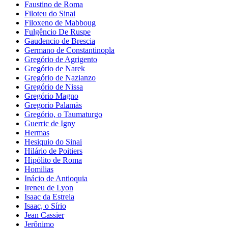
Faustino de Roma
Filoteu do Sinai
Filoxeno de Mabboug
Fulgêncio De Ruspe
Gaudencio de Brescia
Germano de Constantinopla
Gregório de Agrigento
Gregório de Narek
Gregório de Nazianzo
Gregório de Nissa
Gregório Magno
Gregorio Palamàs
Gregório, o Taumaturgo
Guerric de Igny
Hermas
Hesiquio do Sinai
Hilário de Poitiers
Hipólito de Roma
Homilias
Inácio de Antioquia
Ireneu de Lyon
Isaac da Estrela
Isaac, o Sírio
Jean Cassier
Jerônimo