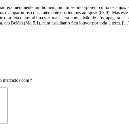
var não era meramente um homem, ou um ser incorpóreo, como os anjos
-os e amparou-os constantemente nos tempos antigos» (63,9). Mas est
tro profeta disse: «Uma vez mais, terá compaixão de nós, apagará as 
á, em Belém (Mq 5,1), para espalhar o Seu louvor por toda a terra. [
ão marcados com
*