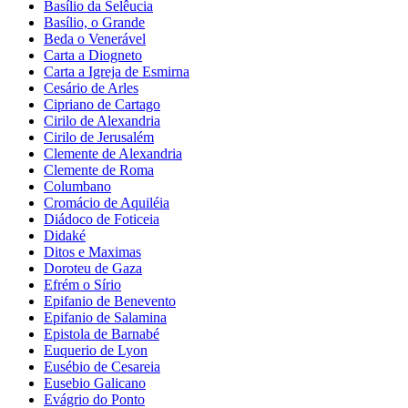
Basílio da Selêucia
Basílio, o Grande
Beda o Venerável
Carta a Diogneto
Carta a Igreja de Esmirna
Cesário de Arles
Cipriano de Cartago
Cirilo de Alexandria
Cirilo de Jerusalém
Clemente de Alexandria
Clemente de Roma
Columbano
Cromácio de Aquiléia
Diádoco de Foticeia
Didaké
Ditos e Maximas
Doroteu de Gaza
Efrém o Sírio
Epifanio de Benevento
Epifanio de Salamina
Epistola de Barnabé
Euquerio de Lyon
Eusébio de Cesareia
Eusebio Galicano
Evágrio do Ponto