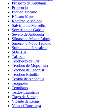
Prospero de Aquitania
Prudencio
Pseudo Macario
Rábano Mauro
Romano, o Melode
Salviano de Marselha
Severiano de Gabala
Severo de Antioquia
Siluane de Monte Athos
Simeão, o Novo Teólogo
Sofronio de Jerusalem
SOPHIA
Talassio
Teodoreto de Cyr
Teodoro de Mopsuesto
Teodoro de Tabenisi
Teodoro Estudita
Teofilo de Antioquia
Teognosto
Tertuliano
Textos Litúrgicos
Tiago de Saroug
Vicente de Lerins
Youssef Bousnaya