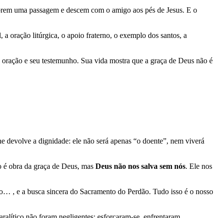
 abrem uma passagem e descem com o amigo aos pés de Jesus. E o
a oração litúrgica, o apoio fraterno, o exemplo dos santos, a
a oração e seu testemunho. Sua vida mostra que a graça de Deus não é
he devolve a dignidade: ele não será apenas “o doente”, nem viverá
o é obra da graça de Deus, mas
Deus não nos salva sem nós
. Ele nos
nto… , e a busca sincera do Sacramento do Perdão. Tudo isso é o nosso
aralítico não foram negligentes: esforçaram-se, enfrentaram