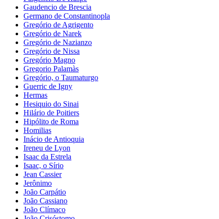
Gaudencio de Brescia
Germano de Constantinopla
Gregório de Agrigento
Gregório de Narek
Gregório de Nazianzo
Gregório de Nissa
Gregório Magno
Gregorio Palamàs
Gregório, o Taumaturgo
Guerric de Igny
Hermas
Hesiquio do Sinai
Hilário de Poitiers
Hipólito de Roma
Homilias
Inácio de Antioquia
Ireneu de Lyon
Isaac da Estrela
Isaac, o Sírio
Jean Cassier
Jerônimo
João Carpátio
João Cassiano
João Clímaco
João Crisóstomo