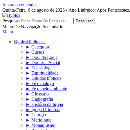
Ir para o conteúdo
Quinta-Feira, 6 de agosto de 2026 • Ano Litúrgico: Após Pentecoste
Byblos
Pesquisar
Menu De Navegação Secundário
Menu
Byblos
Biblioteca
► Catequese
► Cursos
► Doc. da Igreja
► Doutrina Social
► Eclesiologia
► Espiritualidade
► Estudos bíblicos
► Fé e diálogo
► Fé e meio ambiente
► Glossário
► Hagiografia
► História da Igreja
► Igreja Ortodoxa
► Liturgia
► Mariologia
► Monaquismo