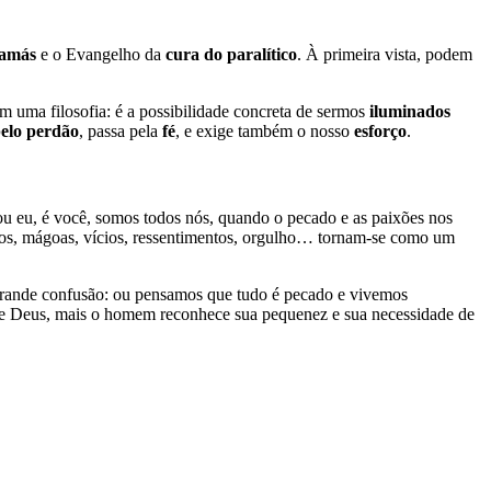
lamás
e o Evangelho da
cura do paralítico
. À primeira vista, podem
em uma filosofia: é a possibilidade concreta de sermos
iluminados
elo perdão
, passa pela
fé
, e exige também o nosso
esforço
.
u eu, é você, somos todos nós, quando o pecado e as paixões nos
os, mágoas, vícios, ressentimentos, orgulho… tornam-se como um
rande confusão: ou pensamos que tudo é pecado e vivemos
de Deus, mais o homem reconhece sua pequenez e sua necessidade de