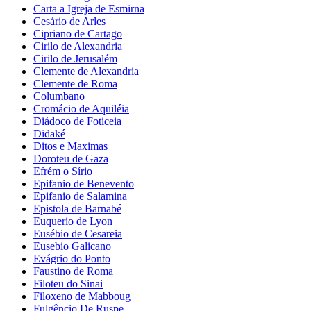
Carta a Igreja de Esmirna
Cesário de Arles
Cipriano de Cartago
Cirilo de Alexandria
Cirilo de Jerusalém
Clemente de Alexandria
Clemente de Roma
Columbano
Cromácio de Aquiléia
Diádoco de Foticeia
Didaké
Ditos e Maximas
Doroteu de Gaza
Efrém o Sírio
Epifanio de Benevento
Epifanio de Salamina
Epistola de Barnabé
Euquerio de Lyon
Eusébio de Cesareia
Eusebio Galicano
Evágrio do Ponto
Faustino de Roma
Filoteu do Sinai
Filoxeno de Mabboug
Fulgêncio De Ruspe