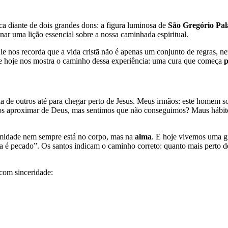
a diante de dois grandes dons: a figura luminosa de
São Gregório Pa
inar uma lição essencial sobre a nossa caminhada espiritual.
Ele nos recorda que a vida cristã não é apenas um conjunto de regras, n
de hoje nos mostra o caminho dessa experiência: uma cura que começa
p
e outros até para chegar perto de Jesus. Meus irmãos: este homem so
os aproximar de Deus, mas sentimos que não conseguimos? Maus hábit
rmidade nem sempre está no corpo, mas na
alma
. E hoje vivemos uma g
 é pecado”. Os santos indicam o caminho correto: quanto mais perto 
 com sinceridade: