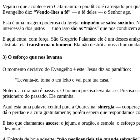
Vejam o que acontece em Cafarnaum: o paralítico é carregado por qu
Evangelho diz:
“Vendo-lhes a fé”
— a fé deles — o Senhor age.
Esta é uma imagem poderosa da Igreja:
ninguém se salva sozinho
. N
intercessão dos justos — tudo isso são as “mãos” que nos conduzem a
E aqui entra, com força, São Gregório Palamás: ele é um desses amigo
abstrata: ela
transforma o homem
. Ela não destrói a nossa humanidade
3) O esforço que nos levanta
O momento decisivo do Evangelho é este: Jesus diz ao paralítico:
“Levanta-te, toma o teu leito e vai para tua casa.”
Notem: a cura não é passiva. O homem precisa levantar-se. Precisa ca
prisioneiro do passado. Ele caminha.
Aqui está uma palavra central para a Quaresma:
sinergia
— cooperação
dá o perdão e a cura gratuitamente; porém espera que respondamos co
É isto que chamamos
ascese
: o jejum, a oração, a esmola, o esforço
“levantar”.
A Epístola de hoje adverte: “
não negligencieis tão grande salvação
”