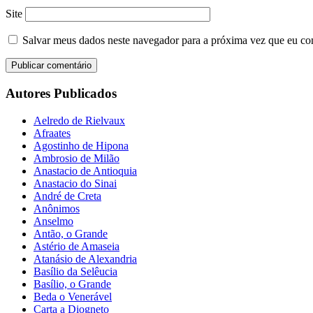
Site
Salvar meus dados neste navegador para a próxima vez que eu co
Autores Publicados
Aelredo de Rielvaux
Afraates
Agostinho de Hipona
Ambrosio de Milão
Anastacio de Antioquia
Anastacio do Sinai
André de Creta
Anônimos
Anselmo
Antão, o Grande
Astério de Amaseia
Atanásio de Alexandria
Basílio da Selêucia
Basílio, o Grande
Beda o Venerável
Carta a Diogneto