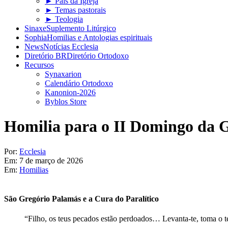
► Pais da Igreja
► Temas pastorais
► Teologia
Sinaxe
Suplemento Litúrgico
Sophia
Homilias e Antologias espirituais
News
Notícias Ecclesia
Diretório BR
Diretório Ortodoxo
Recursos
Synaxarion
Calendário Ortodoxo
Kanonion-2026
Byblos Store
Homilia para o II Domingo da
Por:
Ecclesia
Em:
7 de março de 2026
Em:
Homilias
São Gregório Palamás e a Cura do Paralítico
“Filho, os teus pecados estão perdoados… Levanta-te, toma o teu