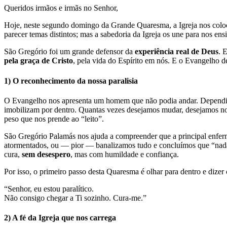
Queridos irmãos e irmãs no Senhor,
Hoje, neste segundo domingo da Grande Quaresma, a Igreja nos coloc
parecer temas distintos; mas a sabedoria da Igreja os une para nos ens
São Gregório foi um grande defensor da
experiência real de Deus
. 
pela graça de Cristo
, pela vida do Espírito em nós. E o Evangelho 
1) O reconhecimento da nossa paralisia
O Evangelho nos apresenta um homem que não podia andar. Dependia d
imobilizam por dentro. Quantas vezes desejamos mudar, desejamos n
peso que nos prende ao “leito”.
São Gregório Palamás nos ajuda a compreender que a principal enfe
atormentados, ou — pior — banalizamos tudo e concluímos que “nada
cura,
sem desespero
, mas com humildade e confiança.
Por isso, o primeiro passo desta Quaresma é olhar para dentro e dizer
“Senhor, eu estou paralítico.
Não consigo chegar a Ti sozinho. Cura-me.”
2) A fé da Igreja que nos carrega