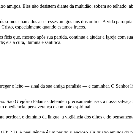
atro amigos. Eles não desistem diante da multidão; sobem ao telhado,
ós somos chamados a ser esses amigos uns dos outros. A vida paroquial, 
 Cristo, especialmente quando estamos fracos.
s fiéis que, mesmo após sua partida, continua a ajudar a Igreja com su
; ela a cura, ilumina e santifica.
rregar o leito — sinal da sua antiga paralisia — e caminhar. O Senhor l
. São Gregório Palamás defendeu precisamente isso: a nossa salvaçã
m obediência, perseverança e combate espiritual.
 para perdoar, o domínio da língua, a vigilância dos olhos e do pensame
 (Hb 2,3). A negligência é um perigo silencioso. Os quatro amigos do p